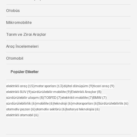
Otobüs
Mikromobilite
Tarım ve Zirai Araçlar
Araç İncelemeleri
Otomobil
Popüler Etiketler
15 yazı
13 yazı
9 yazı
9 yazı
elektrikli araç
(15)
motor sporları
(13)
dijital dönüşüm
(9)
ticari araç
(9)
9 yazı
9 yazı
8 yazı
elektrikli SUV
(9)
sürdürülebilir mobilite
(9)
Elektrikli Araçlar
(8)
8 yazı
7 yazı
7 yazı
7 yazı
sürdürülebilir ulaşım
(8)
TOSFED
(7)
elektrikli mobilite
(7)
BMW
(7)
6 yazı
6 yazı
6 yazı
6 yazı
6 yaz
sürdürülebilirlik
(6)
mobilite
(6)
teknoloji
(6)
motorsporları
(6)
Sürdürülebilirlik
(6)
6 yazı
6 yazı
6 yazı
otomotiv pazarı
(6)
otomotiv sektörü
(6)
batarya teknolojisi
(6)
6 yazı
elektrikli otomobil
(6)