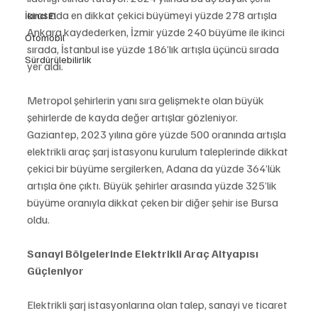
arasında en dikkat çekici büyümeyi yüzde 278 artışla 
İkinci El
Ankara kaydederken, İzmir yüzde 240 büyüme ile ikinci 
Otomobil
sırada, İstanbul ise yüzde 186’lık artışla üçüncü sırada 
Sürdürülebilirlik
yer aldı.   
Metropol şehirlerin yanı sıra gelişmekte olan büyük 
şehirlerde de kayda değer artışlar gözleniyor. 
Gaziantep, 2023 yılına göre yüzde 500 oranında artışla 
elektrikli araç şarj istasyonu kurulum taleplerinde dikkat 
çekici bir büyüme sergilerken, Adana da yüzde 364’lük 
artışla öne çıktı. Büyük şehirler arasında yüzde 325’lik 
büyüme oranıyla dikkat çeken bir diğer şehir ise Bursa 
oldu.
Sanayi Bölgelerinde Elektrikli Araç Altyapısı 
Güçleniyor
Elektrikli şarj istasyonlarına olan talep, sanayi ve ticaret 