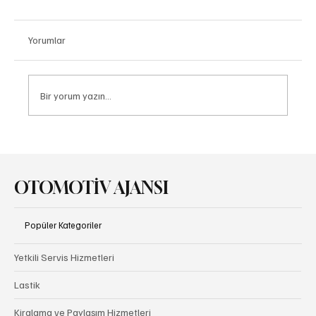
Yorumlar
Bir yorum yazın...
ZF, Hibrit Araçlara Özel Yeni 8HP evo
Şanzımanını Tanıttı
OTOMOTİV AJANSI
Popüler Kategoriler
Yetkili Servis Hizmetleri
Lastik
Kiralama ve Paylaşım Hizmetleri