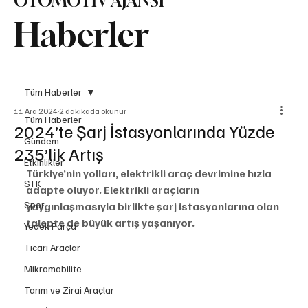
OTOMOTİV AJANSI
Haberler
Tüm Haberler
11 Ara 2024
2 dakikada okunur
Tüm Haberler
2024’te Şarj İstasyonlarında Yüzde
Gündem
235’lik Artış
Etkinlikler
Türkiye’nin yolları, elektrikli araç devrimine hızla 
STK
adapte oluyor. Elektrikli araçların 
Spor
yaygınlaşmasıyla birlikte şarj istasyonlarına olan 
talepte de büyük artış yaşanıyor. 
Yedek Parça
Ticari Araçlar
Mikromobilite
Tarım ve Zirai Araçlar