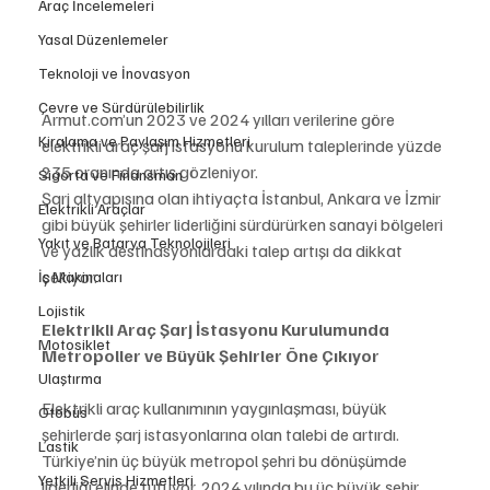
Araç İncelemeleri
Yasal Düzenlemeler
Teknoloji ve İnovasyon
Çevre ve Sürdürülebilirlik
Armut.com’un 2023 ve 2024 yılları verilerine göre 
Kiralama ve Paylaşım Hizmetleri
elektrikli araç şarj istasyonu kurulum taleplerinde yüzde 
235 oranında artış gözleniyor.
Sigorta ve Finansman
Şarj altyapısına olan ihtiyaçta İstanbul, Ankara ve İzmir 
Elektrikli Araçlar
gibi büyük şehirler liderliğini sürdürürken sanayi bölgeleri 
Yakıt ve Batarya Teknolojileri
ve yazlık destinasyonlardaki talep artışı da dikkat 
çekiyor.
İş Makinaları
Lojistik
Elektrikli Araç Şarj İstasyonu Kurulumunda 
Motosiklet
Metropoller ve Büyük Şehirler Öne Çıkıyor
Ulaştırma
Elektrikli araç kullanımının yaygınlaşması, büyük 
Otobüs
şehirlerde şarj istasyonlarına olan talebi de artırdı. 
Lastik
Türkiye’nin üç büyük metropol şehri bu dönüşümde 
Yetkili Servis Hizmetleri
liderliği elinde tutuyor. 2024 yılında bu üç büyük şehir 