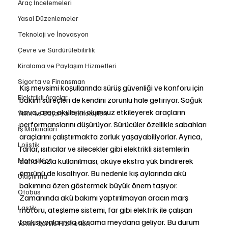
Araç İncelemeleri
Yasal Düzenlemeler
Teknoloji ve İnovasyon
Çevre ve Sürdürülebilirlik
Kiralama ve Paylaşım Hizmetleri
Sigorta ve Finansman
Kış mevsimi koşullarında sürüş güvenliği ve konforu için 
Elektrikli Araçlar
bakım süreçleri de kendini zorunlu hale getiriyor. Soğuk 
hava, araç akülerini olumsuz etkileyerek araçların 
Yakıt ve Batarya Teknolojileri
performanslarını düşürüyor. Sürücüler özellikle sabahları 
İş Makinaları
araçlarını çalıştırmakta zorluk yaşayabiliyorlar. Ayrıca, 
Lojistik
farlar, ısıtıcılar ve silecekler gibi elektrikli sistemlerin 
Motosiklet
daha fazla kullanılması, aküye ekstra yük bindirerek 
ömrünü de kısaltıyor. Bu nedenle kış aylarında akü 
Ulaştırma
bakımına özen göstermek büyük önem taşıyor. 
Otobüs
Zamanında akü bakımı yaptırılmayan aracın marş 
Lastik
motoru, ateşleme sistemi, far gibi elektrik ile çalışan 
fonksiyonlarında aksama meydana geliyor. Bu durum 
Yetkili Servis Hizmetleri