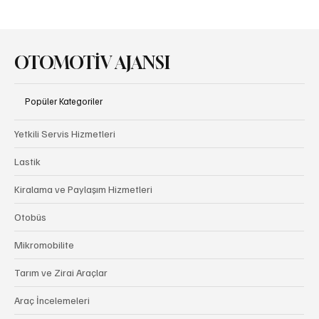
Audi Goodwood Festival of Speed’de Hız ve
Mirası Buluşturdu
OTOMOTİV AJANSI
Popüler Kategoriler
Yetkili Servis Hizmetleri
Lastik
Kiralama ve Paylaşım Hizmetleri
Otobüs
Mikromobilite
Tarım ve Zirai Araçlar
Araç İncelemeleri