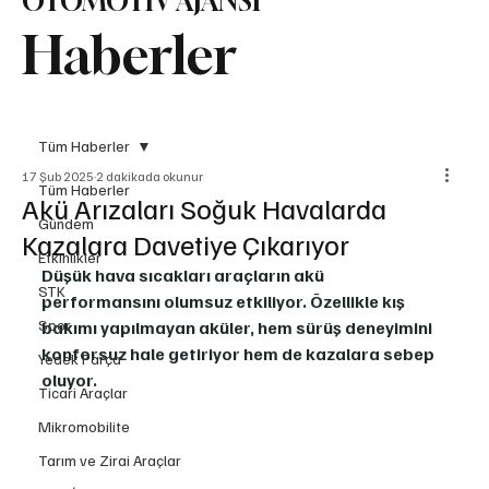
OTOMOTİV AJANSI
Haberler
Tüm Haberler
17 Şub 2025
2 dakikada okunur
Tüm Haberler
Akü Arızaları Soğuk Havalarda
Gündem
Kazalara Davetiye Çıkarıyor
Etkinlikler
Düşük hava sıcakları araçların akü 
STK
performansını olumsuz etkiliyor. Özellikle kış 
Spor
bakımı yapılmayan aküler, hem sürüş deneyimini 
konforsuz hale getiriyor hem de kazalara sebep 
Yedek Parça
oluyor. 
Ticari Araçlar
Mikromobilite
Tarım ve Zirai Araçlar