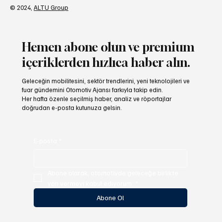
© 2024,
ALTU Group
Hemen abone olun ve premium
içeriklerden hızlıca haber alın.
Geleceğin mobilitesini, sektör trendlerini, yeni teknolojileri ve
fuar gündemini Otomotiv Ajansı farkıyla takip edin.
Her hafta özenle seçilmiş haber, analiz ve röportajlar
doğrudan e-posta kutunuza gelsin.
E-posta
*
Abone olarak, otomotivde geleceğe birlikte 
yön vermeyi kabul ediyorum.
*
Abone Ol