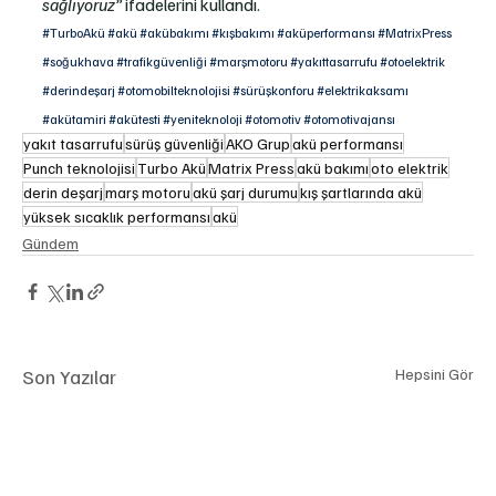
sağlıyoruz”
 ifadelerini kullandı.
#TurboAkü
#akü
#akübakımı
#kışbakımı
#aküperformansı
#MatrixPress
#soğukhava
#trafikgüvenliği
#marşmotoru
#yakıttasarrufu
#otoelektrik
#derindeşarj
#otomobilteknolojisi
#sürüşkonforu
#elektrikaksamı
#akütamiri
#akütesti
#yeniteknoloji
#otomotiv
#otomotivajansı
yakıt tasarrufu
sürüş güvenliği
AKO Grup
akü performansı
Punch teknolojisi
Turbo Akü
Matrix Press
akü bakımı
oto elektrik
derin deşarj
marş motoru
akü şarj durumu
kış şartlarında akü
yüksek sıcaklık performansı
akü
Gündem
Son Yazılar
Hepsini Gör