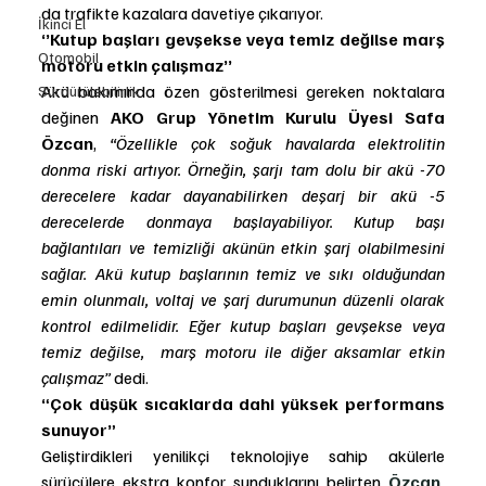
da trafikte kazalara davetiye çıkarıyor. 
İkinci El
‘’Kutup başları gevşekse veya temiz değilse marş 
Otomobil
motoru etkin çalışmaz’’
Akü bakımında özen gösterilmesi gereken noktalara 
Sürdürülebilirlik
değinen 
AKO Grup Yönetim Kurulu Üyesi Safa 
Özcan
, 
“Özellikle çok soğuk havalarda elektrolitin 
donma riski artıyor. Örneğin, şarjı tam dolu bir akü -70 
derecelere kadar dayanabilirken deşarj bir akü -5 
derecelerde donmaya başlayabiliyor. Kutup başı 
bağlantıları ve temizliği akünün etkin şarj olabilmesini 
sağlar.
Akü kutup başlarının temiz ve sıkı olduğundan 
emin olunmalı, voltaj ve şarj durumunun düzenli olarak 
kontrol edilmelidir. Eğer kutup başları gevşekse veya 
temiz değilse,  marş motoru ile diğer aksamlar etkin 
çalışmaz” 
dedi. 
“Çok düşük sıcaklarda dahi yüksek performans 
sunuyor”
Geliştirdikleri yenilikçi teknolojiye sahip akülerle 
sürücülere ekstra konfor sunduklarını belirten 
Özcan, 