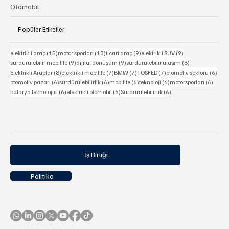
Otomobil
Popüler Etiketler
15 yazı
13 yazı
9 yazı
9 yazı
elektrikli araç
(15)
motor sporları
(13)
ticari araç
(9)
elektrikli SUV
(9)
9 yazı
9 yazı
8 yazı
sürdürülebilir mobilite
(9)
dijital dönüşüm
(9)
sürdürülebilir ulaşım
(8)
8 yazı
7 yazı
7 yazı
7 yazı
6 ya
Elektrikli Araçlar
(8)
elektrikli mobilite
(7)
BMW
(7)
TOSFED
(7)
otomotiv sektörü
(6)
6 yazı
6 yazı
6 yazı
6 yazı
6 yazı
otomotiv pazarı
(6)
sürdürülebilirlik
(6)
mobilite
(6)
teknoloji
(6)
motorsporları
(6)
6 yazı
6 yazı
6 yazı
batarya teknolojisi
(6)
elektrikli otomobil
(6)
Sürdürülebilirlik
(6)
İş Birliği
Politika