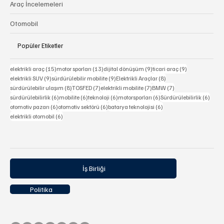
Araç İncelemeleri
Otomobil
Popüler Etiketler
15 yazı
13 yazı
9 yazı
9 yazı
elektrikli araç
(15)
motor sporları
(13)
dijital dönüşüm
(9)
ticari araç
(9)
9 yazı
9 yazı
8 yazı
elektrikli SUV
(9)
sürdürülebilir mobilite
(9)
Elektrikli Araçlar
(8)
8 yazı
7 yazı
7 yazı
7 yazı
sürdürülebilir ulaşım
(8)
TOSFED
(7)
elektrikli mobilite
(7)
BMW
(7)
6 yazı
6 yazı
6 yazı
6 yazı
6 yaz
sürdürülebilirlik
(6)
mobilite
(6)
teknoloji
(6)
motorsporları
(6)
Sürdürülebilirlik
(6)
6 yazı
6 yazı
6 yazı
otomotiv pazarı
(6)
otomotiv sektörü
(6)
batarya teknolojisi
(6)
6 yazı
elektrikli otomobil
(6)
İş Birliği
Politika