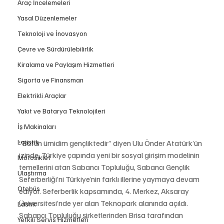
Araç İncelemeleri
Yasal Düzenlemeler
Teknoloji ve İnovasyon
Çevre ve Sürdürülebilirlik
Kiralama ve Paylaşım Hizmetleri
Sigorta ve Finansman
Elektrikli Araçlar
Yakıt ve Batarya Teknolojileri
İş Makinaları
Lojistik
“Bütün ümidim gençliktedir” diyen Ulu Önder Atatürk’ün 
izinde, Türkiye çapında yeni bir sosyal girişim modelinin 
Motosiklet
temellerini atan Sabancı Topluluğu, Sabancı Gençlik 
Ulaştırma
Seferberliği’ni Türkiye’nin farklı illerine yaymaya devam 
Otobüs
ediyor. Seferberlik kapsamında, 4. Merkez, Aksaray 
Üniversitesi’nde yer alan Teknopark alanında açıldı. 
Lastik
Sabancı Topluluğu şirketlerinden Brisa tarafından 
Yetkili Servis Hizmetleri