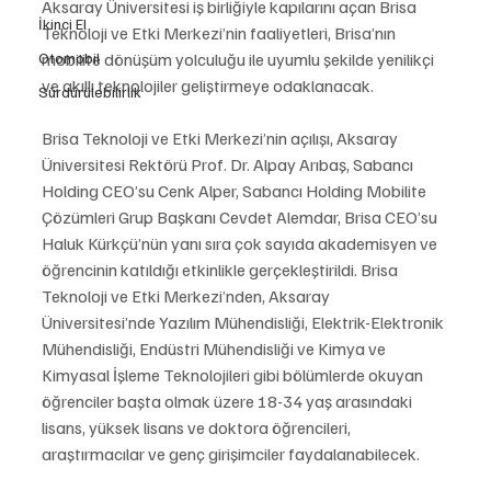
Aksaray Üniversitesi iş birliğiyle kapılarını açan Brisa 
İkinci El
Teknoloji ve Etki Merkezi’nin faaliyetleri, Brisa’nın 
Otomobil
mobilite dönüşüm yolculuğu ile uyumlu şekilde yenilikçi 
ve akıllı teknolojiler geliştirmeye odaklanacak. 
Sürdürülebilirlik
Brisa Teknoloji ve Etki Merkezi’nin açılışı, Aksaray 
Üniversitesi Rektörü Prof. Dr. Alpay Arıbaş, Sabancı 
Holding CEO’su Cenk Alper, Sabancı Holding Mobilite 
Çözümleri Grup Başkanı Cevdet Alemdar, Brisa CEO’su 
Haluk Kürkçü’nün yanı sıra çok sayıda akademisyen ve 
öğrencinin katıldığı etkinlikle gerçekleştirildi. Brisa 
Teknoloji ve Etki Merkezi’nden, Aksaray 
Üniversitesi’nde Yazılım Mühendisliği, Elektrik-Elektronik 
Mühendisliği, Endüstri Mühendisliği ve Kimya ve 
Kimyasal İşleme Teknolojileri gibi bölümlerde okuyan 
öğrenciler başta olmak üzere 18-34 yaş arasındaki 
lisans, yüksek lisans ve doktora öğrencileri, 
araştırmacılar ve genç girişimciler faydalanabilecek. 