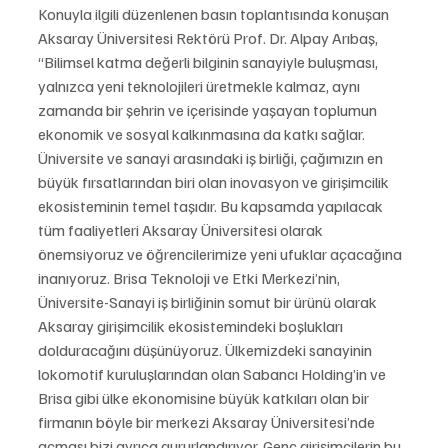
Konuyla ilgili düzenlenen basın toplantısında konuşan 
Aksaray Üniversitesi Rektörü Prof. Dr. Alpay Arıbaş, 
“Bilimsel katma değerli bilginin sanayiyle buluşması, 
yalnızca yeni teknolojileri üretmekle kalmaz, aynı 
zamanda bir şehrin ve içerisinde yaşayan toplumun 
ekonomik ve sosyal kalkınmasına da katkı sağlar. 
Üniversite ve sanayi arasındaki iş birliği, çağımızın en 
büyük fırsatlarından biri olan inovasyon ve girişimcilik 
ekosisteminin temel taşıdır. Bu kapsamda yapılacak 
tüm faaliyetleri Aksaray Üniversitesi olarak 
önemsiyoruz ve öğrencilerimize yeni ufuklar açacağına 
inanıyoruz. Brisa Teknoloji ve Etki Merkezi’nin, 
Üniversite-Sanayi iş birliğinin somut bir ürünü olarak 
Aksaray girişimcilik ekosistemindeki boşlukları 
dolduracağını düşünüyoruz. Ülkemizdeki sanayinin 
lokomotif kuruluşlarından olan Sabancı Holding’in ve 
Brisa gibi ülke ekonomisine büyük katkıları olan bir 
firmanın böyle bir merkezi Aksaray Üniversitesi’nde 
açması bizi ayrıca gururlandırıyor. Genç girişimcilerin bu 