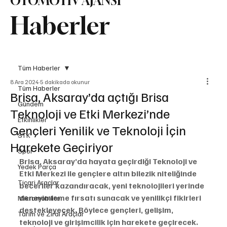
OTOMOTİV AJANSI
Haberler
Tüm Haberler
8 Ara 2024
5 dakikada okunur
Tüm Haberler
Brisa, Aksaray’da açtığı Brisa
Gündem
Teknoloji ve Etki Merkezi’nde
Etkinlikler
Gençleri Yenilik ve Teknoloji İçin
STK
Harekete Geçiriyor
Spor
Brisa, Aksaray’da hayata geçirdiği Teknoloji ve 
Yedek Parça
Etki Merkezi ile gençlere altın bilezik niteliğinde 
Ticari Araçlar
beceriler kazandıracak, yeni teknolojileri yerinde 
deneyimleme fırsatı sunacak ve yenilikçi fikirleri 
Mikromobilite
destekleyecek. Böylece gençleri, gelişim, 
Tarım ve Zirai Araçlar
teknoloji ve girişimcilik için harekete geçirecek.