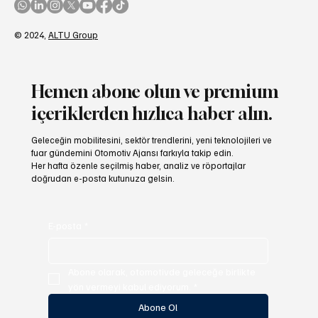
© 2024,
ALTU Group
Hemen abone olun ve premium
içeriklerden hızlıca haber alın.
Geleceğin mobilitesini, sektör trendlerini, yeni teknolojileri ve
fuar gündemini Otomotiv Ajansı farkıyla takip edin.
Her hafta özenle seçilmiş haber, analiz ve röportajlar
doğrudan e-posta kutunuza gelsin.
E-posta
*
Abone olarak, otomotivde geleceğe birlikte 
yön vermeyi kabul ediyorum.
*
Abone Ol