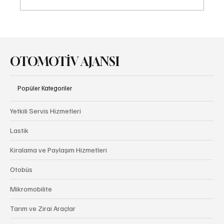
Audi Goodwood Festival of Speed’de Hız ve
Mirası Buluşturdu
OTOMOTİV AJANSI
Popüler Kategoriler
Yetkili Servis Hizmetleri
Lastik
Kiralama ve Paylaşım Hizmetleri
Otobüs
Mikromobilite
Tarım ve Zirai Araçlar