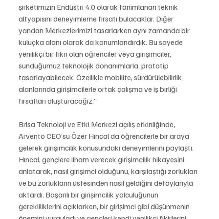
şirketimizin Endüstri 4.0 olarak tanımlanan teknik 
altyapısını deneyimleme fırsatı bulacaklar. Diğer 
yandan Merkezlerimizi tasarlarken aynı zamanda bir 
kuluçka alanı olarak da konumlandırdık. Bu sayede 
yenilikçi bir fikri olan öğrenciler veya girişimciler, 
sunduğumuz teknolojik donanımlarla, prototip 
tasarlayabilecek. Özellikle mobilite, sürdürülebilirlik 
alanlarında girişimcilerle ortak çalışma ve iş birliği 
fırsatları oluşturacağız.” 
Brisa Teknoloji ve Etki Merkezi açılış etkinliğinde, 
Arvento CEO’su Özer Hıncal da öğrencilerle bir araya 
gelerek girişimcilik konusundaki deneyimlerini paylaştı. 
Hıncal, gençlere ilham verecek girişimcilik hikayesini 
anlatarak, nasıl girişimci olduğunu, karşılaştığı zorlukları 
ve bu zorlukların üstesinden nasıl geldiğini detaylarıyla 
aktardı. Başarılı bir girişimcilik yolculuğunun 
gerekliliklerini açıklarken, bir girişimci gibi düşünmenin 
önemini vurguladı ve gençleri kendi yenilikçi fikirlerini 