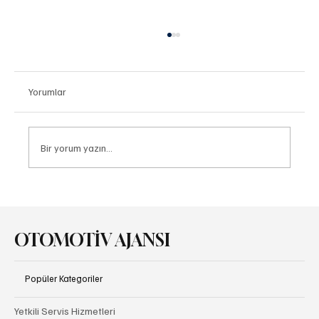
Yorumlar
Bir yorum yazın...
Audi Goodwood Festival of Speed’de Hız ve
Mirası Buluşturdu
OTOMOTİV AJANSI
Popüler Kategoriler
Yetkili Servis Hizmetleri