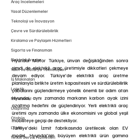
Araç İncelemeleri
Yasal Düzenlemeler
Teknoloji ve İnovasyon
Çevre ve Sürdürülebilirlik
Kiralama ve Paylaşım Hizmetleri
Sigorta ve Finansman
Elektrikli Araçlar
Hyundai Motor Türkiye, ünvan değişikliğinden sonra 
şimdi de elektrikli araç üretimiyle dikkatleri çekmeye 
Yakıt ve Batarya Teknolojileri
devam ediyor. Türkiye'de elektrikli araç üretme 
İş Makinaları
planlarıyla birlikte üretim kapasitesini ve sürdürülebilirlik 
Lojistik
çabalarını güçlendirmeye yönelik önemli bir adım atan 
Hyundai, aynı zamanda markanın karbon ayak izini 
Motosiklet
azaltma hedefini de güçlendiriyor. Yerli elektrikli araç 
Ulaştırma
üretimi aynı zamanda ülke ekonomisini ve global yeşil 
Otobüs
mobiliteye geçişi de destekliyor.
Türkiye'deki İzmit fabrikasında üretilecek olan EV 
Lastik
model, Hyundai'nin büyüyen elektrikli ürün gamına 
Yetkili Servis Hizmetleri