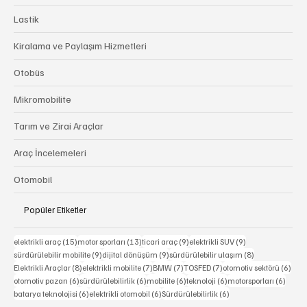
Lastik
Kiralama ve Paylaşım Hizmetleri
Otobüs
Mikromobilite
Tarım ve Zirai Araçlar
Araç İncelemeleri
Otomobil
Popüler Etiketler
15 yazı
13 yazı
9 yazı
9 yazı
elektrikli araç
(15)
motor sporları
(13)
ticari araç
(9)
elektrikli SUV
(9)
9 yazı
9 yazı
8 yazı
sürdürülebilir mobilite
(9)
dijital dönüşüm
(9)
sürdürülebilir ulaşım
(8)
8 yazı
7 yazı
7 yazı
7 yazı
6 ya
Elektrikli Araçlar
(8)
elektrikli mobilite
(7)
BMW
(7)
TOSFED
(7)
otomotiv sektörü
(6)
6 yazı
6 yazı
6 yazı
6 yazı
6 yazı
otomotiv pazarı
(6)
sürdürülebilirlik
(6)
mobilite
(6)
teknoloji
(6)
motorsporları
(6)
6 yazı
6 yazı
6 yazı
batarya teknolojisi
(6)
elektrikli otomobil
(6)
Sürdürülebilirlik
(6)