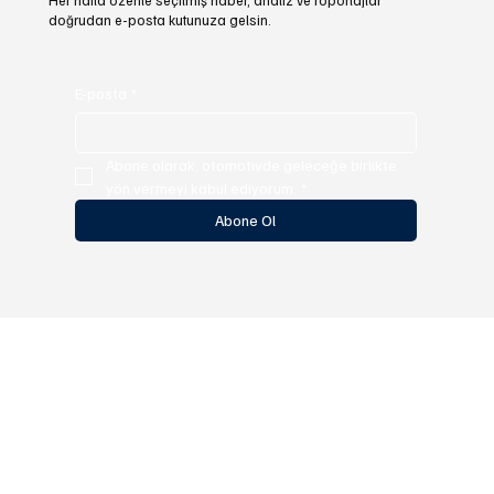
Her hafta özenle seçilmiş haber, analiz ve röportajlar
doğrudan e-posta kutunuza gelsin.
E-posta
*
Abone olarak, otomotivde geleceğe birlikte 
yön vermeyi kabul ediyorum.
*
Abone Ol