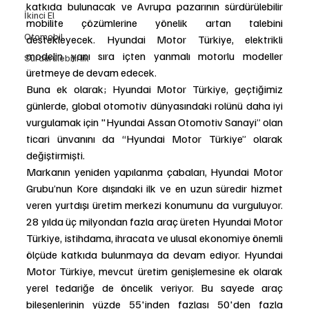
katkıda bulunacak ve Avrupa pazarının sürdürülebilir 
İkinci El
mobilite çözümlerine yönelik artan talebini 
Otomobil
destekleyecek. Hyundai Motor Türkiye, elektrikli 
modelin yanı sıra içten yanmalı motorlu modeller 
Sürdürülebilirlik
üretmeye de devam edecek.
Buna ek olarak; Hyundai Motor Türkiye, geçtiğimiz 
günlerde, global otomotiv dünyasındaki rolünü daha iyi 
vurgulamak için "Hyundai Assan Otomotiv Sanayi” olan 
ticari ünvanını da “Hyundai Motor Türkiye” olarak 
değiştirmişti. 
Markanın yeniden yapılanma çabaları, Hyundai Motor 
Grubu’nun Kore dışındaki ilk ve en uzun süredir hizmet 
veren yurtdışı üretim merkezi konumunu da vurguluyor. 
28 yılda üç milyondan fazla araç üreten Hyundai Motor 
Türkiye, istihdama, ihracata ve ulusal ekonomiye önemli 
ölçüde katkıda bulunmaya da devam ediyor. Hyundai 
Motor Türkiye, mevcut üretim genişlemesine ek olarak 
yerel tedariğe de öncelik veriyor. Bu sayede araç 
bileşenlerinin yüzde 55'inden fazlası 50'den fazla 