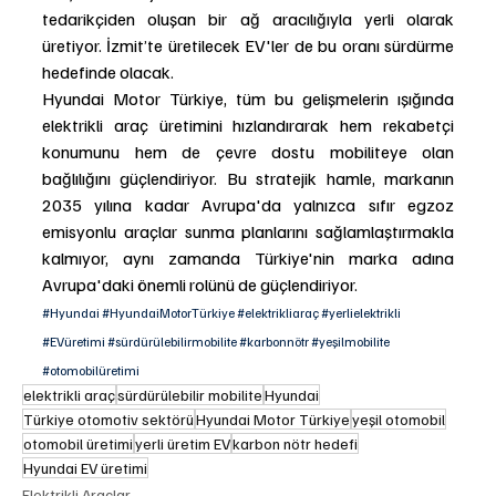
tedarikçiden oluşan bir ağ aracılığıyla yerli olarak 
üretiyor. İzmit’te üretilecek EV'ler de bu oranı sürdürme 
hedefinde olacak.
Hyundai Motor Türkiye, tüm bu gelişmelerin ışığında 
elektrikli araç üretimini hızlandırarak hem rekabetçi 
konumunu hem de çevre dostu mobiliteye olan 
bağlılığını güçlendiriyor. Bu stratejik hamle, markanın 
2035 yılına kadar Avrupa'da yalnızca sıfır egzoz 
emisyonlu araçlar sunma planlarını sağlamlaştırmakla 
kalmıyor, aynı zamanda Türkiye'nin marka adına 
Avrupa'daki önemli rolünü de güçlendiriyor.
#Hyundai
#HyundaiMotorTürkiye
#elektrikliaraç
#yerlielektrikli
#EVüretimi
#sürdürülebilirmobilite
#karbonnötr
#yeşilmobilite
#otomobilüretimi
elektrikli araç
sürdürülebilir mobilite
Hyundai
Türkiye otomotiv sektörü
Hyundai Motor Türkiye
yeşil otomobil
otomobil üretimi
yerli üretim EV
karbon nötr hedefi
Hyundai EV üretimi
Elektrikli Araçlar