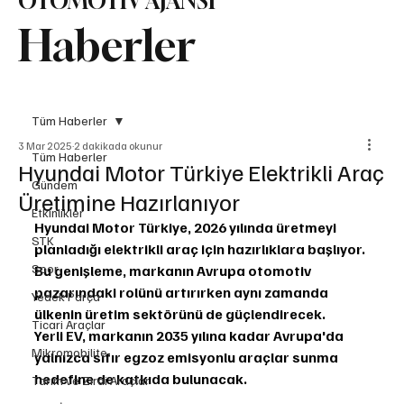
OTOMOTİV AJANSI
Haberler
Tüm Haberler
3 Mar 2025
2 dakikada okunur
Tüm Haberler
Hyundai Motor Türkiye Elektrikli Araç
Gündem
Üretimine Hazırlanıyor
Etkinlikler
Hyundai Motor Türkiye, 2026 yılında üretmeyi 
STK
planladığı elektrikli araç için hazırlıklara başlıyor.
Spor
Bu genişleme, markanın Avrupa otomotiv 
pazarındaki rolünü artırırken aynı zamanda 
Yedek Parça
ülkenin üretim sektörünü de güçlendirecek.
Ticari Araçlar
Yerli EV, markanın 2035 yılına kadar Avrupa'da 
Mikromobilite
yalnızca sıfır egzoz emisyonlu araçlar sunma 
hedefine de katkıda bulunacak.
Tarım ve Zirai Araçlar