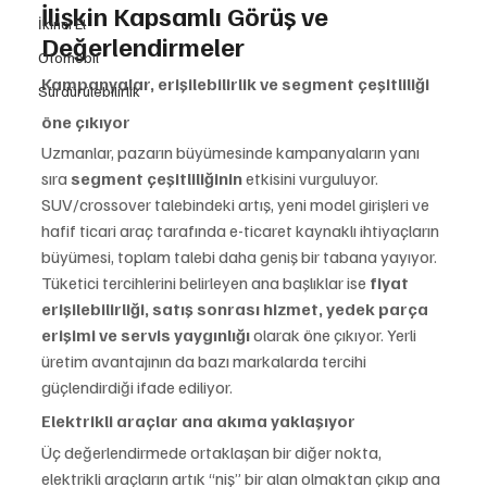
İlişkin Kapsamlı Görüş ve 
İkinci El
Değerlendirmeler
Otomobil
Kampanyalar, erişilebilirlik ve segment çeşitliliği 
Sürdürülebilirlik
öne çıkıyor
Uzmanlar, pazarın büyümesinde kampanyaların yanı 
sıra 
segment çeşitliliğinin
 etkisini vurguluyor. 
SUV/crossover talebindeki artış, yeni model girişleri ve 
hafif ticari araç tarafında e-ticaret kaynaklı ihtiyaçların 
büyümesi, toplam talebi daha geniş bir tabana yayıyor.
Tüketici tercihlerini belirleyen ana başlıklar ise 
fiyat 
erişilebilirliği, satış sonrası hizmet, yedek parça 
erişimi ve servis yaygınlığı
 olarak öne çıkıyor. Yerli 
üretim avantajının da bazı markalarda tercihi 
güçlendirdiği ifade ediliyor.
Elektrikli araçlar ana akıma yaklaşıyor
Üç değerlendirmede ortaklaşan bir diğer nokta, 
elektrikli araçların artık “niş” bir alan olmaktan çıkıp ana 