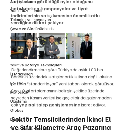
satışlarının görüldüğü aylar olduğunu 
Araç İncelemeleri
hatırlatırken, kampanyalar ve fiyat 
Yasal Düzenlemeler
indirimlerinin satış ivmesine önemli katkı 
Teknoloji ve İnovasyon
verdiğine dikkat çekiyor.
Çevre ve Sürdürülebilirlik
Kiralama ve Paylaşım Hizmetleri
Sigorta ve Finansman
Elektrikli Araçlar
Yakıt ve Batarya Teknolojileri
Değerlendirmelere göre Türkiye’de aylık 100 bin 
İş Makinaları
bandının üzerindeki satışlar artık istisna değil; aksine 
Lojistik
pazarın “standartlaşan” yeni tabanı olarak görülüyor. 
Son 10 yıl ortalamasının belirgin şekilde üzerinde 
Motosiklet
seyreden Kasım verileri ise geçici bir dalgalanmadan 
Ulaştırma
çok 
yapısal talep genişlemesine
 işaret ediyor.
Otobüs
Sektör Temsilcilerinden İkinci El 
Lastik
ve Sıfır Kilometre Araç Pazarına 
Yetkili Servis Hizmetleri