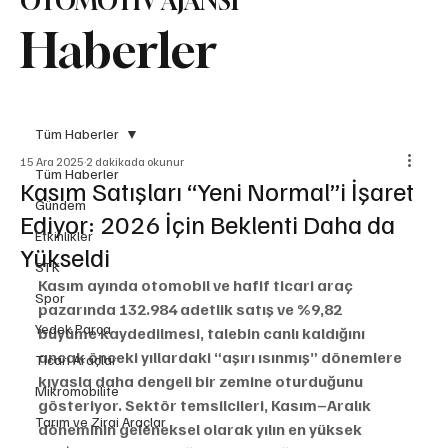
OTOMOTİV AJANSI
Haberler
Tüm Haberler
15 Ara 2025
2 dakikada okunur
Tüm Haberler
Kasım Satışları “Yeni Normal”i İşaret
Gündem
Ediyor: 2026 İçin Beklenti Daha da
Etkinlikler
Yükseldi
STK
Kasım ayında otomobil ve hafif ticari araç 
Spor
pazarında 132.984 adetlik satış ve %9,82 
Yedek Parça
büyüme kaydedilmesi, talebin canlı kaldığını 
ancak önceki yıllardaki “aşırı ısınmış” dönemlere 
Ticari Araçlar
kıyasla daha dengeli bir zemine oturduğunu 
Mikromobilite
gösteriyor. Sektör temsilcileri, Kasım–Aralık 
Tarım ve Zirai Araçlar
döneminin geleneksel olarak yılın en yüksek 