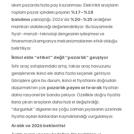
akım pazarda hızla pay kazanması. Elektrikli araçların 
toplam pazar içindeki payının 
%17–%18 
bandına
 yaklaştığı; 2026’da 
%20–%25
 aralığının 
mümkün olabileceği değerlendiriliyor. Bu büyümede 
fiyat–menzil–teknoloji dengesinin iyileşmesi ve 
finansman/kampanya mekanizmalarının etkili olduğu 
belirtiliyor.
İkinci elde “etiket” değil “pazarlık” gevşiyor
Sıfır araç satışlarındaki artış, takas araç havuzunu 
genişleterek ikinci ele daha fazla seçenek getiriyor. 
Görüşlere göre bu durum, ikinci el fiyatlarını doğrudan 
düşürmekten çok 
pazarlık payını artırarak
 fiyatları 
daha rasyonel bir banda çekiyor. Özellikle doğru fiyatla 
ilana çıkan araçların daha hızlı el değiştirdiği; 
“durgunluk” algısının ise çoğu zaman piyasanın üzerinde 
fiyatla açılan ilanlardan kaynaklandığı vurgulanıyor.
Aralık ve 2026 beklentisi
Aralık ayının yıl sonu hedefleri, filo teslimleri ve 