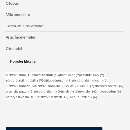
Otobüs
Mikromobilite
Tarım ve Zirai Araçlar
Araç İncelemeleri
Otomobil
Popüler Etiketler
15 yazı
13 yazı
9 yazı
9 yazı
elektrikli araç
(15)
motor sporları
(13)
ticari araç
(9)
elektrikli SUV
(9)
9 yazı
9 yazı
8 yazı
sürdürülebilir mobilite
(9)
dijital dönüşüm
(9)
sürdürülebilir ulaşım
(8)
8 yazı
7 yazı
7 yazı
7 yazı
6 ya
Elektrikli Araçlar
(8)
elektrikli mobilite
(7)
BMW
(7)
TOSFED
(7)
otomotiv sektörü
(6)
6 yazı
6 yazı
6 yazı
6 yazı
6 yazı
otomotiv pazarı
(6)
sürdürülebilirlik
(6)
mobilite
(6)
teknoloji
(6)
motorsporları
(6)
6 yazı
6 yazı
6 yazı
batarya teknolojisi
(6)
elektrikli otomobil
(6)
Sürdürülebilirlik
(6)