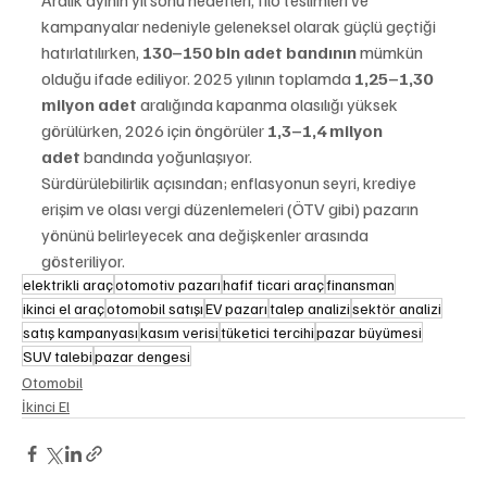
kampanyalar nedeniyle geleneksel olarak güçlü geçtiği 
hatırlatılırken, 
130–150 bin adet bandının
 mümkün 
olduğu ifade ediliyor. 2025 yılının toplamda 
1,25–1,30 
milyon adet
 aralığında kapanma olasılığı yüksek 
görülürken, 2026 için öngörüler 
1,3–1,4 milyon 
adet
 bandında yoğunlaşıyor.
Sürdürülebilirlik açısından; enflasyonun seyri, krediye 
erişim ve olası vergi düzenlemeleri (ÖTV gibi) pazarın 
yönünü belirleyecek ana değişkenler arasında 
gösteriliyor.
elektrikli araç
otomotiv pazarı
hafif ticari araç
finansman
ikinci el araç
otomobil satışı
EV pazarı
talep analizi
sektör analizi
satış kampanyası
kasım verisi
tüketici tercihi
pazar büyümesi
SUV talebi
pazar dengesi
Otomobil
İkinci El