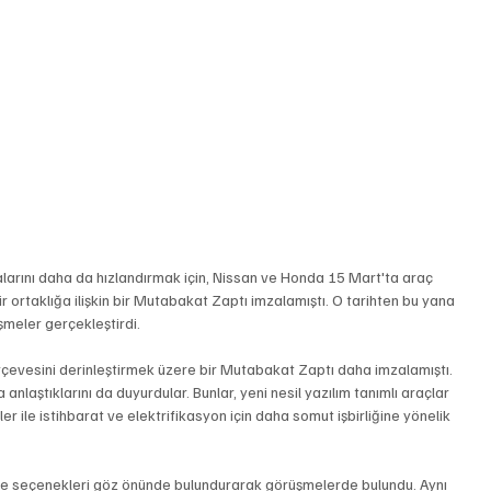
balarını daha da hızlandırmak için, Nissan ve Honda 15 Mart'ta araç 
ir ortaklığa ilişkin bir Mutabakat Zaptı imzalamıştı. O tarihten bu yana 
üşmeler gerçekleştirdi.
çerçevesini derinleştirmek üzere bir Mutabakat Zaptı daha imzalamıştı. 
nlaştıklarını da duyurdular. Bunlar, yeni nesil yazılım tanımlı araçlar 
er ile istihbarat ve elektrifikasyon için daha somut işbirliğine yönelik 
 ve seçenekleri göz önünde bulundurarak görüşmelerde bulundu. Aynı 