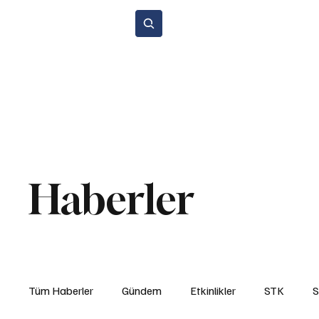
Abone Ol
Anasayfa
Gündem
Etkinlikler
STK
Araba Sporları
Y
Çevre ve Sürdürülebilirlik
Kiralama ve Paylaşım Hizmetleri
Si
Haberler
Tüm Haberler
Gündem
Etkinlikler
STK
S