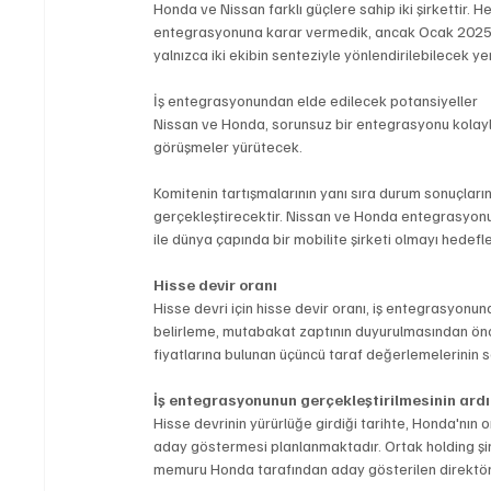
Honda ve Nissan farklı güçlere sahip iki şirkettir.
entegrasyonuna karar vermedik, ancak Ocak 2025'in
yalnızca iki ekibin senteziyle yönlendirilebilecek ye
İş entegrasyonundan elde edilecek potansiyeller
Nissan ve Honda, sorunsuz bir entegrasyonu kolayla
görüşmeler yürütecek.
Komitenin tartışmalarının yanı sıra durum sonuçları
gerçekleştirecektir. Nissan ve Honda entegrasyonu, 3
ile dünya çapında bir mobilite şirketi olmayı hedefl
Hisse devir oranı
Hisse devri için hisse devir oranı, iş entegrasyonuna
belirleme, mutabakat zaptının duyurulmasından önce
fiyatlarına bulunan üçüncü taraf değerlemelerinin 
İş entegrasyonunun gerçekleştirilmesinin ard
Hisse devrinin yürürlüğe girdiği tarihte, Honda'nın or
aday göstermesi planlanmaktadır. Ortak holding şirk
memuru Honda tarafından aday gösterilen direktörl