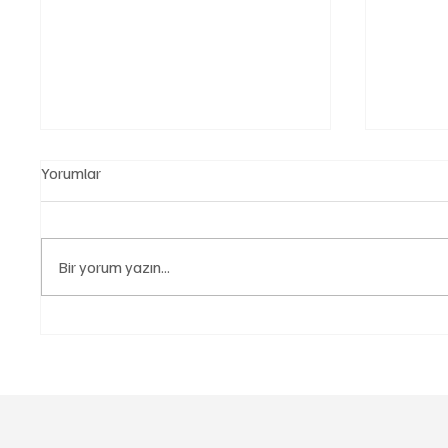
Yorumlar
Bir yorum yazın...
Türk Otomotiv Sektörü 41,5
Audi Go
Milyar Dolarlık İhracat
Speed’d
Rekoruna Ulaştı
Buluştu