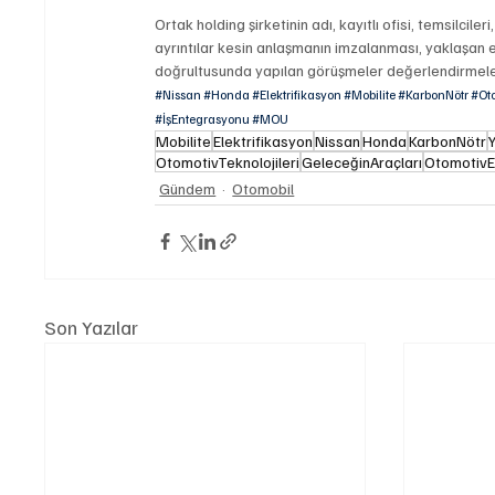
Ortak holding şirketinin adı, kayıtlı ofisi, temsilcil
ayrıntılar kesin anlaşmanın imzalanması, yaklaşan
doğrultusunda yapılan görüşmeler değerlendirmeler
#Nissan
#Honda
#Elektrifikasyon
#Mobilite
#KarbonNötr
#Oto
#İşEntegrasyonu
#MOU
Mobilite
Elektrifikasyon
Nissan
Honda
KarbonNötr
OtomotivTeknolojileri
GeleceğinAraçları
OtomotivE
Gündem
Otomobil
Son Yazılar