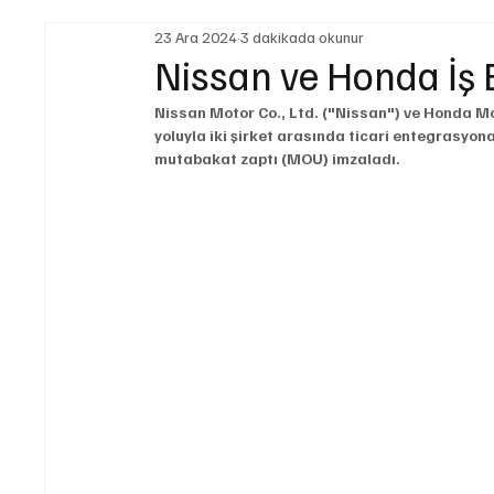
23 Ara 2024
3 dakikada okunur
Yasal Düzenlemeler
Teknoloji ve İnovasyon
Nissan ve Honda İş
Nissan Motor Co., Ltd. ("Nissan") ve Honda Mot
Yakıt ve Batarya Teknolojileri
İş Makinaları
L
yoluyla iki şirket arasında ticari entegrasyo
mutabakat zaptı (MOU) imzaladı.
Sürdürülebilirlik