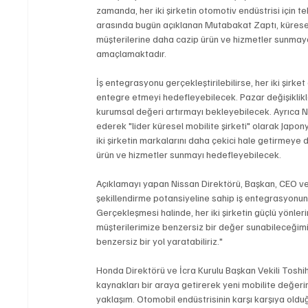
zamanda, her iki şirketin otomotiv endüstrisi için t
arasında bugün açıklanan Mutabakat Zaptı, küresel
müşterilerine daha cazip ürün ve hizmetler sunmay
amaçlamaktadır.
İş entegrasyonu gerçekleştirilebilirse, her iki şirket 
entegre etmeyi hedefleyebilecek. Pazar değişiklikle
kurumsal değeri artırmayı bekleyebilecek. Ayrıca Ni
ederek "lider küresel mobilite şirketi" olarak Japon
iki şirketin markalarını daha çekici hale getirmeye
ürün ve hizmetler sunmayı hedefleyebilecek. 
Açıklamayı yapan Nissan Direktörü, Başkan, CEO ve 
şekillendirme potansiyeline sahip iş entegrasyonuna
Gerçekleşmesi halinde, her iki şirketin güçlü yönler
müşterilerimize benzersiz bir değer sunabileceğimiz
benzersiz bir yol yaratabiliriz."
Honda Direktörü ve İcra Kurulu Başkan Vekili Toshihir
kaynakları bir araya getirerek yeni mobilite değerin
yaklaşım. Otomobil endüstrisinin karşı karşıya olduğ