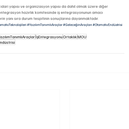
eri, idari yapısı ve organizasyon yapısı da dahil olmak üzere diğer 
 entegrasyon hazırlık komitesinde iş entegrasyonunun amacı 
in yanı sıra durum tespitinin sonuçlarına dayanmaktadır.
motivTeknolojileri
#YazılımTanımlıAraçlar
#GeleceğinAraçları
#OtomotivEndüstrisi
YazılımTanımlıAraçlar
İşEntegrasyonu
Ortaklık
MOU
ndüstrisi