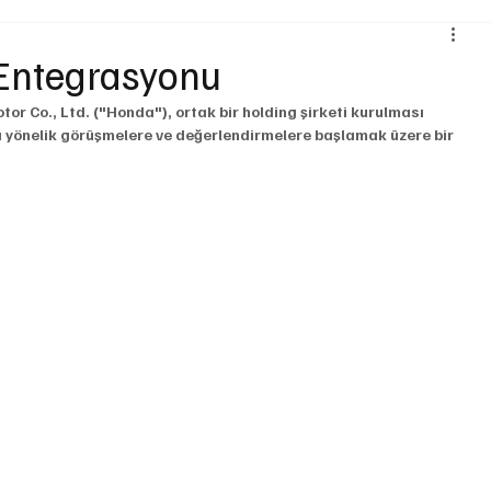
Çevre ve Sürdürülebilirlik
Kiralama ve Paylaşım Hizmetleri
 Entegrasyonu
or Co., Ltd. ("Honda"), ortak bir holding şirketi kurulması 
ojistik
Motosiklet
Ulaştırma
Otobüs
Lastik
na yönelik görüşmelere ve değerlendirmelere başlamak üzere bir 