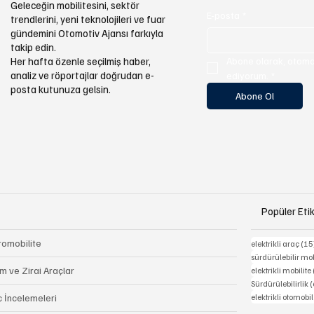
Geleceğin mobilitesini, sektör
E-posta
*
trendlerini, yeni teknolojileri ve fuar
gündemini Otomotiv Ajansı farkıyla
takip edin.
Abone olarak, otomot
Her hafta özenle seçilmiş haber,
analiz ve röportajlar doğrudan e-
ediyorum.
*
posta kutunuza gelsin.
Abone Ol
Popüler Etik
romobilite
elektrikli araç
(15
sürdürülebilir mob
m ve Zirai Araçlar
elektrikli mobilite
Sürdürülebilirlik
(
elektrikli otomobil
ç İncelemeleri