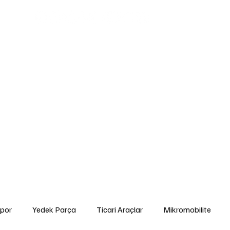
edek Parça
Ticari Araçlar
Mikromobilite
Tarım ve Zirai Araçlar
Ara
gorta ve Finansman
Elektrikli Araçlar
Yakıt ve Batarya Teknolojileri
İ
Yetkili Servis Hizmetleri
İkinci El
Otomobil
Sürdürülebilirlik
Spor
por
Yedek Parça
Ticari Araçlar
Mikromobilite