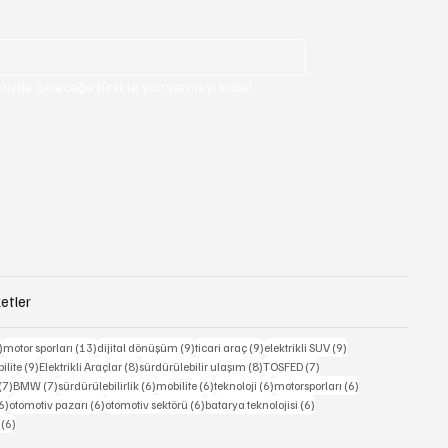
ivde geleceğe birlikte yön vermeyi kabul 
etler
15 yazı
13 yazı
9 yazı
9 yazı
9 yazı
)
motor sporları
(13)
dijital dönüşüm
(9)
ticari araç
(9)
elektrikli SUV
(9)
9 yazı
8 yazı
8 yazı
7 yazı
ilite
(9)
Elektrikli Araçlar
(8)
sürdürülebilir ulaşım
(8)
TOSFED
(7)
7 yazı
7 yazı
6 yazı
6 yazı
6 yazı
6 yazı
(7)
BMW
(7)
sürdürülebilirlik
(6)
mobilite
(6)
teknoloji
(6)
motorsporları
(6)
6 yazı
6 yazı
6 yazı
6 yazı
6)
otomotiv pazarı
(6)
otomotiv sektörü
(6)
batarya teknolojisi
(6)
6 yazı
(6)