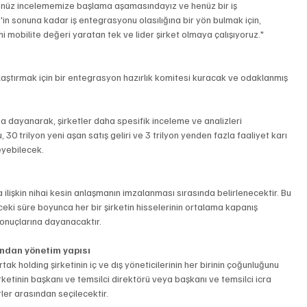
 Henüz incelememize başlama aşamasındayız ve henüz bir iş 
 sonuna kadar iş entegrasyonu olasılığına bir yön bulmak için, 
ni mobilite değeri yaratan tek ve lider şirket olmaya çalışıyoruz."
ştırmak için bir entegrasyon hazırlık komitesi kuracak ve odaklanmış 
na dayanarak, şirketler daha spesifik inceleme ve analizleri 
0 trilyon yeni aşan satış geliri ve 3 trilyon yenden fazla faaliyet karı 
eyebilecek.
 ilişkin nihai kesin anlaşmanın imzalanması sırasında belirlenecektir. Bu 
ki süre boyunca her bir şirketin hisselerinin ortalama kapanış 
sonuçlarına dayanacaktır.
ından yönetim yapısı
tak holding şirketinin iç ve dış yöneticilerinin her birinin çoğunluğunu 
etinin başkanı ve temsilci direktörü veya başkanı ve temsilci icra 
er arasından seçilecektir.