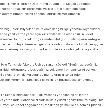
eknolojik yeniliklerinin hızı artmaya devam etti. Nissan ve Honda 
 rekabet gücünün korunması ve iki şirketin dünya çapındaki 
a devam etmesi için bir seçenek olarak hizmet etmesini 
de bilgi, insan kaynakları ve teknolojiler gibi ilgili yönetim kaynaklarını 
rine yanıt verme yeteneğini artırabilecek ve orta ila uzun vadeli 
ssan ve Honda, binek araç ve motosiklet güç ürünleri işlerini entegre 
ya'nın endüstriyel temelinin gelişimine daha fazla katkıda bulunmayı, her 
 devam etmeyi ve dünya çapındaki müşterilere daha çekici ve yenilikçi 
İcra Temsilcisi Makoto Uchida şunları söyledi: "Bugün, geleceğimizi 
 ilişkin görüşmelere başladığımız çok önemli bir ana işaret ediyor. 
ini birleştirerek, dünya çapında markalarımızı takdir eden 
e inanıyorum. Birlikte, hiçbir şirketin tek başına başaramayacağı 
o Mibe şunları söyledi: "Bilgi, yetenek ve teknolojileri içeren 
in yaratılması Honda ve Nissan'ın uzun yıllardır geliştirmekte olduğu bir 
u zorlu çevresel değişimlerin üstesinden gelmek için elzem bir plandır. 