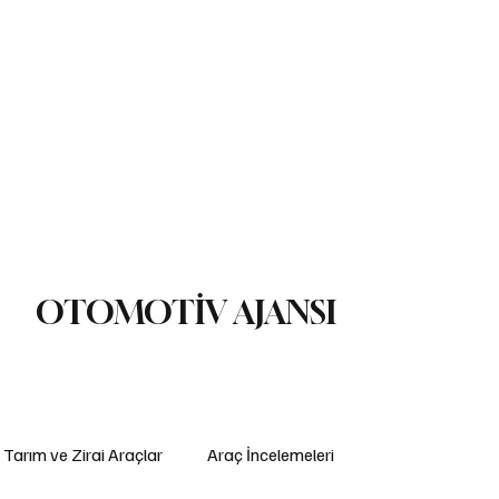
ç İncelemeleri
Yasal Düzenlemeler
Teknoloji ve İnovasyon
ş Makinaları
Lojistik
Motosiklet
Ulaştırma
Otobüs
Lastik
OTOMOTİV AJANSI
Tarım ve Zirai Araçlar
Araç İncelemeleri