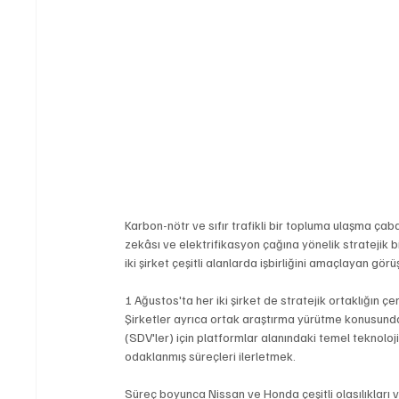
Karbon-nötr ve sıfır trafikli bir topluma ulaşma ça
zekâsı ve elektrifikasyon çağına yönelik stratejik b
iki şirket çeşitli alanlarda işbirliğini amaçlayan gör
1 Ağustos'ta her iki şirket de stratejik ortaklığın 
Şirketler ayrıca ortak araştırma yürütme konusunda a
(SDV'ler) için platformlar alanındaki temel teknolojil
odaklanmış süreçleri ilerletmek.
Süreç boyunca Nissan ve Honda çeşitli olasılıkları