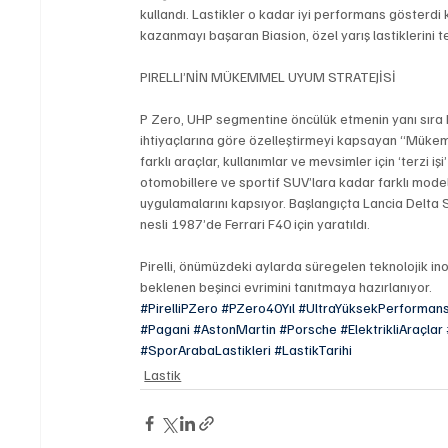
kullandı. Lastikler o kadar iyi performans gösterdi k
kazanmayı başaran Biasion, özel yarış lastiklerini te
PIRELLI’NİN MÜKEMMEL UYUM STRATEJİSİ 
P Zero, UHP segmentine öncülük etmenin yanı sıra Pire
ihtiyaçlarına göre özelleştirmeyi kapsayan “Mükem
farklı araçlar, kullanımlar ve mevsimler için ‘terzi i
otomobillere ve sportif SUV’lara kadar farklı model
uygulamalarını kapsıyor. Başlangıçta Lancia Delta S4
nesli 1987’de Ferrari F40 için yaratıldı.
Pirelli, önümüzdeki aylarda süregelen teknolojik i
beklenen beşinci evrimini tanıtmaya hazırlanıyor.
#PirelliPZero
#PZero40Yıl
#UltraYüksekPerforman
#Pagani
#AstonMartin
#Porsche
#ElektrikliAraçlar
#SporArabaLastikleri
#LastikTarihi
Lastik