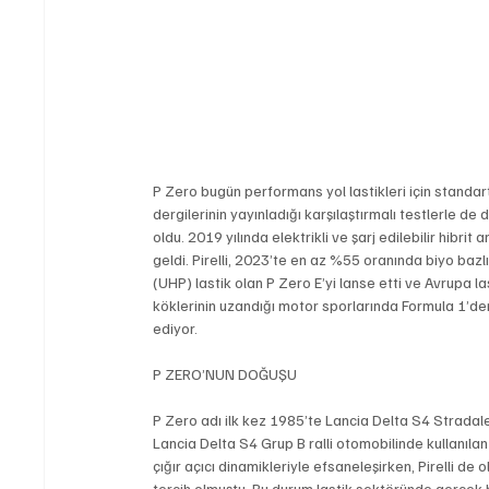
P Zero bugün performans yol lastikleri için stand
dergilerinin yayınladığı karşılaştırmalı testlerle de
oldu. 2019 yılında elektrikli ve şarj edilebilir hibrit
geldi. Pirelli, 2023’te en az %55 oranında biyo ba
(UHP) lastik olan P Zero E’yi lanse etti ve Avrupa las
köklerinin uzandığı motor sporlarında Formula 1’den
ediyor. 
P ZERO’NUN DOĞUŞU
P Zero adı ilk kez 1985’te Lancia Delta S4 Stradale il
Lancia Delta S4 Grup B ralli otomobilinde kullanılan 
çığır açıcı dinamikleriyle efsaneleşirken, Pirelli de
tercih olmuştu. Bu durum lastik sektöründe gerçek 