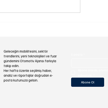
hipleri Dikkat: Lastik
Pirelli Türkiye, Ar-Ge G
ndaki Küçük Kayıp Yakıt
Uluslararası Platformla
ini Artırıyor
Sergiledi
Geleceğin mobilitesini, sektör
E-posta
*
trendlerini, yeni teknolojileri ve fuar
gündemini Otomotiv Ajansı farkıyla
takip edin.
Abone olarak, otomot
Her hafta özenle seçilmiş haber,
analiz ve röportajlar doğrudan e-
ediyorum.
*
posta kutunuza gelsin.
Abone Ol