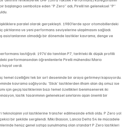
i bir başlangıcı sembolize eden “P Zero” adı, Pirelli’nin geleneksel “P” 
uldu. 
ikliklere paralel olarak gerçekleşti. 1980’lerde spor otomobillerdeki 
üç çıktılarına ve yeni performans seviyelerine ulaşılmasını sağladı. 
ş asistanlarının olmadığı bir dönemde lastikler kavrama, denge ve 
formans lastiğiydi. 1976’da tanıtılan P7, tarihteki ilk düşük profilli 
indeki performansından öğrenilenlerle Pirelli mühendisi Mario 
 hayat verdi. 
üç temel özelliğini tek bir sırt deseninde bir araya getirmeyi kapsıyordu. 
 zeminde kavrama sağlıyordu. ‘Slick’ lastiklerden ilham alan dış omuz ise 
mı için geçiş lastiklerinin bazı temel özellikleri benimsenerek iki 
asyon, lastik tasarımının geleneksel sınırlarını aşan önemli bir 
ri teknolojinin yol lastiklerine transfer edilmesinde etkili oldu. P Zero yol 
t çekici bir şekilde sergilendi. Miki Biasion, Lancia Delta S4 ile mücadele 
ümlerinde henüz genel satışa sunulmamış olan standart P Zero lastikleri 