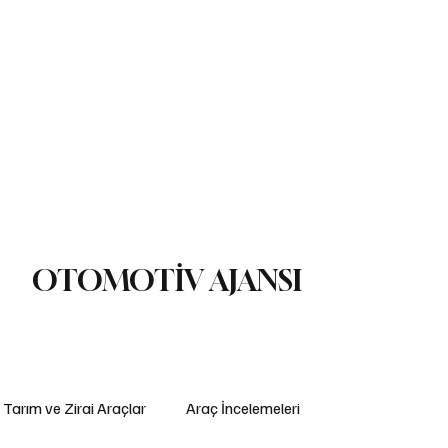
ç İncelemeleri
Yasal Düzenlemeler
Teknoloji ve İnovasyon
ş Makinaları
Lojistik
Motosiklet
Ulaştırma
Otobüs
Lastik
OTOMOTİV AJANSI
Tarım ve Zirai Araçlar
Araç İncelemeleri