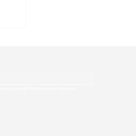
ücünü
rda
ivde geleceğe birlikte yön vermeyi kabul 