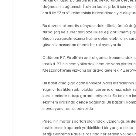
doğmasını sağlamıştı. İtalyan lastik şirketi için yen
harfi ile “Zero” kelimesinin birleştirilmesiyle oluştur
Bu devrim, otomotiv dünyasındaki dönüştürücü değiş
turbo şarj ve süper şarj özellikleri eşi görülmemiş g
Bugün vazgeçilmezimiz haline gelen elektronik sürü
güvenlik açısından önemli bir rol oynuyordu.
O dönem P7, Pirelli’nin amiral gemisi konumundaki per
lastikti. P7’nin hem yollardaki hem de yarış pistler
Mezzanotte’nin vizyonu bir araya gelerek P Zero’ya
Bu basit ama çığır açan konsept, yarış lastiklerinin 
Yağmur lastikleri gibi oluklar içeren iç omuz, ıslak
kuru zeminde tutuşu garanti ediyordu. Sırtın orta kıs
ekstrem arasında denge sağlandı. Bu başarılı kombin
inovasyonu temsil ediyordu.
Pirelli’nin motor sporları alanındaki uzmanlığı, bu ile
lastiklerinin kapsamlı yetkinlikleri bir yarışta dikka
ettiği Sanremo Rallisi sırasında her etabın yol böl