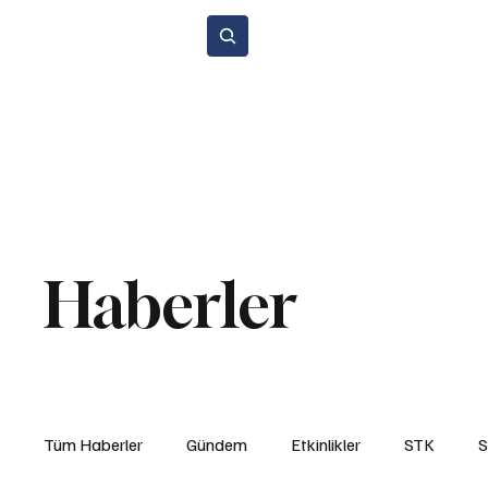
Abone Ol
Anasayfa
Gündem
Etkinlikler
STK
Araba Sporları
Y
Çevre ve Sürdürülebilirlik
Kiralama ve Paylaşım Hizmetleri
Si
Haberler
Tüm Haberler
Gündem
Etkinlikler
STK
S