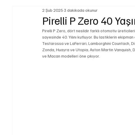
2 Şub 2025
3 dakikada okunur
Yasal Düzenlemeler
Teknoloji ve İnovasyon
Pirelli P Zero 40 Yaş
Pirelli P Zero, dört nesildir farklı otomotiv üretici
Yakıt ve Batarya Teknolojileri
İş Makinaları
L
sayesinde 40. Yılını kutluyor. Bu lastiklerin ekipman
Testarossa ve LaFerrari; Lamborghini Countach, D
Zonda, Huayra ve Utopia; Aston Martin Vanquish, DB
ve Macan modelleri öne çıkıyor. 
Sürdürülebilirlik