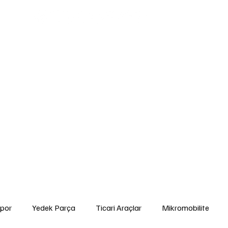
edek Parça
Ticari Araçlar
Mikromobilite
Tarım ve Zirai Araçlar
Ara
gorta ve Finansman
Elektrikli Araçlar
Yakıt ve Batarya Teknolojileri
İ
Yetkili Servis Hizmetleri
İkinci El
Otomobil
Sürdürülebilirlik
Spor
por
Yedek Parça
Ticari Araçlar
Mikromobilite