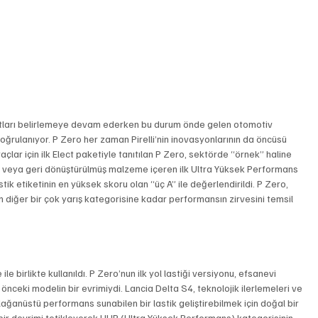
artları belirlemeye devam ederken bu durum önde gelen otomotiv 
 doğrulanıyor. P Zero her zaman Pirelli’nin inovasyonlarının da öncüsü 
 araçlar için ilk Elect paketiyle tanıtılan P Zero, sektörde “örnek” haline 
zlı veya geri dönüştürülmüş malzeme içeren ilk Ultra Yüksek Performans 
tik etiketinin en yüksek skoru olan “üç A” ile değerlendirildi. P Zero, 
 diğer bir çok yarış kategorisine kadar performansın zirvesini temsil 
e birlikte kullanıldı. P Zero’nun ilk yol lastiği versiyonu, efsanevi 
önceki modelin bir evrimiydi. Lancia Delta S4, teknolojik ilerlemeleri ve 
 olağanüstü performans sunabilen bir lastik geliştirebilmek için doğal bir 
bir devrimi tetikleyerek UHP (Ultra Yüksek Performans) kategorisinin 