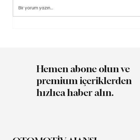
Bir yorum yazın...
Pirelli P Zero Ailesi
Araç Sa
Goodwood'da Yeni
Basıncı
Performans Otomobillerine
Tüketim
Güç Veriyor
Hemen abone olun ve
premium içeriklerden
hızlıca haber alın.