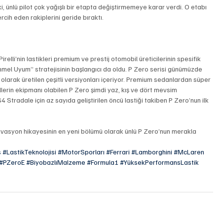
i, ünlü pilot çok yağışlı bir etapta değiştirmemeye karar verdi. O etabı 
rcih eden rakiplerini geride bıraktı.
lli’nin lastikleri premium ve prestij otomobil üreticilerinin spesifik 
mel Uyum” stratejisinin başlangıcı da oldu. P Zero serisi günümüzde 
şi’ olarak üretilen çeşitli versiyonları içeriyor. Premium sedanlardan süper 
lerin ekipmanı olabilen P Zero şimdi yaz, kış ve dört mevsim 
 Stradale için az sayıda geliştirilen öncü lastiği takiben P Zero’nun ilk 
novasyon hikayesinin en yeni bölümü olarak ünlü P Zero’nun merakla 
s
#LastikTeknolojisi
#MotorSporları
#Ferrari
#Lamborghini
#McLaren
#PZeroE
#BiyobazlıMalzeme
#Formula1
#YüksekPerformansLastik