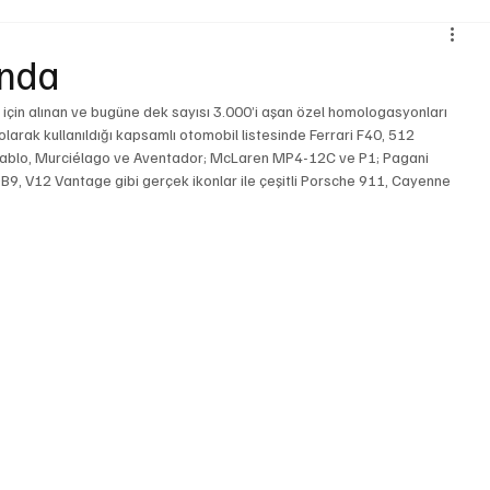
Çevre ve Sürdürülebilirlik
Kiralama ve Paylaşım Hizmetleri
ında
leri için alınan ve bugüne dek sayısı 3.000’i aşan özel homologasyonları 
ojistik
Motosiklet
Ulaştırma
Otobüs
Lastik
 olarak kullanıldığı kapsamlı otomobil listesinde Ferrari F40, 512 
iablo, Murciélago ve Aventador; McLaren MP4-12C ve P1; Pagani 
9, V12 Vantage gibi gerçek ikonlar ile çeşitli Porsche 911, Cayenne 