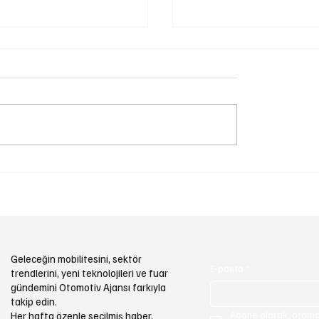
odwood Festival of
TAYSAD Tedarik Zinciri
e Hız ve Mirası
Konferansı Otomotiv
rdu
Sektörünün Gelecek
Stratejilerine Işık Tuttu
Geleceğin mobilitesini, sektör
E-posta
*
trendlerini, yeni teknolojileri ve fuar
gündemini Otomotiv Ajansı farkıyla
takip edin.
Abone olarak, otomot
Her hafta özenle seçilmiş haber,