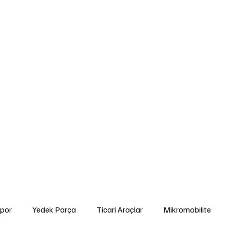
edek Parça
Ticari Araçlar
Mikromobilite
Tarım ve Zirai Araçlar
Ara
gorta ve Finansman
Elektrikli Araçlar
Yakıt ve Batarya Teknolojileri
İ
Yetkili Servis Hizmetleri
İkinci El
Otomobil
Sürdürülebilirlik
Spor
por
Yedek Parça
Ticari Araçlar
Mikromobilite