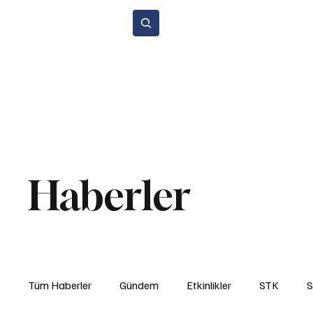
Abone Ol
Anasayfa
Gündem
Etkinlikler
STK
Araba Sporları
Y
Çevre ve Sürdürülebilirlik
Kiralama ve Paylaşım Hizmetleri
Si
Haberler
Tüm Haberler
Gündem
Etkinlikler
STK
S