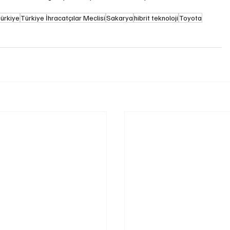
ürkiye
Türkiye İhracatçılar Meclisi
Sakarya
hibrit teknoloji
Toyota