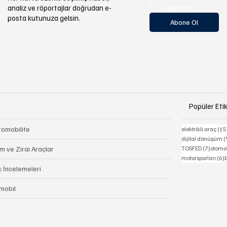
analiz ve röportajlar doğrudan e-
ediyorum.
*
posta kutunuza gelsin.
Abone Ol
Popüler Etik
romobilite
elektrikli araç
(15
dijital dönüşüm
(
7 yazı
m ve Zirai Araçlar
TOSFED
(7)
otomot
6
motorsporları
(6)
b
ç İncelemeleri
mobil