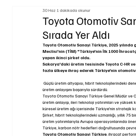
30 Haz
1 dakikada okunur
Yasal Düzenlemeler
Teknoloji ve İnovasyon
Toyota Otomotiv Sana
Sırada Yer Aldı
Yakıt ve Batarya Teknolojileri
İş Makinaları
L
Toyota Otomotiv Sanayi Türkiye, 2025 yılında ge
Meclisi'nin (TİM) "Türkiye'nin İlk 1000 İhracat
yapan ikinci şirket oldu.
Sürdürülebilirlik
Sakarya'daki üretim tesisinde Toyota C-HR ve C
fazla ülkeye ihraç ederek Türkiye'nin otomoti
 Güçlü üretim altyapısı, hibrit teknolojilerindeki deneyimi ve yüksek kalite standartlarıyla öne çıkan şirket, ihracat odaklı 
üretim anlayışını başarıyla sürdürdü.
Toyota Otomotiv Sanayi Türkiye Genel Müdür ve CEO'
üretim anlayışı, ileri teknoloji yatırımları ve yüksek
küresel üretim ağı içerisinde Türkiye'nin stratejik 
Şirket, hibrit teknolojilerindeki uzmanlığı, yıllık 75 
üretim yatırımlarıyla Avrupa operasyonlarında öne
Türkiye, karbon nötr hedefleri doğrultusunda çevre
Toyota Otomotiv Sanayi Türkiye
, ihracat perfor