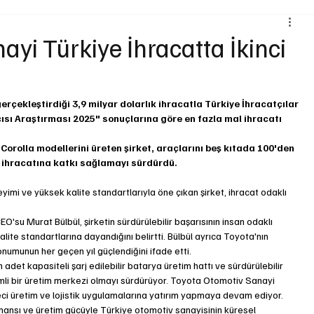
Çevre ve Sürdürülebilirlik
Kiralama ve Paylaşım Hizmetleri
yi Türkiye İhracatta İkinci
ojistik
Motosiklet
Ulaştırma
Otobüs
Lastik
rçekleştirdiği 3,9 milyar dolarlık ihracatla Türkiye İhracatçılar 
çısı Araştırması 2025" sonuçlarına göre en fazla mal ihracatı 
orolla modellerini üreten şirket, araçlarını beş kıtada 100'den 
v ihracatına katkı sağlamayı sürdürdü.
su Murat Bülbül, şirketin sürdürülebilir başarısının insan odaklı 
 kalite standartlarına dayandığını belirtti. Bülbül ayrıca Toyota'nın 
konumunun her geçen yıl güçlendiğini ifade etti.
bin adet kapasiteli şarj edilebilir batarya üretim hattı ve sürdürülebilir 
mli bir üretim merkezi olmayı sürdürüyor. Toyota Otomotiv Sanayi 
ci üretim ve lojistik uygulamalarına yatırım yapmaya devam ediyor.
mansı ve üretim gücüyle Türkiye otomotiv sanayisinin küresel 