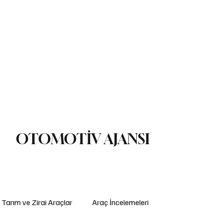
ç İncelemeleri
Yasal Düzenlemeler
Teknoloji ve İnovasyon
ş Makinaları
Lojistik
Motosiklet
Ulaştırma
Otobüs
Lastik
OTOMOTİV AJANSI
Tarım ve Zirai Araçlar
Araç İncelemeleri