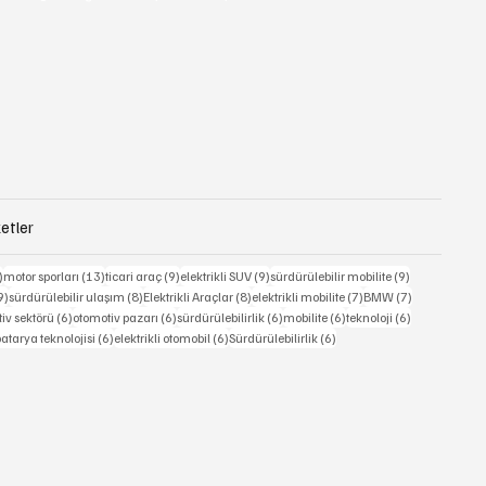
etler
15 yazı
13 yazı
9 yazı
9 yazı
9 yazı
)
motor sporları
(13)
ticari araç
(9)
elektrikli SUV
(9)
sürdürülebilir mobilite
(9)
9 yazı
8 yazı
8 yazı
7 yazı
7 yazı
9)
sürdürülebilir ulaşım
(8)
Elektrikli Araçlar
(8)
elektrikli mobilite
(7)
BMW
(7)
6 yazı
6 yazı
6 yazı
6 yazı
6 yazı
iv sektörü
(6)
otomotiv pazarı
(6)
sürdürülebilirlik
(6)
mobilite
(6)
teknoloji
(6)
 yazı
6 yazı
6 yazı
6 yazı
atarya teknolojisi
(6)
elektrikli otomobil
(6)
Sürdürülebilirlik
(6)