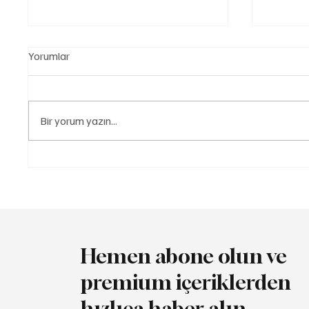
Yorumlar
Bir yorum yazın...
Türk Otomotiv Sektörü 41,5
Audi Go
Milyar Dolarlık İhracat
Speed’d
Rekoruna Ulaştı
Buluştu
Hemen abone olun ve
premium içeriklerden
hızlıca haber alın.