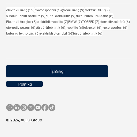
Popüler Etiketler
15 yazı
13 yazı
9 yazı
9 yazı
elektrikli araç
(15)
motor sporları
(13)
ticari araç
(9)
elektrikli SUV
(9)
9 yazı
9 yazı
8 yazı
sürdürülebilir mobilite
(9)
dijital dönüşüm
(9)
sürdürülebilir ulaşım
(8)
8 yazı
7 yazı
7 yazı
7 yazı
6 ya
Elektrikli Araçlar
(8)
elektrikli mobilite
(7)
BMW
(7)
TOSFED
(7)
otomotiv sektörü
(6)
6 yazı
6 yazı
6 yazı
6 yazı
6 yazı
otomotiv pazarı
(6)
sürdürülebilirlik
(6)
mobilite
(6)
teknoloji
(6)
motorsporları
(6)
6 yazı
6 yazı
6 yazı
batarya teknolojisi
(6)
elektrikli otomobil
(6)
Sürdürülebilirlik
(6)
İş Birliği
Politika
© 2024,
ALTU Group