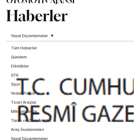
OTOMOTİV AJANSI
Haberler
Yasal Düzenlemeler
Tüm Haberler
Gündem
Etkinlikler
STK
Spor
Yedek Parça
Ticari Araçlar
Mikromobilite
Tarım ve Zirai Araçlar
Araç İncelemeleri
Yasal Düzenlemeler