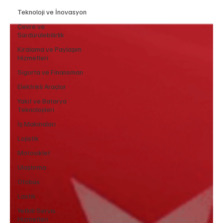
Teknoloji ve İnovasyon
Çevre ve
Sürdürülebilirlik
Kiralama ve Paylaşım
Hizmetleri
Sigorta ve Finansman
Elektrikli Araçlar
Yakıt ve Batarya
Teknolojileri
İş Makinaları
Lojistik
Motosiklet
Ulaştırma
Otobüs
Lastik
Yetkili Servis
Hizmetleri