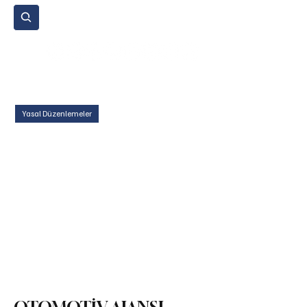
Abone Ol
Anasayfa
Gündem
Etkinlikler
STK
Araba Sporları
Yedek Parça
Ticari Araçlar
Mikromobilite
Tarım ve Zirai Araçlar
Araç İncelemeleri
Yasal Düzenlemeler
Teknoloji ve İnovasyon
Çevre ve Sürdürülebilirlik
Kiralama ve Paylaşım Hizmetleri
Sigorta ve Finansman
Elektrikli Araçlar
Yakıt ve Batarya Teknolojileri
İş Makinaları
Lojistik
Motosiklet
Ulaştırma
Otobüs
Lastik
Yetkili Servis Hizmetleri
İkinci El
Otomobil
Sürdürülebilirlik
Spor