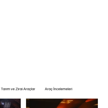
ç İncelemeleri
Yasal Düzenlemeler
Teknoloji ve İnovasyon
ş Makinaları
Lojistik
Motosiklet
Ulaştırma
Otobüs
Lastik
Tarım ve Zirai Araçlar
Araç İncelemeleri
Sigorta ve Finansman
Elektrikli Araçlar