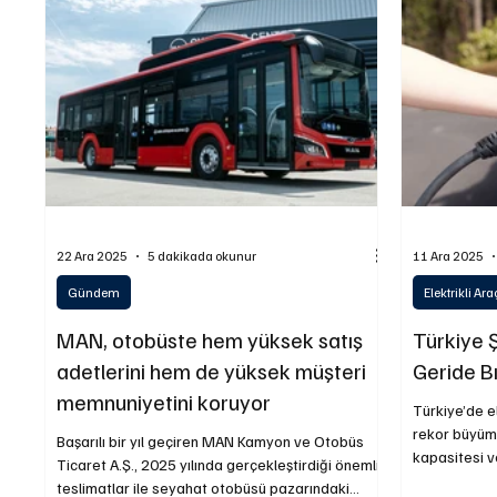
Yakıt ve Batarya Teknolojileri
İş Makinaları
L
Sürdürülebilirlik
22 Ara 2025
5 dakikada okunur
11 Ara 2025
Gündem
Elektrikli Ara
MAN, otobüste hem yüksek satış
Türkiye Ş
adetlerini hem de yüksek müşteri
Geride Bı
memnuniyetini koruyor
Türkiye’de e
rekor büyüme gösterirken, şarj altyap
Başarılı bir yıl geçiren MAN Kamyon ve Otobüs
kapasitesi ve tüke
Ticaret A.Ş., 2025 yılında gerçekleştirdiği önemli
en yüksek sev
teslimatlar ile seyahat otobüsü pazarındaki