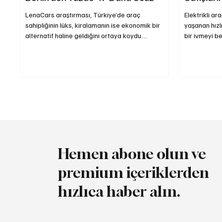
LenaCars araştırması, Türkiye’de araç
Elektrikli ar
sahipliğinin lüks, kiralamanın ise ekonomik bir
yaşanan hızl
alternatif haline geldiğini ortaya koydu.
bir ivmeyi be
Türkiye’de araç sahipliği maliyetleri, artan döviz
Düzenleme K
kuru ve vergi yükü nedeniyle son yılların en
Ağustos 2025
yüksek seviyesine ulaştı.
33.592 şarj 
14.308’i DC (
hizmet veriy
elektrikli a
önceki yıla 
Hemen abone olun ve
premium içeriklerden
hızlıca haber alın.