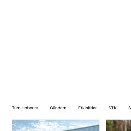
Abone Ol
Anasayfa
Gündem
Etkinlikler
STK
Araba Sporları
Y
Çevre ve Sürdürülebilirlik
Kiralama ve Paylaşım Hizmetleri
Si
Tüm Haberler
Gündem
Etkinlikler
STK
S
Yasal Düzenlemeler
Teknoloji ve İnovasyon