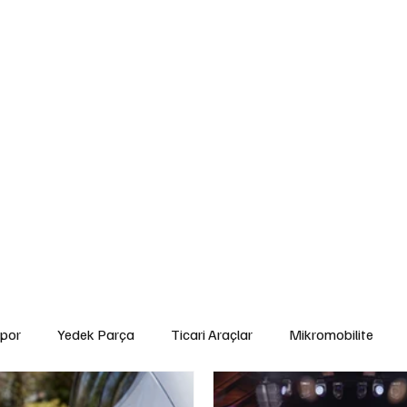
edek Parça
Ticari Araçlar
Mikromobilite
Tarım ve Zirai Araçlar
Ara
gorta ve Finansman
Elektrikli Araçlar
Yakıt ve Batarya Teknolojileri
İ
Yetkili Servis Hizmetleri
İkinci El
Otomobil
Sürdürülebilirlik
Spor
por
Yedek Parça
Ticari Araçlar
Mikromobilite
Çevre ve Sürdürülebilirlik
Kiralama ve Paylaşım Hizmetleri