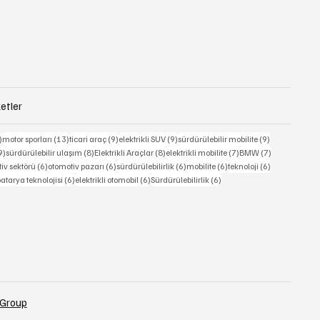
etler
15 yazı
13 yazı
9 yazı
9 yazı
9 yazı
)
motor sporları
(13)
ticari araç
(9)
elektrikli SUV
(9)
sürdürülebilir mobilite
(9)
9 yazı
8 yazı
8 yazı
7 yazı
7 yazı
9)
sürdürülebilir ulaşım
(8)
Elektrikli Araçlar
(8)
elektrikli mobilite
(7)
BMW
(7)
6 yazı
6 yazı
6 yazı
6 yazı
6 yazı
iv sektörü
(6)
otomotiv pazarı
(6)
sürdürülebilirlik
(6)
mobilite
(6)
teknoloji
(6)
 yazı
6 yazı
6 yazı
6 yazı
atarya teknolojisi
(6)
elektrikli otomobil
(6)
Sürdürülebilirlik
(6)
 Group