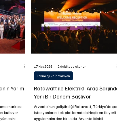
Yetkili Servis Hizmetleri
İkinci El
Otomobil
17 Kas 2025
2 dakikada okunur
Teknoloji ve İnovasyon
anın Yarım
Rotawatt ile Elektrikli Araç Şarjında
Yeni Bir Dönem Başlıyor
alama markası
Arvento’nun geliştirdiği Rotawatt, Türkiye’de şarj
ını kutluyor.
istasyonlarını tek platformda birleştiren ilk yerli
üyümesini
uygulamalardan biri oldu. Arvento Mobil
ne yön verdiği
Sistemler’in sürdürülebilir teknoloji vizyonuyla