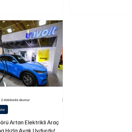
ektrikli araç sayısı 198 binden 334
yarım asırlık yolculuğunda hizmet 
memnuniyeti ve uluslararası başar
ktrik tüketimi yüzde 147
çekiyor.
i.
2 dakikada okunur
çlar
örü Artan Elektrikli Araç
ına Hızla Ayak Uydurdu!