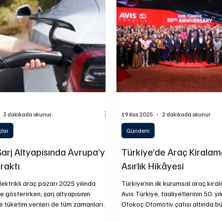
ojistik
Motosiklet
Ulaştırma
Otobüs
Lastik
3 dakikada okunur
19 Kas 2025
2 dakikada okunur
çlar
Gündem
arj Altyapısında Avrupa’yı
Türkiye’de Araç Kiralam
raktı
Asırlık Hikâyesi
lektrikli araç pazarı 2025 yılında
Türkiye’nin ilk kurumsal araç kir
ısının
Avis Türkiye, faaliyetlerinin 50. yıl
tim verileri de tüm zamanların
Otokoç Otomotiv çatısı altında b
iyelerine ulaştı. Ocak–Ekim 2025
sürdüren şirket, sektörün gelişimi