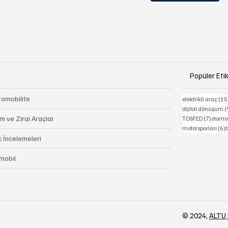
Popüler Etik
romobilite
elektrikli araç
(15
dijital dönüşüm
(
7 yazı
m ve Zirai Araçlar
TOSFED
(7)
otomot
6
motorsporları
(6)
b
ç İncelemeleri
mobil
© 2024,
ALTU