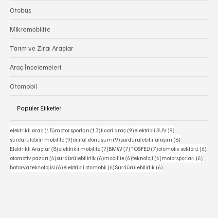
Kiralama ve Paylaşım Hizmetleri
Otobüs
Mikromobilite
Tarım ve Zirai Araçlar
Araç İncelemeleri
Otomobil
Popüler Etiketler
15 yazı
13 yazı
9 yazı
9 yazı
elektrikli araç
(15)
motor sporları
(13)
ticari araç
(9)
elektrikli SUV
(9)
9 yazı
9 yazı
8 yazı
sürdürülebilir mobilite
(9)
dijital dönüşüm
(9)
sürdürülebilir ulaşım
(8)
8 yazı
7 yazı
7 yazı
7 yazı
6 ya
Elektrikli Araçlar
(8)
elektrikli mobilite
(7)
BMW
(7)
TOSFED
(7)
otomotiv sektörü
(6)
6 yazı
6 yazı
6 yazı
6 yazı
6 yazı
otomotiv pazarı
(6)
sürdürülebilirlik
(6)
mobilite
(6)
teknoloji
(6)
motorsporları
(6)
6 yazı
6 yazı
6 yazı
batarya teknolojisi
(6)
elektrikli otomobil
(6)
Sürdürülebilirlik
(6)