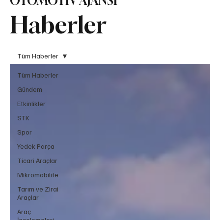
OTOMOTİV AJANSI
Haberler
Tüm Haberler
Tüm Haberler
Gündem
Etkinlikler
STK
Spor
Yedek Parça
Ticari Araçlar
Mikromobilite
Tarım ve Zirai
Araçlar
Araç
İncelemeleri