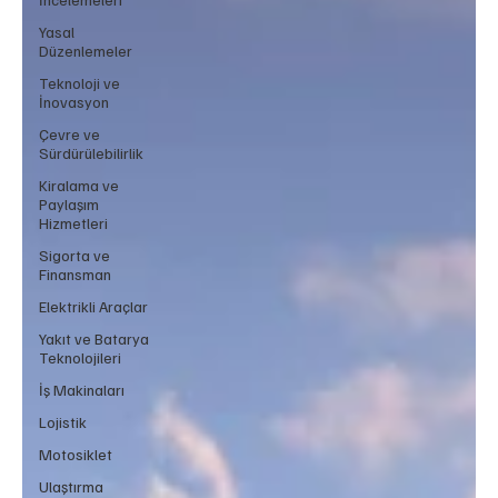
Yasal
Düzenlemeler
Teknoloji ve
İnovasyon
Çevre ve
Sürdürülebilirlik
Kiralama ve
Paylaşım
Hizmetleri
Sigorta ve
Finansman
Elektrikli Araçlar
Yakıt ve Batarya
Teknolojileri
İş Makinaları
Lojistik
Motosiklet
Ulaştırma