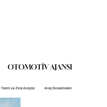
ç İncelemeleri
Yasal Düzenlemeler
Teknoloji ve İnovasyon
ş Makinaları
Lojistik
Motosiklet
Ulaştırma
Otobüs
Lastik
OTOMOTİV AJANSI
Tarım ve Zirai Araçlar
Araç İncelemeleri
Sigorta ve Finansman
Elektrikli Araçlar