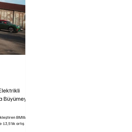
Yetkili Servis Hizmetleri
İkinci El
Otomobil
ktrikli
da Büyümeyi
ekleştiren BMW
 13,5’lik artış