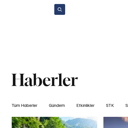
Abone Ol
Anasayfa
Gündem
Etkinlikler
STK
Araba Sporları
Y
Çevre ve Sürdürülebilirlik
Kiralama ve Paylaşım Hizmetleri
Si
Haberler
Tüm Haberler
Gündem
Etkinlikler
STK
S
Yasal Düzenlemeler
Teknoloji ve İnovasyon