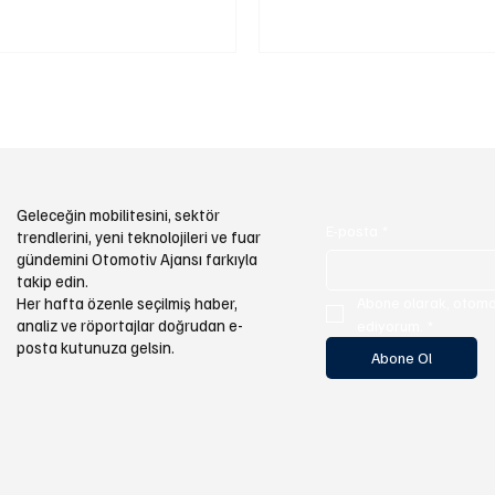
Geleceğin mobilitesini, sektör
E-posta
*
trendlerini, yeni teknolojileri ve fuar
gündemini Otomotiv Ajansı farkıyla
takip edin.
Abone olarak, otomot
Her hafta özenle seçilmiş haber,
analiz ve röportajlar doğrudan e-
ediyorum.
*
posta kutunuza gelsin.
Abone Ol