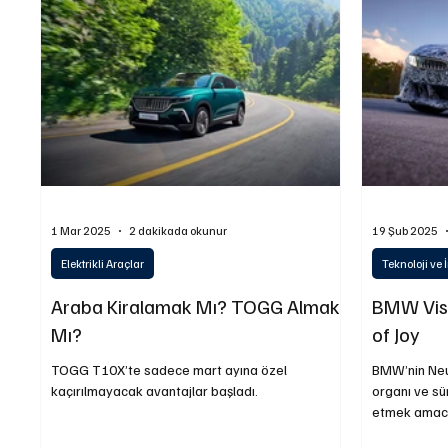
Yakıt ve Batarya Teknolojileri
İş Makinaları
L
Sürdürülebilirlik
1 Mar 2025
2 dakikada okunur
19 Şub 2025
Elektrikli Araçlar
Teknoloji ve
Araba Kiralamak Mı? TOGG Almak
BMW Visi
Mı?
of Joy
TOGG T10X’te sadece mart ayına özel
BMW’nin Neu
kaçırılmayacak avantajlar başladı.
organı ve sür
etmek amacıyl