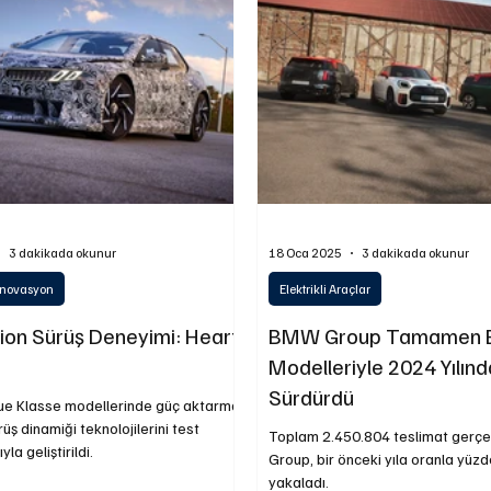
ojistik
Motosiklet
Ulaştırma
Otobüs
Lastik
3 dakikada okunur
18 Oca 2025
3 dakikada okunur
 İnovasyon
Elektrikli Araçlar
on Sürüş Deneyimi: Heart
BMW Group Tamamen Ele
Modelleriyle 2024 Yılın
Sürdürdü
e Klasse modellerinde güç aktarma
üş dinamiği teknolojilerini test
Toplam 2.450.804 teslimat gerç
a geliştirildi.
Group, bir önceki yıla oranla yüzde
yakaladı.