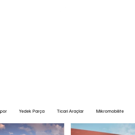
edek Parça
Ticari Araçlar
Mikromobilite
Tarım ve Zirai Araçlar
Ara
gorta ve Finansman
Elektrikli Araçlar
Yakıt ve Batarya Teknolojileri
İ
Yetkili Servis Hizmetleri
İkinci El
Otomobil
Sürdürülebilirlik
Spor
por
Yedek Parça
Ticari Araçlar
Mikromobilite
Çevre ve Sürdürülebilirlik
Kiralama ve Paylaşım Hizmetleri