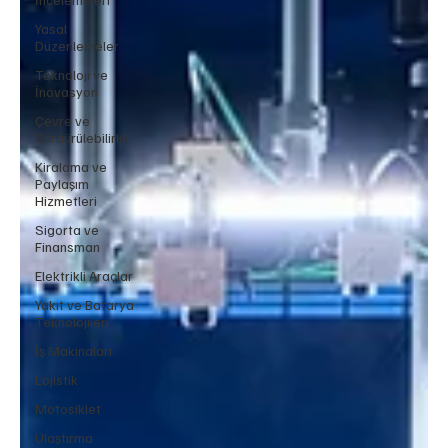
Yasal
Düzenlemeler
Teknoloji ve
İnovasyon
Çevre ve
Sürdürülebilirlik
Kiralama ve
Paylaşım
Hizmetleri
Sigorta ve
Finansman
Elektrikli Araçlar
Yakıt ve Batarya
Teknolojileri
İş Makinaları
Lojistik
Motosiklet
Ulaştırma