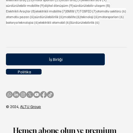
15 yazı
13 yazı
9 yazı
9 yazı
elektrikli araç
(15)
motor sporları
(13)
ticari araç
(9)
elektrikli SUV
(9)
9 yazı
9 yazı
8 yazı
sürdürülebilir mobilite
(9)
dijital dönüşüm
(9)
sürdürülebilir ulaşım
(8)
8 yazı
7 yazı
7 yazı
7 yazı
6 ya
Elektrikli Araçlar
(8)
elektrikli mobilite
(7)
BMW
(7)
TOSFED
(7)
otomotiv sektörü
(6)
6 yazı
6 yazı
6 yazı
6 yazı
6 yazı
otomotiv pazarı
(6)
sürdürülebilirlik
(6)
mobilite
(6)
teknoloji
(6)
motorsporları
(6)
6 yazı
6 yazı
6 yazı
batarya teknolojisi
(6)
elektrikli otomobil
(6)
Sürdürülebilirlik
(6)
İş Birliği
Politika
© 2024,
ALTU Group