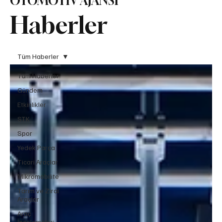
OTOMOTİV AJANSI
Haberler
Tüm Haberler
Tüm Haberler
Gündem
Etkinlikler
STK
Spor
Yedek Parça
Ticari Araçlar
Mikromobilite
Tarım ve Zirai
Araçlar
Araç
İncelemeleri