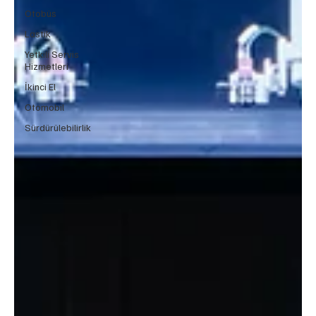
Otobüs
Lastik
Yetkili Servis
Hizmetleri
İkinci El
Otomobil
Sürdürülebilirlik