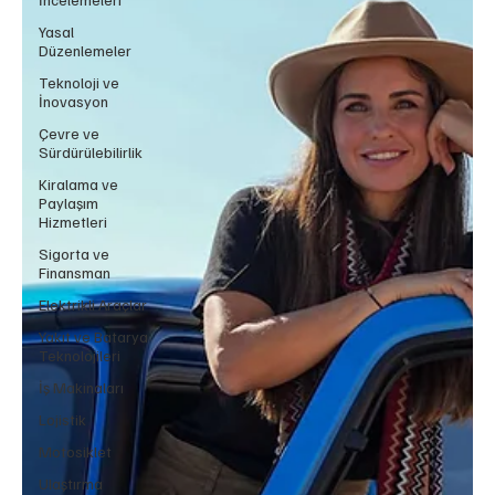
Yasal
Düzenlemeler
Teknoloji ve
İnovasyon
Çevre ve
Sürdürülebilirlik
Kiralama ve
Paylaşım
Hizmetleri
Sigorta ve
Finansman
Elektrikli Araçlar
Yakıt ve Batarya
Teknolojileri
İş Makinaları
Lojistik
Motosiklet
Ulaştırma