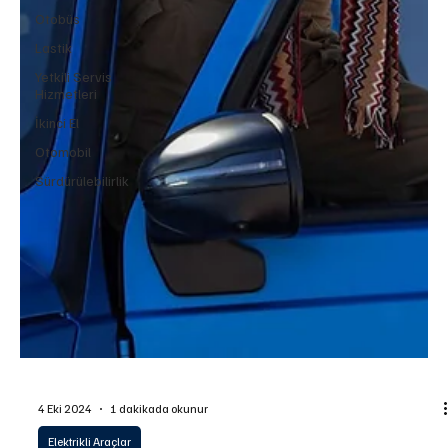
Otobüs
Lastik
Yetkili Servis
Hizmetleri
İkinci El
Otomobil
Sürdürülebilirlik
4 Eki 2024
1 dakikada okunur