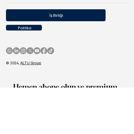
İş Birliği
Politika
© 2024,
ALTU Group
Hemen abone olun ve premium
içeriklerden hızlıca haber alın.
Geleceğin mobilitesini, sektör trendlerini, yeni teknolojileri ve
fuar gündemini Otomotiv Ajansı farkıyla takip edin.
Her hafta özenle seçilmiş haber, analiz ve röportajlar
doğrudan e-posta kutunuza gelsin.