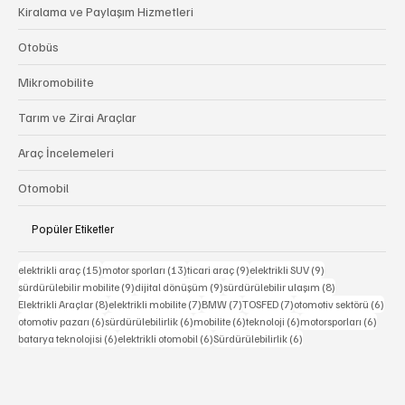
Lastik
Kiralama ve Paylaşım Hizmetleri
Otobüs
Mikromobilite
Tarım ve Zirai Araçlar
Araç İncelemeleri
Otomobil
Popüler Etiketler
15 yazı
13 yazı
9 yazı
9 yazı
elektrikli araç
(15)
motor sporları
(13)
ticari araç
(9)
elektrikli SUV
(9)
9 yazı
9 yazı
8 yazı
sürdürülebilir mobilite
(9)
dijital dönüşüm
(9)
sürdürülebilir ulaşım
(8)
8 yazı
7 yazı
7 yazı
7 yazı
6 ya
Elektrikli Araçlar
(8)
elektrikli mobilite
(7)
BMW
(7)
TOSFED
(7)
otomotiv sektörü
(6)
6 yazı
6 yazı
6 yazı
6 yazı
6 yazı
otomotiv pazarı
(6)
sürdürülebilirlik
(6)
mobilite
(6)
teknoloji
(6)
motorsporları
(6)
6 yazı
6 yazı
6 yazı
batarya teknolojisi
(6)
elektrikli otomobil
(6)
Sürdürülebilirlik
(6)