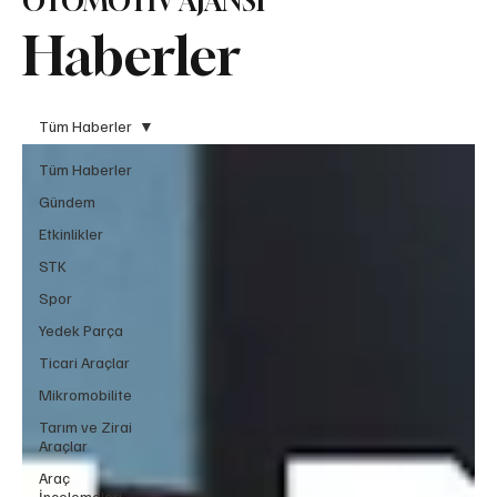
OTOMOTİV AJANSI
Haberler
Tüm Haberler
Tüm Haberler
Gündem
Etkinlikler
STK
Spor
Yedek Parça
Ticari Araçlar
Mikromobilite
Tarım ve Zirai
Araçlar
Araç
İncelemeleri