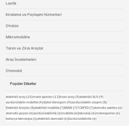
Yetkili Servis Hizmetleri
Lastik
Kiralama ve Paylaşım Hizmetleri
Otobüs
Mikromobilite
Tarım ve Zirai Araçlar
Araç İncelemeleri
Otomobil
Popüler Etiketler
15 yazı
13 yazı
9 yazı
9 yazı
elektrikli araç
(15)
motor sporları
(13)
ticari araç
(9)
elektrikli SUV
(9)
9 yazı
9 yazı
8 yazı
sürdürülebilir mobilite
(9)
dijital dönüşüm
(9)
sürdürülebilir ulaşım
(8)
8 yazı
7 yazı
7 yazı
7 yazı
6 ya
Elektrikli Araçlar
(8)
elektrikli mobilite
(7)
BMW
(7)
TOSFED
(7)
otomotiv sektörü
(6)
6 yazı
6 yazı
6 yazı
6 yazı
6 yazı
otomotiv pazarı
(6)
sürdürülebilirlik
(6)
mobilite
(6)
teknoloji
(6)
motorsporları
(6)
6 yazı
6 yazı
6 yazı
batarya teknolojisi
(6)
elektrikli otomobil
(6)
Sürdürülebilirlik
(6)