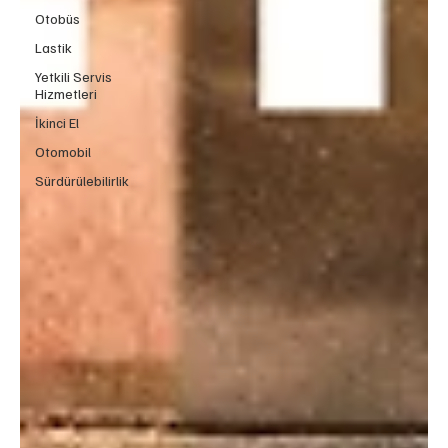
Otobüs
Lastik
Yetkili Servis
Hizmetleri
İkinci El
Otomobil
Sürdürülebilirlik