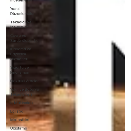
Yasal
Düzenlemeler
Teknoloji ve
İnovasyon
Çevre ve
Sürdürülebilirlik
Kiralama ve
Paylaşım
Hizmetleri
Sigorta ve
Finansman
Elektrikli Araçlar
Yakıt ve Batarya
Teknolojileri
İş Makinaları
Lojistik
Motosiklet
Ulaştırma