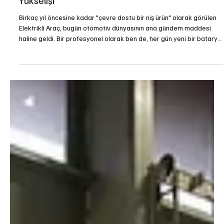
21 Oca
3 dakikada okunur
Elektrikli Araçlar
Otomotivde Yeni Çağ: Elektrikli Araçların
Yükselişi
Birkaç yıl öncesine kadar "çevre dostu bir niş ürün" olarak görülen
Elektrikli Araç, bugün otomotiv dünyasının ana gündem maddesi
haline geldi. Bir profesyonel olarak ben de, her gün yeni bir batarya
teknolojisi ya da şarj hızı rekoru haberiyle karşılaşıyorum. Peki, bu
dönüşümün arkasında ne yatıyor?