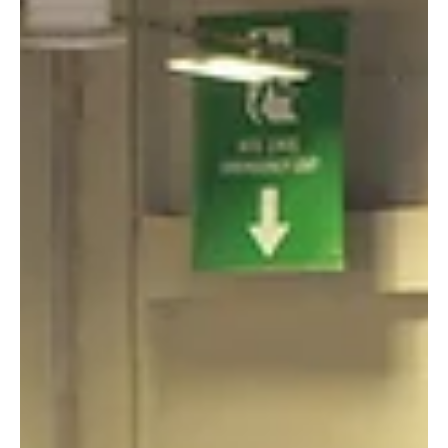
Hızla Ayak Uydurdu!
Elektrikli araç (EV) pazarında son iki yılda yaşanan hızlı büyüme, şarj
altyapısında da tarihi bir ivmeyi beraberinde getirdi. Enerji Piyasası
Düzenleme Kurumu (EPDK) verilerine göre, Ağustos 2025 itibarıyla
Türkiye’de toplam 33.592 şarj soketi aktif durumda. Bunların
14.308’i DC (hızlı), 19.284’ü AC (yavaş) tipte hizmet veriyor. Aynı
dönemde trafiğe kayıtlı elektrikli araç sayısı 310.668 adede
ulaşarak bir önceki yıla göre %100’ün üzerinde artış kaydetti.