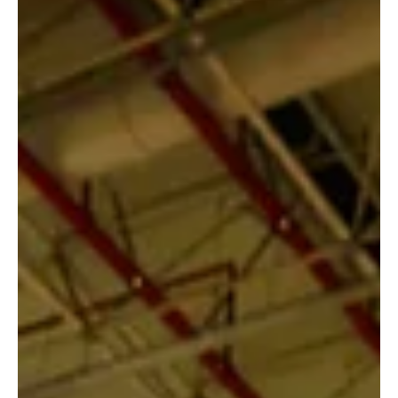
Etkinlikler
EV Charge Show 2025: Elektrikli Araç Şarj
Ekosisteminin Geleceğini Şekillendiriyor
Elektrikli araçlara geçiş, küresel ölçekte otomotiv endüstrisini
yeniden tanımlayan en büyük dönüşümlerden biri. Bu dönüşümün
merkezinde ise sürdürülebilir, erişilebilir ve akıllı şarj altyapısı yer
alıyor. Tam da bu ihtiyaçtan doğan EV Charge Show, 2025 yılında
dördüncü kez kapılarını açarak elektrikli araç şarj teknolojileri
ekosisteminin geleceğine yön vermeye hazırlanıyor.