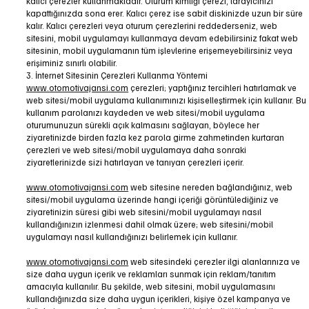
kalıcı çerezler kullanmaktadır. Oturum kimliği çerezi, tarayıcınızı
kapattığınızda sona erer. Kalıcı çerez ise sabit diskinizde uzun bir süre
kalır. Kalıcı çerezleri veya oturum çerezlerini reddederseniz, web
sitesini, mobil uygulamayı kullanmaya devam edebilirsiniz fakat web
sitesinin, mobil uygulamanın tüm işlevlerine erişemeyebilirsiniz veya
erişiminiz sınırlı olabilir.
3. İnternet Sitesinin Çerezleri Kullanma Yöntemi
www.otomotivajansi.com
çerezleri; yaptığınız tercihleri hatırlamak ve
web sitesi/mobil uygulama kullanımınızı kişiselleştirmek için kullanır. Bu
kullanım parolanızı kaydeden ve web sitesi/mobil uygulama
oturumunuzun sürekli açık kalmasını sağlayan, böylece her
ziyaretinizde birden fazla kez parola girme zahmetinden kurtaran
çerezleri ve web sitesi/mobil uygulamaya daha sonraki
ziyaretlerinizde sizi hatırlayan ve tanıyan çerezleri içerir.
www.otomotivajansi.com
web sitesine nereden bağlandığınız, web
sitesi/mobil uygulama üzerinde hangi içeriği görüntülediğiniz ve
ziyaretinizin süresi gibi web sitesini/mobil uygulamayı nasıl
kullandığınızın izlenmesi dahil olmak üzere; web sitesini/mobil
uygulamayı nasıl kullandığınızı belirlemek için kullanır.
www.otomotivajansi.com
web sitesindeki çerezler ilgi alanlarınıza ve
size daha uygun içerik ve reklamları sunmak için reklam/tanıtım
amacıyla kullanılır. Bu şekilde, web sitesini, mobil uygulamasını
kullandığınızda size daha uygun içerikleri, kişiye özel kampanya ve