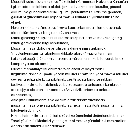
Mesafeli satış sözleşmesi ve Tüketicinin Korunması Hakkında Kanun’un
ilgili maddeleri tahtında akdettiğimiz sözleşmelerin koşullar, güncel
durumu ve güncellemeler ile ilgili müşterilerimiz ile iletişime geçmek,
gerekli bilgilendirmeleri yapabilmek ve üstlenilen yükümlülükleri ifa
etmek,
Elektronik (internet/mobil vs.) veya kağıt ortamında işleme dayanak
olacak tüm kayıt ve belgeleri düzenlemek,
Kamu güvenliğine ilişkin hususlarda talep halinde ve mevzuat gereği
kamu görevlilerine bilgi verebilmek,
Müşterilerimize daha iyi bir alışveriş deneyimini sağlamak,
“müşterilerimizin ilgi alanlarını dikkate alarak” müşterilerimizin
ilgilenebileceği ürünlerimiz hakkında müşterilerimize bilgi verebilmek,
kampanyaları aktarmak,
Müşteri memnuniyetini artırmak, web sitesi ve/veya mobil
uygulamalardan alışveriş yapan müşterilerimizi tanıyabilmek ve müşteri
çevresi analizinde kullanabilmek, çeşitli pazarlama ve reklam
faaliyetlerinde kullanabilmek ve bu kapsamda anlaşmalı kuruluşlar
aracılığıyla elektronik ortamda ve/veya fiziki ortamda anketler
düzenlemek,
Anlaşmalı kurumlarımız ve çözüm ortaklarımız tarafından
müşterilerimize öneri sunabilmek, hizmetlerimizle ilgili müşterilerimizi
bilgilendirebilmek,
Hizmetlerimiz ile ilgili müşteri şikâyet ve önerilerini değerlendirebilmek,
Yasal yükümlülüklerimizi yerine getirebilmek ve yürürlükteki mevzuattan
doğan haklarımızı kullanabilmek.