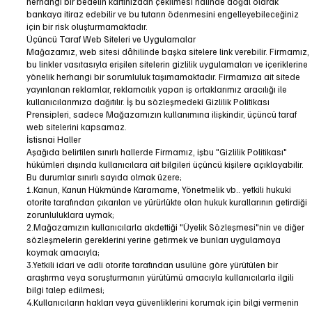
herhangi bir bedelin kartınızdan çekilmesi halinde doğal olarak
bankaya itiraz edebilir ve bu tutarın ödenmesini engelleyebileceğiniz
için bir risk oluşturmamaktadır.
Üçüncü Taraf Web Siteleri ve Uygulamalar
Mağazamız, web sitesi dâhilinde başka sitelere link verebilir. Firmamız,
bu linkler vasıtasıyla erişilen sitelerin gizlilik uygulamaları ve içeriklerine
yönelik herhangi bir sorumluluk taşımamaktadır. Firmamıza ait sitede
yayınlanan reklamlar, reklamcılık yapan iş ortaklarımız aracılığı ile
kullanıcılarımıza dağıtılır. İş bu sözleşmedeki Gizlilik Politikası
Prensipleri, sadece Mağazamızın kullanımına ilişkindir, üçüncü taraf
web sitelerini kapsamaz.
İstisnai Haller
Aşağıda belirtilen sınırlı hallerde Firmamız, işbu "Gizlilik Politikası"
hükümleri dışında kullanıcılara ait bilgileri üçüncü kişilere açıklayabilir.
Bu durumlar sınırlı sayıda olmak üzere;
1.Kanun, Kanun Hükmünde Kararname, Yönetmelik vb.. yetkili hukuki
otorite tarafından çıkarılan ve yürürlükte olan hukuk kurallarının getirdiği
zorunluluklara uymak;
2.Mağazamızın kullanıcılarla akdettiği "Üyelik Sözleşmesi"nin ve diğer
sözleşmelerin gereklerini yerine getirmek ve bunları uygulamaya
koymak amacıyla;
3.Yetkili idari ve adli otorite tarafından usulüne göre yürütülen bir
araştırma veya soruşturmanın yürütümü amacıyla kullanıcılarla ilgili
bilgi talep edilmesi;
4.Kullanıcıların hakları veya güvenliklerini korumak için bilgi vermenin