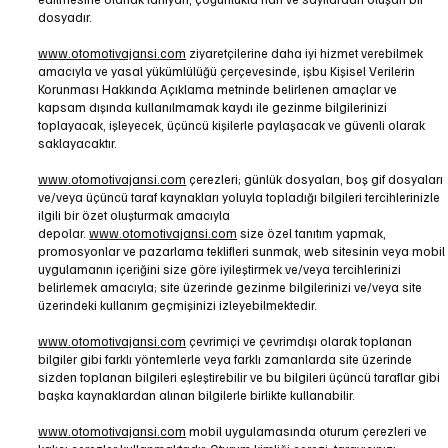
dosyadır.
www.otomotivajansi.com
ziyaretçilerine daha iyi hizmet verebilmek
amacıyla ve yasal yükümlülüğü çerçevesinde, işbu Kişisel Verilerin
Korunması Hakkında Açıklama metninde belirlenen amaçlar ve
kapsam dışında kullanılmamak kaydı ile gezinme bilgilerinizi
toplayacak, işleyecek, üçüncü kişilerle paylaşacak ve güvenli olarak
saklayacaktır.
www.otomotivajansi.com
çerezleri; günlük dosyaları, boş gif dosyaları
ve/veya üçüncü taraf kaynakları yoluyla topladığı bilgileri tercihlerinizle
ilgili bir özet oluşturmak amacıyla
depolar.
www.otomotivajansi.com
size özel tanıtım yapmak,
promosyonlar ve pazarlama teklifleri sunmak, web sitesinin veya mobil
uygulamanın içeriğini size göre iyileştirmek ve/veya tercihlerinizi
belirlemek amacıyla; site üzerinde gezinme bilgilerinizi ve/veya site
üzerindeki kullanım geçmişinizi izleyebilmektedir.
www.otomotivajansi.com
çevrimiçi ve çevrimdışı olarak toplanan
bilgiler gibi farklı yöntemlerle veya farklı zamanlarda site üzerinde
sizden toplanan bilgileri eşleştirebilir ve bu bilgileri üçüncü taraflar gibi
başka kaynaklardan alınan bilgilerle birlikte kullanabilir.
www.otomotivajansi.com
mobil uygulamasında oturum çerezleri ve