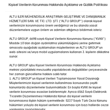
Kişisel Verilerin Korunması Hakkında Açıklama ve Gizlilik Politikası
ALTU İLERİ MÜHENDİSLİK ARAŞTIRMA GELİŞTİRME VE DANIŞMANLIK
HİZMETLERİ SAN. VE TİC. LTD. ŞTİ. (“ALTU GROUP”) olarak kişisel
verilerinizin korunmasına önem verdiğimizi ve bu alanda yasal
düzenlemelere uygun önlem ve adımları attığımızı bildirmek isteriz.
ALTU GROUP, 6698 sayılı Kişisel Verilerin Korunması Kanunu (“KVKK”)
Madde 10’dan doğan aydınlatma yükümlülüğünü yerine getirmek
amacıyla aşağıdaki açıklamaları müşterilerinin ve ALTU GROUP’un
web-sitesini ve/veya mobil uygulamalarını kullanan 3. kişilerin dikkatine
sunar.
ALTU GROUP işbu Kişisel Verilerin Korunması Hakkında Açıklama
metnini yürürlükteki mevzuatta yapılabilecek değişiklikler çerçevesinde
her zaman güncelleme hakkını saklı tutar.
1. ALTU GROUP’un Kişisel Verileri Toplamasının Yasal Dayanağı
Müşterilerimizin kişisel verilerinin kullanılması konusunda çeşitli
kanunlarda düzenlemeler bulunmaktadır. En başta KVKK ile kişisel
verilerin korunması esasları belirlenmiştir. Ayrıca 6563 Sayılı Elektronik
Ticaretin Düzenlenmesi Hakkında Kanun da kişisel verilerin
korunmasına ilişkin hüküm içermektedir. 5237 Sayılı Türk Ceza Kanunu
hükümleri yoluyla da kişisel verilerin korunması için bazı hallerde cezai
yaptırımlar öngörülmüştür.