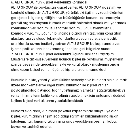
6. ALTU GROUP’un Kişisel Verilerinizi Koruması
ALTU GROUP ile paylaşılan kişisel veriler, ALTU GROUP gözetimi ve
kontrolü altındadır. ALTU GROUP, yürürlükteki ilgili mevzuat hükümleri
gereğince bilginin gizliliğinin ve bütünlüğünün korunması amacıyla
gerekli organizasyonu kurmak ve teknik önlemleri almak ve uyarlamak
konusunda veri sorumlusu sıfatıyla sorumluluğu üstlenmiştir. Bu
konudaki yükümlülüğünün bilincinde olarak veri gizliliğini konu alan
uluslararası ve ulusal teknik standartlara uygun surette periyodik
aralıklarda sızma testleri yaptıran ALTU GROUP bu kapsamda veri
işleme politikalarını her zaman güncellediğini bilginize sunar.
7. ALTU GROUP’un Kişisel Verilerinizi Üçüncü Kişilerle Paylaşımı
Müşterilere ait kişisel verilerin üçüncü kişiler ile paylaşımı, müşterilerin
izni çerçevesinde gerçekleşmekte ve kural olarak müşterinin onayı
olmaksızın kişisel verileri üçüncü kişilere aktarılmamaktadır.
Bununla birlikte, yasal yükümlülükler nedeniyle ve bunlarla sınırlı olmak
üzere mahkemeler ve diğer kamu kurumları ile kişisel veriler
paylaşılmaktadır. Ayrıca, taahhüt ettiğimiz hizmetleri sağlayabilmek ve
verilen hizmetlerin kalite kontrolünü yapabilmek için anlaşmalı üçüncü
kişilere kişisel veri aktarımı yapılabilmektedir.
Bunlara ek olarak, kurumsal paketler kapsamında siteye üye olan
kişiler, kurumlarının erişim sağladığı eğitimleri kullanımlarına ilişkin
bilgilerin, ilgili kuruma aktarımına onay verdiklerini peşinen kabul,
beyan ve taahhüt ederler.