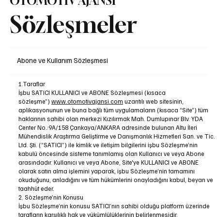
OTOMOTİV AJANSI
Sözleşmeler
Abone ve Kullanım Sözleşmesi
1.Taraflar
İşbu SATICI KULLANICI ve ABONE Sözleşmesi (kısaca
sözleşme”)
www.otomotivajansi.com
uzantılı web sitesinin,
aplikasyonunun ve buna bağlı tüm uygulamaların (kısaca “Site”) tüm
haklarının sahibi olan merkezi Kızılırmak Mah. Dumlupınar Blv. YDA
Center No.:9A/158 Çankaya/ANKARA adresinde bulunan Altu İleri
Mühendislik Araştırma Geliştirme ve Danışmanlık Hizmetleri San. ve Tic.
Ltd. Şti. (“SATICI”) ile kimlik ve iletişim bilgilerini işbu Sözleşme’nin
kabulü öncesinde sisteme tanımlamış olan Kullanıcı ve veya Abone
arasındadır. Kullanıcı ve veya Abone, Site'ye KULLANICI ve ABONE
olarak satın alma işlemini yaparak, işbu Sözleşme’nin tamamını
okuduğunu, anladığını ve tüm hükümlerini onayladığını kabul, beyan ve
taahhüt eder.
2. Sözleşme’nin Konusu
İşbu Sözleşme’nin konusu SATICI’nın sahibi olduğu platform üzerinde
tarafların karşılıklı hak ve yükümlülüklerinin belirlenmesidir.