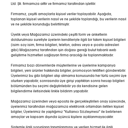
Ltd. Şti. firmamıza aittir ve firmamız tarafından işletilir.
Firmamız, çeşitli amaçlarla kişisel veriler toplayabilir. Aşağıda,
toplanan kişisel verilerin nasıl ve ne şekilde toplandığı, bu verilerin nasıl
ve ne şekilde korunduğu belirtilmiştir.
Üyelik veya Mağazamız üzerindeki çeşitli form ve anketlerin
doldurulması suretiyle üyelerin kendileriyle ilgili bir takım kişisel bilgileri
(isim-soy isim, firma bilgileri, telefon, adres veya e-posta adresleri
gibi) Mağazamız tarafından işin doğası gereği bulut tabanlı web
geliştirme hizmetleri sağlayan firma aracılığı ile toplanmaktadır.
Firmamız bazı dönemlerde müşterilerine ve üyelerine kampanya
bilgileri, yeni ürünler hakkında bilgiler, promosyon teklifleri gönderebilir.
Üyelerimiz bu gibi bilgileri alıp almama konusunda her türlü seçimi üye
olurken yapabilir, sonrasında üye girişi yaptıktan sonra hesap bilgileri
bölümünden bu seçimi değiştirilebilir ya da kendisine gelen
bilgilendirme iletisindeki linkle bildirim yapabilir.
Mağazamız üzerinden veya eposta ile gerçekleştirilen onay sürecinde,
üyelerimiz tarafından mağazamıza elektronik ortamdan iletilen kişisel
bilgiler, Üyelerimiz ile yaptığımız "Kullanıcı Sözleşmesi" ile belirlenen
amaçlar ve kapsam dışında üçüncü kişilere açıklanmayacaktır.
Sistemle ilgili sorunların tanımlanması ve verilen hizmet ile ilgili