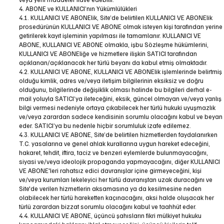
4. ABONE ve KULLANICI’nın Yükümlülükleri
4.1. KULLANICI VE ABONElik, Site’de belirtilen KULLANICI VE ABONElik
prosedürünün KULLANICI VE ABONE olmak isteyen kişi tarafından yerine
getirilerek kayıt işleminin yapılması ile tamamlanır. KULLANICI VE
ABONE, KULLANICI VE ABONE olmakla, işbu Sözleşme hükümlerini,
KULLANICI VE ABONEliğe ve hizmetlere ilişkin SATICI tarafından
açıklanan/açıklanacak her türlü beyanı da kabul etmiş olmaktadır.
4.2. KULLANICI VE ABONE, KULLANICI VE ABONElik işlemlerinde belirtmiş
olduğu kimlik, adres ve/veya iletişim bilgilerinin eksiksiz ve doğru
olduğunu, bilgilerinde değişiklik olması halinde bu bilgileri derhal e-
mail yoluyla SATICI’ya ileteceğini, eksik, güncel olmayan ve/veya yanlış
bilgi vermesi nedeniyle ortaya çıkabilecek her türlü hukuki uyuşmazlık
ve/veya zarardan sadece kendisinin sorumlu olacağını kabul ve beyan
eder. SATICI’ya bu nedenle hiçbir sorumluluk izafe edilemez.
4.3. KULLANICI VE ABONE, Site’de belirtilen hizmetlerden faydalanırken
T.C. yasalarına ve genel ahlak kurallarına uygun hareket edeceğini,
hakaret, tehdit, iftira, taciz ve benzeri eylemlerde bulunmayacağını,
siyasi ve/veya ideolojik propaganda yapmayacağını, diğer KULLANICI
VE ABONE'leri rahatsız edici davranışlar içine girmeyeceğini, kişi
ve/veya kurumları lekeleyici her türlü davranıştan uzak duracağını ve
Site'de verilen hizmetlerin aksamasına ya da kesilmesine neden
olabilecek her türlü hareketten kaçınacağını, aksi halde oluşacak her
türlü zarardan bizzat sorumlu olacağını kabul ve taahhüt eder.
4.4. KULLANICI VE ABONE, üçüncü şahısların fikri mülkiyet hukuku