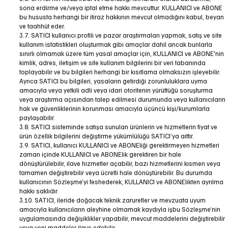
sona erdirme ve/veya iptal etme hakkı mevcuttur. KULLANICI ve ABONE
bu hususta herhangi bir itiraz hakkının mevcut olmadığını kabul, beyan
ve taahhüt eder.
3.7. SATICI kullanıcı profili ve pazar araştırmaları yapmak, satış ve site
kullanım istatistikleri oluşturmak gibi amaçlar dahil ancak bunlarla
sınırlı olmamak üzere tüm yasal amaçlar için, KULLANICI ve ABONE'nin
kimlik, adres, iletişim ve site kullanım bilgilerini bir veri tabanında
toplayabilir ve bu bilgileri herhangi bir kısıtlama olmaksızın işleyebilir.
Ayrıca SATICI bu bilgileri, yasaların getirdiği zorunluluklara uyma
amacıyla veya yetkili adli veya idari otoritenin yürüttüğü soruşturma
veya araştırma açısından talep edilmesi durumunda veya kullanıcıların
hak ve güvenliklerinin korunması amacıyla üçüncü kişi/kurumlarla
paylaşabilir.
3.8. SATICI sisteminde satışa sunulan ürünlerin ve hizmetlerin fiyat ve
ürün özellik bilgilerini değiştirme yükümlülüğü SATICI’ya aittir.
3.9. SATICI, kullanıcı KULLANICI ve ABONEliği gerektirmeyen hizmetleri
zaman içinde KULLANICI ve ABONElik gerektiren bir hale
dönüştürülebilir, ilave hizmetler açabilir, bazı hizmetlerini kısmen veya
tamamen değiştirebilir veya ücretli hale dönüştürebilir. Bu durumda
kullanıcının Sözleşme’yi feshederek, KULLANICI ve ABONElikten ayrılma
hakkı saklıdır.
3.10. SATICI, ileride doğacak teknik zaruretler ve mevzuata uyum
amacıyla kullanıcıların aleyhine olmamak kaydıyla işbu Sözleşme’nin
uygulamasında değişiklikler yapabilir, mevcut maddelerini değiştirebilir
veya yeni maddeler ilave edebilir.