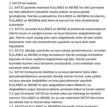
3. SATICI’nın Hakları
3.1. SATICI güvenlik nedeniyle KULLANICI ve ABONE'nin Site üzerindeki
her türlü aktivitesini izleyebilir, kayda alabilir ve/veya gerekli
gördüğünde, Site'den uzaklaştırma, KULLANICI ve ABONElik dondurma,
KULLANICI ve ABONElik iptal etme ve benzeri her türlü müdahalede
bulunabilir.
3.2. SATICI, önceden KULLANICI ve ABONE'ye bildirimde bulunmaksızın
Site'nin biçim ve içeriğini kısmen ve/veya tamamen değiştirebileceği
gibi, Site'nin yayın yaptığı alan adını değiştirebilir, farklı alt alan adları
kullanabilir, alan adı yönlendirmesi yapabilir ve/veya alan adını
kapatabilir.
3.3. SATICI, dilediği zamanda ve/veya sebep göstermeksizin, önceden
KULLANICI ve ABONE'ye bilgi vermeksizin Site'de sunduğu hizmetlerin
kapsam ve/veya çeşitlerini değiştirebileceği gibi, Site'de sunulan
hizmetleri kısmen veya tamamen dondurabilir, sona erdirebilir veya
tamamen iptal edebilir.
3.4. SATICI Sözleşme’de belirtilen iş ve/veya işlemlerin daha etkin
gerçekleştirilebilmesi açısından dilediği zaman hizmet, satış şartları
ve/veya işleyişte değişiklikler ve/veya güncellemeler yapabilir.
KULLANICI ve ABONE’ler işbu değişiklikleri kabul ettiklerini, bu
değişikliklere uygun davranacaklarını şimdiden kabul ve beyan ederler.
3.5. İşbu Sözleşme SATICI’nın hizmet satışı için herhangi bir taahhüt
içermez. KULLANICI ve ABONE, bu ve sair nedenlerle SATICI’dan hiçbir
ad altında hak ve alacak talep edemez.
3.6. SATICI’nın KULLANICI ve ABONEliği tek taraflı olarak durdurma,