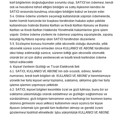
kart bilgilerinin doğruluğundan sorumlu olup, SATICI’nın ödemeyi, kendi
adı ve hesabına tahsil ettiğini bildiğini ve satış ilişkisinin kendisi ile
SATICI arasında kurulmuş olacağını bildiğini kabul ve beyan eder.
5.4. Online ödeme yöntemi seçeneği kullanılarak yapılan ödemelerde,
kartın hamili haricinde bir başkası tarafından hukuka aykırı şekilde
kullanılması halinde Banka Kartları ve Kredi Kartları Kanunu ve Banka
Kartları ve Kredi Kartları Hakkında Yönetmelik hükümlerine göre işlem
yapılır. Online ödeme yöntemi ile ödemesi yapılmış siparişlerde, sipariş
karşılığı fiş/fatura siparişi alan SATICI tarafından düzenlenir.
5.5. Sözleşme konusu hizmetin yıllık abonelik olduğu durumda, yıllık
abonelik süresi sona ermeden önce KULLANICI VE ABONE tarafından
aksi talep edilmediği sürece, sürenin bittiği gün abonelik otomatik
olarak bir yıl için daha yenilenecek ve kayıtlı kredi kartından ödeme
tahsil edilecektir.
6. Kişisel Verilerin Gizliliği ve Ticari Elektronik İleti
6.1. SATICI, KULLANICI VE ABONE’nin adı-soyadı, adresi, telefon
numarası, kredi kartı bilgileri vb. KULLANICI VE ABONE’yi tanımlamaya
yönelik her türlü kişisel veriyi toplama, saklama, aktarma gibi her türlü
işleme işlemini yapmaya yetkilidir.
6.2. SATICI, kişisel bilgileri kesinlikle özel ve gizli tutmayı, bunu bir sır
saklama yükümlülüğü olarak addetmeyi ve gizliliğin sağlanması ve
sürdürülmesi, gizli bilginin tamamının veya herhangi bir kısmının kamu
alanına girmesini veya yetkisiz kullanımını veya üçüncü bir kişiye
ifşasını önlemek için gerekli tüm tedbirleri almayı ve gerekli özeni
göstermeyi taahhüt etmektedir. İşbu yükümlülük KULLANICI VE ABONE