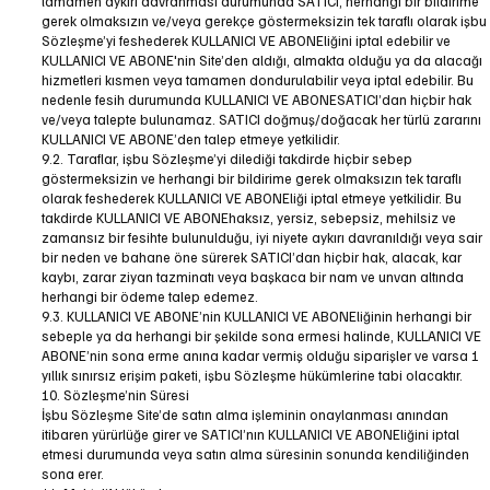
tamamen aykırı davranması durumunda SATICI, herhangi bir bildirime
gerek olmaksızın ve/veya gerekçe göstermeksizin tek taraflı olarak işbu
Sözleşme’yi feshederek KULLANICI VE ABONEliğini iptal edebilir ve
KULLANICI VE ABONE'nin Site’den aldığı, almakta olduğu ya da alacağı
hizmetleri kısmen veya tamamen dondurulabilir veya iptal edebilir. Bu
nedenle fesih durumunda KULLANICI VE ABONESATICI’dan hiçbir hak
ve/veya talepte bulunamaz. SATICI doğmuş/doğacak her türlü zararını
KULLANICI VE ABONE’den talep etmeye yetkilidir.
9.2. Taraflar, işbu Sözleşme’yi dilediği takdirde hiçbir sebep
göstermeksizin ve herhangi bir bildirime gerek olmaksızın tek taraflı
olarak feshederek KULLANICI VE ABONEliği iptal etmeye yetkilidir. Bu
takdirde KULLANICI VE ABONEhaksız, yersiz, sebepsiz, mehilsiz ve
zamansız bir fesihte bulunulduğu, iyi niyete aykırı davranıldığı veya sair
bir neden ve bahane öne sürerek SATICI’dan hiçbir hak, alacak, kar
kaybı, zarar ziyan tazminatı veya başkaca bir nam ve unvan altında
herhangi bir ödeme talep edemez.
9.3. KULLANICI VE ABONE’nin KULLANICI VE ABONEliğinin herhangi bir
sebeple ya da herhangi bir şekilde sona ermesi halinde, KULLANICI VE
ABONE’nin sona erme anına kadar vermiş olduğu siparişler ve varsa 1
yıllık sınırsız erişim paketi, işbu Sözleşme hükümlerine tabi olacaktır.
10. Sözleşme’nin Süresi
İşbu Sözleşme Site’de satın alma işleminin onaylanması anından
itibaren yürürlüğe girer ve SATICI’nın KULLANICI VE ABONEliğini iptal
etmesi durumunda veya satın alma süresinin sonunda kendiliğinden
sona erer.