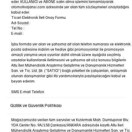
eder. KULLANICI ve ABONE satın alma işlemini tamamlayarak
otomotivajansi.com adresinde yer alan tüm sözleşmeleri onayladığını
kabul eder.
Ticari Elektronik İleti Onay Formu
Ad-Soyad :
Tel No :
E-mail :
İşbu formda yer alan ve şahsıma ait olan telefon numarası ve elektronik
posta adresine indirim ve hediye gibi promosyonlar ile promosyon
amaçlı yarışma veya oyunlar dahil olmak üzere aşağıda seçilmiş
vasıtalar kullanılarak iletilmesini ve şahsıma ait söz konusu bilgilerin
Altu İleri Mühendislik Araştırma Geliştirme ve Danışmanlık Hizmetleri
San. ve Tic. Ltd. Şti. (“SATICI”) bağlı şirketleri ile çalışanları, anlaşmalı
olunan danışmanlar gibi ifa yardımcılarıyla paylaşılacağını kabul ve
beyan ederim.
SMS E-mail Telefon
Gizlilik ve Güvenlik Politikası
Mağazamızda verilen tüm servisler ve Kızılırmak Mah. Dumlupınar Blv.
YDA Center No.:9A/158 Çankaya/ANKARA adresinde kayıtlı Altu İleri
Mühendislik Araştırma Geliştirme ve Danışmanlık Hizmetleri San. ve Tic.