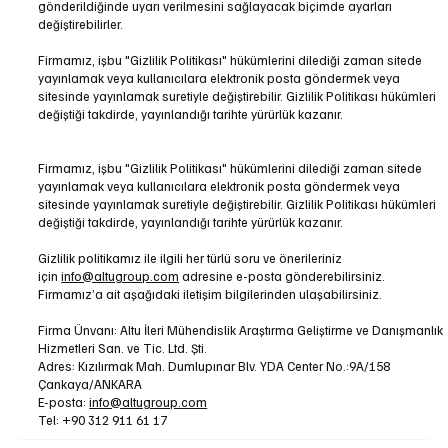
gönderildiğinde uyarı verilmesini sağlayacak biçimde ayarları
değiştirebilirler.
Firmamız, işbu "Gizlilik Politikası" hükümlerini dilediği zaman sitede
yayınlamak veya kullanıcılara elektronik posta göndermek veya
sitesinde yayınlamak suretiyle değiştirebilir. Gizlilik Politikası hükümleri
değiştiği takdirde, yayınlandığı tarihte yürürlük kazanır.
Firmamız, işbu "Gizlilik Politikası" hükümlerini dilediği zaman sitede
yayınlamak veya kullanıcılara elektronik posta göndermek veya
sitesinde yayınlamak suretiyle değiştirebilir. Gizlilik Politikası hükümleri
değiştiği takdirde, yayınlandığı tarihte yürürlük kazanır.
Gizlilik politikamız ile ilgili her türlü soru ve önerileriniz
için
info@altugroup.com
adresine e-posta gönderebilirsiniz.
Firmamız’a ait aşağıdaki iletişim bilgilerinden ulaşabilirsiniz.
Firma Ünvanı: Altu İleri Mühendislik Araştırma Geliştirme ve Danışmanlık
Hizmetleri San. ve Tic. Ltd. Şti.
Adres: Kızılırmak Mah. Dumlupınar Blv. YDA Center No.:9A/158
Çankaya/ANKARA
E-posta:
info@altugroup.com
Tel: +90 312 911 61 17