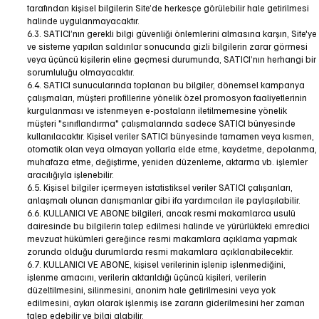
tarafından kişisel bilgilerin Site’de herkesçe görülebilir hale getirilmesi
halinde uygulanmayacaktır.
6.3. SATICI’nın gerekli bilgi güvenliği önlemlerini almasına karşın, Site'ye
ve sisteme yapılan saldırılar sonucunda gizli bilgilerin zarar görmesi
veya üçüncü kişilerin eline geçmesi durumunda, SATICI’nın herhangi bir
sorumluluğu olmayacaktır.
6.4. SATICI sunucularında toplanan bu bilgiler, dönemsel kampanya
çalışmaları, müşteri profillerine yönelik özel promosyon faaliyetlerinin
kurgulanması ve istenmeyen e-postaların iletilmemesine yönelik
müşteri "sınıflandırma" çalışmalarında sadece SATICI bünyesinde
kullanılacaktır. Kişisel veriler SATICI bünyesinde tamamen veya kısmen,
otomatik olan veya olmayan yollarla elde etme, kaydetme, depolanma,
muhafaza etme, değiştirme, yeniden düzenleme, aktarma vb. işlemler
aracılığıyla işlenebilir.
6.5. Kişisel bilgiler içermeyen istatistiksel veriler SATICI çalışanları,
anlaşmalı olunan danışmanlar gibi ifa yardımcıları ile paylaşılabilir.
6.6. KULLANICI VE ABONE bilgileri, ancak resmi makamlarca usulü
dairesinde bu bilgilerin talep edilmesi halinde ve yürürlükteki emredici
mevzuat hükümleri gereğince resmi makamlara açıklama yapmak
zorunda olduğu durumlarda resmi makamlara açıklanabilecektir.
6.7. KULLANICI VE ABONE, kişisel verilerinin işlenip işlenmediğini,
işlenme amacını, verilerin aktarıldığı üçüncü kişileri, verilerin
düzeltilmesini, silinmesini, anonim hale getirilmesini veya yok
edilmesini, aykırı olarak işlenmiş ise zararın giderilmesini her zaman
talep edebilir ve bilgi alabilir.