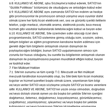
6.8. KULLANICI VE ABONE, işbu Sözleşme’yi kabul ederek, SATICI’nın
“Gizlilik Politikası” bölümünü de okuduğunu ve anladığını kabul eder.
6.9. KULLANICI VE ABONE aynı zamanda SATICI’nın indirim ve hediye
gibi promosyonlar ile promosyon amaçlı yarışma veya oyunlar dahil
olmak üzere her türlü ticari elektronik veri, ses ve görüntü içerikli iletilerin
telefon, çağrı merkezi, otomatik arama, elektronik posta, kısa mesaj
hizmeti gibi vasıtalar kullanılarak iletebileceğini kabul ve beyan eder.
6.10. KULLANICI VE ABONE, Site üzerinden satın alacağı özel ders
programlarında, SATICI sistemine girmiş olduğu isim, soyisim, adres,
iletişim bilgileri ve eğitim programının kendisine teslim edilmesi için
gerekli diğer tüm bilgilerin anlaşmalı olunan danışman ile
paylaşılacağını bildiğini, bunun SATICI uygulamasının amacı için
zorunlu bir husus olduğunu, bu suretle bu bilgilerinin anlaşmalı olunan
danışman ile paylaşılmasına peşinen muvafakat ettiğini kabul, beyan
ve taahhüt eder.
7. Fikri Mülkiyet Hakları
7.1. Site’nin sunumu ve tüm içeriği T.C. Mevzuatı ve fikri mülkiyet
mevzuatı tarafından korunmakta olup, bu Site’deki tüm ticari markalar,
logolar ve hizmet işaretleri başta olmak üzere, yayınlanan tüm bilgi
ve/veya veriler SATICI veya sözleşme yoluyla SATICI’ya lisans verenlere
aittir. KULLANICI VE ABONE, SATICI’nın yazılı onayı olmadan, doğrudan
ve/veya dolaylı olarak aynen ya da başka bir şekilde Site’nin içeriğini
dağıtamaz, iletemez, değiştiremez, kopyalayamaz, görüntüleyemez,
çoğaltamaz, yayınlayamaz, işleyemez ve/veya başka bir şekilde
kullanamaz ve/veya başkasının Site'nin Hizmetlerine erişmesine