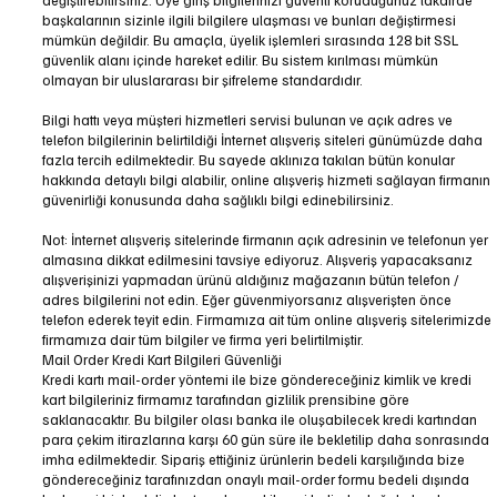
başkalarının sizinle ilgili bilgilere ulaşması ve bunları değiştirmesi
mümkün değildir. Bu amaçla, üyelik işlemleri sırasında 128 bit SSL
güvenlik alanı içinde hareket edilir. Bu sistem kırılması mümkün
olmayan bir uluslararası bir şifreleme standardıdır.
Bilgi hattı veya müşteri hizmetleri servisi bulunan ve açık adres ve
telefon bilgilerinin belirtildiği İnternet alışveriş siteleri günümüzde daha
fazla tercih edilmektedir. Bu sayede aklınıza takılan bütün konular
hakkında detaylı bilgi alabilir, online alışveriş hizmeti sağlayan firmanın
güvenirliği konusunda daha sağlıklı bilgi edinebilirsiniz.
Not: İnternet alışveriş sitelerinde firmanın açık adresinin ve telefonun yer
almasına dikkat edilmesini tavsiye ediyoruz. Alışveriş yapacaksanız
alışverişinizi yapmadan ürünü aldığınız mağazanın bütün telefon /
adres bilgilerini not edin. Eğer güvenmiyorsanız alışverişten önce
telefon ederek teyit edin. Firmamıza ait tüm online alışveriş sitelerimizde
firmamıza dair tüm bilgiler ve firma yeri belirtilmiştir.
Mail Order Kredi Kart Bilgileri Güvenliği
Kredi kartı mail-order yöntemi ile bize göndereceğiniz kimlik ve kredi
kart bilgileriniz firmamız tarafından gizlilik prensibine göre
saklanacaktır. Bu bilgiler olası banka ile oluşabilecek kredi kartından
para çekim itirazlarına karşı 60 gün süre ile bekletilip daha sonrasında
imha edilmektedir. Sipariş ettiğiniz ürünlerin bedeli karşılığında bize
göndereceğiniz tarafınızdan onaylı mail-order formu bedeli dışında