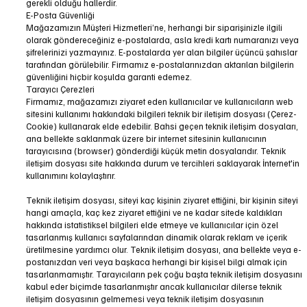
gerekli olduğu hallerdir.
E-Posta Güvenliği
Mağazamızın Müşteri Hizmetleri’ne, herhangi bir siparişinizle ilgili
olarak göndereceğiniz e-postalarda, asla kredi kartı numaranızı veya
şifrelerinizi yazmayınız. E-postalarda yer alan bilgiler üçüncü şahıslar
tarafından görülebilir. Firmamız e-postalarınızdan aktarılan bilgilerin
güvenliğini hiçbir koşulda garanti edemez.
Tarayıcı Çerezleri
Firmamız, mağazamızı ziyaret eden kullanıcılar ve kullanıcıların web
sitesini kullanımı hakkındaki bilgileri teknik bir iletişim dosyası (Çerez-
Cookie) kullanarak elde edebilir. Bahsi geçen teknik iletişim dosyaları,
ana bellekte saklanmak üzere bir internet sitesinin kullanıcının
tarayıcısına (browser) gönderdiği küçük metin dosyalarıdır. Teknik
iletişim dosyası site hakkında durum ve tercihleri saklayarak İnternet'in
kullanımını kolaylaştırır.
Teknik iletişim dosyası, siteyi kaç kişinin ziyaret ettiğini, bir kişinin siteyi
hangi amaçla, kaç kez ziyaret ettiğini ve ne kadar sitede kaldıkları
hakkında istatistiksel bilgileri elde etmeye ve kullanıcılar için özel
tasarlanmış kullanıcı sayfalarından dinamik olarak reklam ve içerik
üretilmesine yardımcı olur. Teknik iletişim dosyası, ana bellekte veya e-
postanızdan veri veya başkaca herhangi bir kişisel bilgi almak için
tasarlanmamıştır. Tarayıcıların pek çoğu başta teknik iletişim dosyasını
kabul eder biçimde tasarlanmıştır ancak kullanıcılar dilerse teknik
iletişim dosyasının gelmemesi veya teknik iletişim dosyasının