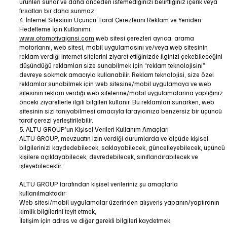
ürünleri sunar ve daha önceden istemediğinizi belirttiğiniz içerik veya
fırsatları bir daha sunmaz.
4. İnternet Sitesinin Üçüncü Taraf Çerezlerini Reklam ve Yeniden
Hedefleme İçin Kullanımı
www.otomotivajansi.com
web sitesi çerezleri ayrıca; arama
motorlarını, web sitesi, mobil uygulamasını ve/veya web sitesinin
reklam verdiği internet sitelerini ziyaret ettiğinizde ilginizi çekebileceğini
düşündüğü reklamları size sunabilmek için “reklam teknolojisini”
devreye sokmak amacıyla kullanabilir. Reklam teknolojisi, size özel
reklamlar sunabilmek için web sitesine/mobil uygulamaya ve web
sitesinin reklam verdiği web sitelerine/mobil uygulamalarına yaptığınız
önceki ziyaretlerle ilgili bilgileri kullanır. Bu reklamları sunarken, web
sitesinin sizi tanıyabilmesi amacıyla tarayıcınıza benzersiz bir üçüncü
taraf çerezi yerleştirilebilir.
5. ALTU GROUP’un Kişisel Verileri Kullanım Amaçları
ALTU GROUP, mevzuatın izin verdiği durumlarda ve ölçüde kişisel
bilgilerinizi kaydedebilecek, saklayabilecek, güncelleyebilecek, üçüncü
kişilere açıklayabilecek, devredebilecek, sınıflandırabilecek ve
işleyebilecektir.
ALTU GROUP tarafından kişisel verileriniz şu amaçlarla
kullanılmaktadır:
Web sitesi/mobil uygulamalar üzerinden alışveriş yapanın/yaptıranın
kimlik bilgilerini teyit etmek,
İletişim için adres ve diğer gerekli bilgileri kaydetmek,