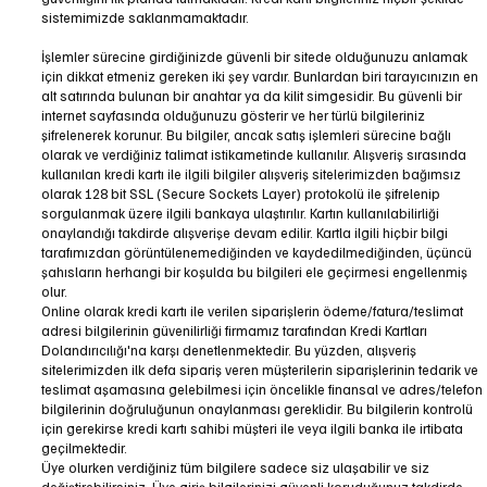
sistemimizde saklanmamaktadır.
İşlemler sürecine girdiğinizde güvenli bir sitede olduğunuzu anlamak
için dikkat etmeniz gereken iki şey vardır. Bunlardan biri tarayıcınızın en
alt satırında bulunan bir anahtar ya da kilit simgesidir. Bu güvenli bir
internet sayfasında olduğunuzu gösterir ve her türlü bilgileriniz
şifrelenerek korunur. Bu bilgiler, ancak satış işlemleri sürecine bağlı
olarak ve verdiğiniz talimat istikametinde kullanılır. Alışveriş sırasında
kullanılan kredi kartı ile ilgili bilgiler alışveriş sitelerimizden bağımsız
olarak 128 bit SSL (Secure Sockets Layer) protokolü ile şifrelenip
sorgulanmak üzere ilgili bankaya ulaştırılır. Kartın kullanılabilirliği
onaylandığı takdirde alışverişe devam edilir. Kartla ilgili hiçbir bilgi
tarafımızdan görüntülenemediğinden ve kaydedilmediğinden, üçüncü
şahısların herhangi bir koşulda bu bilgileri ele geçirmesi engellenmiş
olur.
Online olarak kredi kartı ile verilen siparişlerin ödeme/fatura/teslimat
adresi bilgilerinin güvenilirliği firmamız tarafından Kredi Kartları
Dolandırıcılığı'na karşı denetlenmektedir. Bu yüzden, alışveriş
sitelerimizden ilk defa sipariş veren müşterilerin siparişlerinin tedarik ve
teslimat aşamasına gelebilmesi için öncelikle finansal ve adres/telefon
bilgilerinin doğruluğunun onaylanması gereklidir. Bu bilgilerin kontrolü
için gerekirse kredi kartı sahibi müşteri ile veya ilgili banka ile irtibata
geçilmektedir.
Üye olurken verdiğiniz tüm bilgilere sadece siz ulaşabilir ve siz
değiştirebilirsiniz. Üye giriş bilgilerinizi güvenli koruduğunuz takdirde