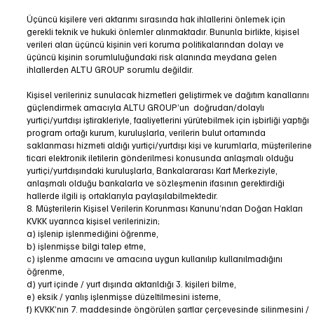
Üçüncü kişilere veri aktarımı sırasında hak ihlallerini önlemek için
gerekli teknik ve hukuki önlemler alınmaktadır. Bununla birlikte, kişisel
verileri alan üçüncü kişinin veri koruma politikalarından dolayı ve
üçüncü kişinin sorumluluğundaki risk alanında meydana gelen
ihlallerden ALTU GROUP sorumlu değildir.
Kişisel verileriniz sunulacak hizmetleri geliştirmek ve dağıtım kanallarını
güçlendirmek amacıyla ALTU GROUP’un doğrudan/dolaylı
yurtiçi/yurtdışı iştirakleriyle, faaliyetlerini yürütebilmek için işbirliği yaptığı
program ortağı kurum, kuruluşlarla, verilerin bulut ortamında
saklanması hizmeti aldığı yurtiçi/yurtdışı kişi ve kurumlarla, müşterilerine
ticari elektronik iletilerin gönderilmesi konusunda anlaşmalı olduğu
yurtiçi/yurtdışındaki kuruluşlarla, Bankalararası Kart Merkeziyle,
anlaşmalı olduğu bankalarla ve sözleşmenin ifasının gerektirdiği
hallerde ilgili iş ortaklarıyla paylaşılabilmektedir.
8. Müşterilerin Kişisel Verilerin Korunması Kanunu’ndan Doğan Hakları
KVKK uyarınca kişisel verilerinizin;
a) işlenip işlenmediğini öğrenme,
b) işlenmişse bilgi talep etme,
c) işlenme amacını ve amacına uygun kullanılıp kullanılmadığını
öğrenme,
d) yurt içinde / yurt dışında aktarıldığı 3. kişileri bilme,
e) eksik / yanlış işlenmişse düzeltilmesini isteme,
f) KVKK’nın 7. maddesinde öngörülen şartlar çerçevesinde silinmesini /