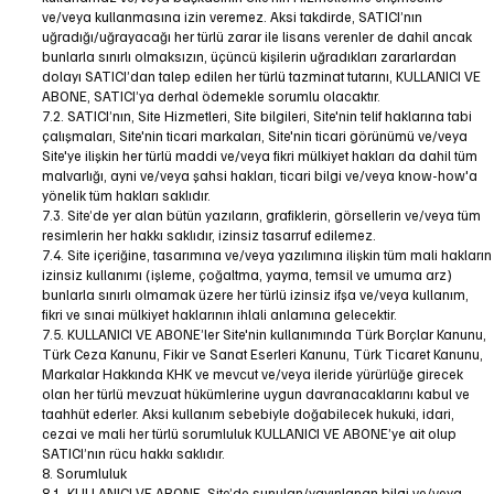
ve/veya kullanmasına izin veremez. Aksi takdirde, SATICI’nın
uğradığı/uğrayacağı her türlü zarar ile lisans verenler de dahil ancak
bunlarla sınırlı olmaksızın, üçüncü kişilerin uğradıkları zararlardan
dolayı SATICI’dan talep edilen her türlü tazminat tutarını, KULLANICI VE
ABONE, SATICI’ya derhal ödemekle sorumlu olacaktır.
7.2. SATICI’nın, Site Hizmetleri, Site bilgileri, Site'nin telif haklarına tabi
çalışmaları, Site'nin ticari markaları, Site'nin ticari görünümü ve/veya
Site'ye ilişkin her türlü maddi ve/veya fikri mülkiyet hakları da dahil tüm
malvarlığı, ayni ve/veya şahsi hakları, ticari bilgi ve/veya know-how'a
yönelik tüm hakları saklıdır.
7.3. Site’de yer alan bütün yazıların, grafiklerin, görsellerin ve/veya tüm
resimlerin her hakkı saklıdır, izinsiz tasarruf edilemez.
7.4. Site içeriğine, tasarımına ve/veya yazılımına ilişkin tüm mali hakların
izinsiz kullanımı (işleme, çoğaltma, yayma, temsil ve umuma arz)
bunlarla sınırlı olmamak üzere her türlü izinsiz ifşa ve/veya kullanım,
fikri ve sınai mülkiyet haklarının ihlali anlamına gelecektir.
7.5. KULLANICI VE ABONE’ler Site'nin kullanımında Türk Borçlar Kanunu,
Türk Ceza Kanunu, Fikir ve Sanat Eserleri Kanunu, Türk Ticaret Kanunu,
Markalar Hakkında KHK ve mevcut ve/veya ileride yürürlüğe girecek
olan her türlü mevzuat hükümlerine uygun davranacaklarını kabul ve
taahhüt ederler. Aksi kullanım sebebiyle doğabilecek hukuki, idari,
cezai ve mali her türlü sorumluluk KULLANICI VE ABONE’ye ait olup
SATICI’nın rücu hakkı saklıdır.
8. Sorumluluk
8.1. KULLANICI VE ABONE, Site’de sunulan/yayınlanan bilgi ve/veya