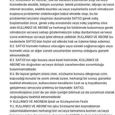
hizmetlerde eksiklik, iletişim sorunları, teknik problemler, altyapı ve/veya
internet arızaları, elektrik kesintisi ve/veya sayılanlarla sınırlı olmaksızın
başkaca problemler olabileceğini kabul etmekte olup, bu tür
problemler/arızalar oluşması durumunda SATICI gerek satış
başlamadan önce, gerek satış esnasında veya satış yapılmış olsa
dahi KULLANICI VE ABONE’ye herhangi bir bildirimde bulunmaya gerek
olmaksızın ve/veya sebep göstermeksizin satışı durdurmaya ve/veya
sona erdirmeye ve/veya iptal etmeye yetkilidir. KULLANICI VE ABONE bu
nedenlerle SATICI’dan hiçbir ad altında hak ve ödeme talep edemez.
8.2. SATICI hizmetin hatasız olacağını veya sürekli sağlanacağını veya
hizmetin virüs ve diğer zararlı unsurlardan arınmış olduğunu garanti
etmemektedir.
8.3. SATICI’nın ağır kusuru veya kastı haricinde, KULLANICI VE
ABONE’nin doğrudan ve/veya dolaylı zararlarından sorumluluğu
bulunmamaktadır.
8.4. Bir kişisel gelişim ürünü olan, sözleşme konusu altugroup.com,
kapsadığı konular ile sınırlı olmak üzere, herhangi bir sonuç garantisi
taahhüt etmeksizin, kullanıcıların kendilerini özel ve iş hayatlarında
geliştirmesi amacıyla üretilmiş bir kaynaktır. SATICI,
otomotivajansi.com’de yer alan içeriğin bilimsel ya da yorumsal olarak
doğruluğunu taahhüt etmemektedir.
9. KULLANICI VE ABONElik İptali ve Sözleşme’nin Feshi
9.1. KULLANICI VE ABONE'nin işbu Sözleşme’den kaynaklanan
yükümlülüklerinden herhangi biri ve/veya tamamına kısmen ve/veya