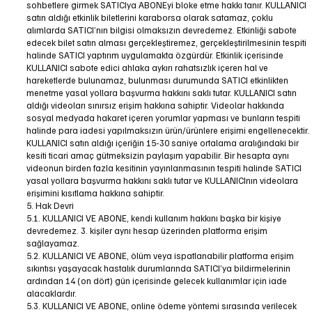
sohbetlere girmek SATICIya ABONEyi bloke etme hakkı tanır. KULLANICI
satın aldığı etkinlik biletlerini karaborsa olarak satamaz, çoklu
alımlarda SATICI’nın bilgisi olmaksızın devredemez. Etkinliği sabote
edecek bilet satın alması gerçekleştiremez, gerçekleştirilmesinin tespiti
halinde SATICI yaptırım uygulamakta özgürdür. Etkinlik içerisinde
KULLANICI sabote edici ahlaka aykırı rahatsızlık içeren hal ve
hareketlerde bulunamaz, bulunması durumunda SATICI etkinlikten
menetme yasal yollara başvurma hakkını saklı tutar. KULLANICI satın
aldığı videoları sınırsız erişim hakkına sahiptir. Videolar hakkında
sosyal medyada hakaret içeren yorumlar yapması ve bunların tespiti
halinde para iadesi yapılmaksızın ürün/ürünlere erişimi engellenecektir.
KULLANICI satın aldığı içeriğin 15-30 saniye ortalama aralığındaki bir
kesiti ticari amaç gütmeksizin paylaşım yapabilir. Bir hesapta aynı
videonun birden fazla kesitinin yayınlanmasının tespiti halinde SATICI
yasal yollara başvurma hakkını saklı tutar ve KULLANICInın videolara
erişimini kısıtlama hakkına sahiptir.
5. Hak Devri
5.1. KULLANICI VE ABONE, kendi kullanım hakkını başka bir kişiye
devredemez. 3. kişiler aynı hesap üzerinden platforma erişim
sağlayamaz.
5.2. KULLANICI VE ABONE, ölüm veya ispatlanabilir platforma erişim
sıkıntısı yaşayacak hastalık durumlarında SATICI’ya bildirmelerinin
ardından 14 (on dört) gün içerisinde gelecek kullanımlar için iade
alacaklardır.
5.3. KULLANICI VE ABONE, online ödeme yöntemi sırasında verilecek