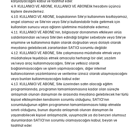
karşılayacağını kabul ve taahhüt eder.
4.9. KULLANICI VE ABONE, KULLANICI VE ABONElik hesabını üçüncü
kişilere devredemez.
4.10. KULLANICI VE ABONE, başkalarının Site’yi kullanımını kısıtlayamaz,
engel olamaz ve Site’nin veya Site’yi kullanılabilir hale getirmek için
kullanılan sunucu veya ağların işletimine müdahale edemez.
4.11. KULLANICI VE ABONE’nin, bilgisayar donanımını etkileyen virüs
saldırılarından ve/veya Site’den edindiği bilgiler sebebiyle veya Site’ye
erişimine ve kullanımına ilişkin olarak doğrudan veya dolaylı olarak
meydana gelebilecek zararlardan SATICI sorumlu değildir.
4.12. KULLANICI VE ABONE, Site çalışmasına müdahale etmek veya
müdahaleye teşebbüs etmek amacıyla herhangi bir alet, yazılım
ve/veya araç kullanmayacağını, Site’ye yetkisiz olarak
bağlanmayacağını ve işlem yapmayacağını, diğer internet
kullanıcılarının yazılımlarına ve verilerine izinsiz olarak ulaşmayacağını
veya bunları kullanmayacağını kabul eder.
4.13. KULLANICI VE ABONE, Site üzerinden satın alacağı eğitim
programlarında, programın tamamlanmasına kadar olan süreçte
anlaşmalı olunan danışman ile arasında meydana gelebilecek her türlü
kişisel etkileşimden kendisinin sorumlu olduğunu, SATICI’nın
sorumluluğunun eğitim programının tamamlanmasını takip etmekle
sınırlı olduğunu, bunun dışında anlaşmalı olunan danışman ile
yaşanabilecek kişisel anlaşmazlık, uyuşmazlık ya da benzeri olumsuz
durumlardan SATICI’nın sorumlu olamayacağını kabul, beyan ve
taahhüt eder.