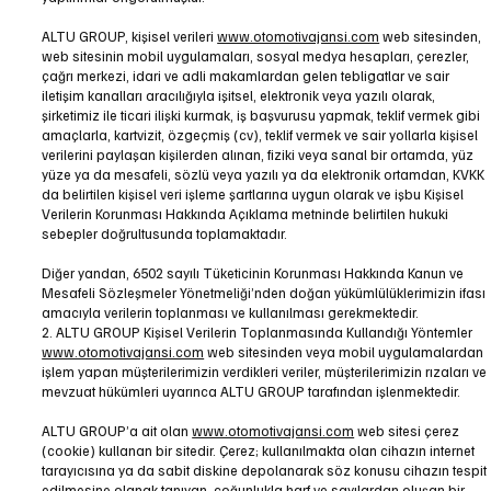
ALTU GROUP, kişisel verileri
www.otomotivajansi.com
web sitesinden,
web sitesinin mobil uygulamaları, sosyal medya hesapları, çerezler,
çağrı merkezi, idari ve adli makamlardan gelen tebligatlar ve sair
iletişim kanalları aracılığıyla işitsel, elektronik veya yazılı olarak,
şirketimiz ile ticari ilişki kurmak, iş başvurusu yapmak, teklif vermek gibi
amaçlarla, kartvizit, özgeçmiş (cv), teklif vermek ve sair yollarla kişisel
verilerini paylaşan kişilerden alınan, fiziki veya sanal bir ortamda, yüz
yüze ya da mesafeli, sözlü veya yazılı ya da elektronik ortamdan, KVKK
da belirtilen kişisel veri işleme şartlarına uygun olarak ve işbu Kişisel
Verilerin Korunması Hakkında Açıklama metninde belirtilen hukuki
sebepler doğrultusunda toplamaktadır.
Diğer yandan, 6502 sayılı Tüketicinin Korunması Hakkında Kanun ve
Mesafeli Sözleşmeler Yönetmeliği’nden doğan yükümlülüklerimizin ifası
amacıyla verilerin toplanması ve kullanılması gerekmektedir.
2. ALTU GROUP Kişisel Verilerin Toplanmasında Kullandığı Yöntemler
www.otomotivajansi.com
web sitesinden veya mobil uygulamalardan
işlem yapan müşterilerimizin verdikleri veriler, müşterilerimizin rızaları ve
mevzuat hükümleri uyarınca ALTU GROUP tarafından işlenmektedir.
ALTU GROUP’a ait olan
www.otomotivajansi.com
web sitesi çerez
(cookie) kullanan bir sitedir. Çerez; kullanılmakta olan cihazın internet
tarayıcısına ya da sabit diskine depolanarak söz konusu cihazın tespit
edilmesine olanak tanıyan, çoğunlukla harf ve sayılardan oluşan bir