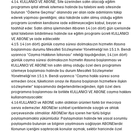
4.14. KULLANICI VE ABONE, Site üzerinden satın alacağı eğitim
programını iptal etmek istemesi halinde bu talebini web sitesinde
bulunan “Ödeme Geçmişi” alanında yer alan iade adımlarını takip
ederek yapması gerektiğini, aksi takdirde satın almış olduğu eğitim
programı ücretinin kendisine iade edilmeyeceğini kabul, beyan ve
taahhüt eder. Satın alma işleminden itibaren 14 (on dört) gün içerisinde
iptal talebinin bildirilmesi halinde ise eğitim programı ücreti KULLANICI
VE ABONE’ye iade edilecektir.
4.15. 14 (on dört) günlük cayma süresi dolmaksızın hizmetin ifasına
başlanması durumu Mesafeli Sözleşmeler Yönetmeliği’nin 15.1.h. Bendi
uyarınca “Cayma Hakkının İstisnası” niteliği taşıdığından, 14 (on dört)
günlük cayma süresi dolmaksızın hizmetin ifasına başlanması ve
KULLANICI VE ABONE’nin satın almış olduğu özel ders programını
izlemeye başlaması halinde bu durum Mesafeli Sözleşmeler
Yönetmeliği’nin 15.1.h. Bendi uyarınca “Cayma hakkı süresi sona
ermeden önce, tüketicinin onayı ile ifasına başlanan hizmetlere ilişkin
sözleşmeler” kapsamında değerlendirileceğinden, ilgili özel ders
programına başlanması ile birlikte KULLANICI VE ABONE cayma hakkını
kullanamayacaktır.
4.16 KULLANICI ve ABONE satın aldıkları ürünleri farklı bir mecraya
servis edemezler. ABONEler sohbet içeriklerinde saygılı ve ahlak
çerçevesinde olmalılar. ABONEler ifşa içeren her türlü bilgiyi
paylaşmamakla yükümlüdür. Paylaşmaları halinde tek yasal sorumlu
paylaşımda bulunan ve bilginin yayılmasını sağlayan ABONElerdir.
Konunun içeriğini saptıracak konular açmak, sektör haricinde özel