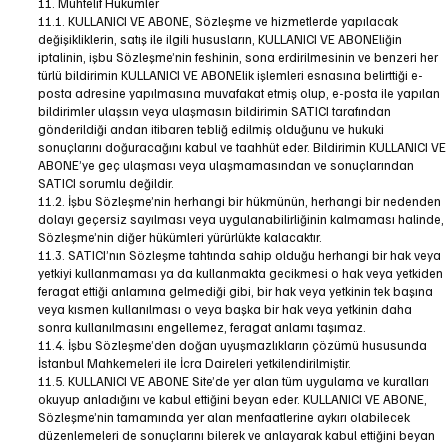
11. Muhtelif Hükümler
11.1. KULLANICI VE ABONE, Sözleşme ve hizmetlerde yapılacak
değişikliklerin, satış ile ilgili hususların, KULLANICI VE ABONEliğin
iptalinin, işbu Sözleşme’nin feshinin, sona erdirilmesinin ve benzeri her
türlü bildirimin KULLANICI VE ABONElik işlemleri esnasına belirttiği e-
posta adresine yapılmasına muvafakat etmiş olup, e-posta ile yapılan
bildirimler ulaşsın veya ulaşmasın bildirimin SATICI tarafından
gönderildiği andan itibaren tebliğ edilmiş olduğunu ve hukuki
sonuçlarını doğuracağını kabul ve taahhüt eder. Bildirimin KULLANICI VE
ABONE’ye geç ulaşması veya ulaşmamasından ve sonuçlarından
SATICI sorumlu değildir.
11.2. İşbu Sözleşme’nin herhangi bir hükmünün, herhangi bir nedenden
dolayı geçersiz sayılması veya uygulanabilirliğinin kalmaması halinde,
Sözleşme’nin diğer hükümleri yürürlükte kalacaktır.
11.3. SATICI’nın Sözleşme tahtında sahip olduğu herhangi bir hak veya
yetkiyi kullanmaması ya da kullanmakta gecikmesi o hak veya yetkiden
feragat ettiği anlamına gelmediği gibi, bir hak veya yetkinin tek başına
veya kısmen kullanılması o veya başka bir hak veya yetkinin daha
sonra kullanılmasını engellemez, feragat anlamı taşımaz.
11.4. İşbu Sözleşme’den doğan uyuşmazlıkların çözümü hususunda
İstanbul Mahkemeleri ile İcra Daireleri yetkilendirilmiştir.
11.5. KULLANICI VE ABONE Site’de yer alan tüm uygulama ve kuralları
okuyup anladığını ve kabul ettiğini beyan eder. KULLANICI VE ABONE,
Sözleşme’nin tamamında yer alan menfaatlerine aykırı olabilecek
düzenlemeleri de sonuçlarını bilerek ve anlayarak kabul ettiğini beyan