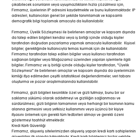
çıkabilecek sorunların veya uyuşmazlıkların hızla çözülmesi için,
Firmamız, üyelerinin IP adresini kaydetmekte ve bunu kullanmaktadır. IP
adresleri, kullanıcıları genel bir şekilde tanımlamak ve kapsamlı
demografik bilgi toplamak amacıyla da kullanılabilir.
Firmamız, Üyelik Sözleşmesi ile belirlenen amaçlar ve kapsam dışında
da talep edilen bilgileri kendisi veya iş birliği içinde olduğu kişiler
tarafından doğrudan pazarlama yapmak amacıyla kullanabilir. Kişisel
bilgiler, gerektiğinde kullanıcıyla temas kurmak için de kullanılabilir.
Firmamız tarafından talep edilen bilgiler veya kullanıcı tarafından
sağlanan bilgiler veya Mağazamız üzerinden yapılan işlemlerle ilgili
bilgiler; Firmamız ve iş birliği içinde olduğu kişiler tarafından, "Üyelik
Sözleşmesi" ile belirlenen amaçlar ve kapsam dışında da üyelerimizin
kimliği ifşa edilmeden çeşitli istatistiksel değerlendirmeler, veri tabanı
oluşturma ve pazar araştırmalarında kullanılabilir.
Firmamız, gizli bilgileri kesinlikle özel ve gizli tutmayı, bunu bir sır
saklama yükümü olarak addetmeyi ve gizliliğin sağlanması ve
sürdürülmesi, gizli bilginin tamamının veya herhangi bir kısmının kamu
alanına girmesini veya yetkisiz kullanımını veya üçüncü bir kişiye
ifşasını önlemek için gerekli tüm tedbirleri almayı ve gerekli özeni
göstermeyi taahhüt etmektedir.
Kredi Kartı Güvenliği
Firmamız, alışveriş sitelerimizden alışveriş yapan kredi kartı sahiplerinin
güvenliğini ilk planda tutmaktadır. Kredi kartı bilgileriniz hiçbir şekilde