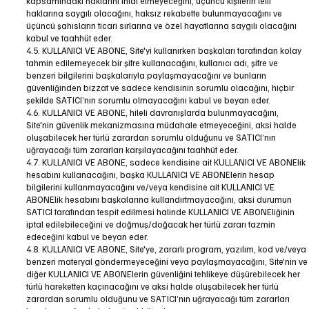
kapsamındaki haklarını ihlal etmeyeceğini, üçüncü kişilerin telif
haklarına saygılı olacağını, haksız rekabette bulunmayacağını ve
üçüncü şahısların ticari sırlarına ve özel hayatlarına saygılı olacağını
kabul ve taahhüt eder.
4.5. KULLANICI VE ABONE, Site'yi kullanırken başkaları tarafından kolay
tahmin edilemeyecek bir şifre kullanacağını, kullanıcı adı, şifre ve
benzeri bilgilerini başkalarıyla paylaşmayacağını ve bunların
güvenliğinden bizzat ve sadece kendisinin sorumlu olacağını, hiçbir
şekilde SATICI’nın sorumlu olmayacağını kabul ve beyan eder.
4.6. KULLANICI VE ABONE, hileli davranışlarda bulunmayacağını,
Site'nin güvenlik mekanizmasına müdahale etmeyeceğini, aksi halde
oluşabilecek her türlü zarardan sorumlu olduğunu ve SATICI’nın
uğrayacağı tüm zararları karşılayacağını taahhüt eder.
4.7. KULLANICI VE ABONE, sadece kendisine ait KULLANICI VE ABONElik
hesabını kullanacağını, başka KULLANICI VE ABONElerin hesap
bilgilerini kullanmayacağını ve/veya kendisine ait KULLANICI VE
ABONElik hesabını başkalarına kullandırtmayacağını, aksi durumun
SATICI tarafından tespit edilmesi halinde KULLANICI VE ABONEliğinin
iptal edilebileceğini ve doğmuş/doğacak her türlü zararı tazmin
edeceğini kabul ve beyan eder.
4.8. KULLANICI VE ABONE, Site'ye, zararlı program, yazılım, kod ve/veya
benzeri materyal göndermeyeceğini veya paylaşmayacağını, Site'nin ve
diğer KULLANICI VE ABONElerin güvenliğini tehlikeye düşürebilecek her
türlü hareketten kaçınacağını ve aksi halde oluşabilecek her türlü
zarardan sorumlu olduğunu ve SATICI’nın uğrayacağı tüm zararları