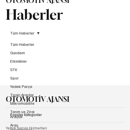
OTOMOTİV AJANSI
Haberler
Tüm Haberler
Tüm Haberler
Gündem
Etkinlikler
STK
Spor
Yedek Parça
Ticari Araçlar
OTOMOTİV AJANSI
Mikromobilite
Tarım ve Zirai
Popüler Kategoriler
Araçlar
Araç
Yetkili Servis Hizmetleri
İncelemeleri