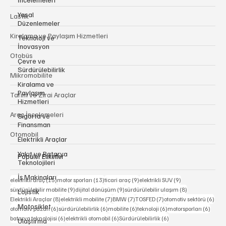
Yasal
Lastik
Düzenlemeler
Kiralama ve Paylaşım Hizmetleri
Teknoloji ve
İnovasyon
Otobüs
Çevre ve
Sürdürülebilirlik
Mikromobilite
Kiralama ve
Paylaşım
Tarım ve Zirai Araçlar
Hizmetleri
Araç İncelemeleri
Sigorta ve
Finansman
Otomobil
Elektrikli Araçlar
Yakıt ve Batarya
Popüler Etiketler
Teknolojileri
İş Makinaları
15 yazı
13 yazı
9 yazı
9 yazı
elektrikli araç
(15)
motor sporları
(13)
ticari araç
(9)
elektrikli SUV
(9)
9 yazı
9 yazı
8 yazı
sürdürülebilir mobilite
(9)
dijital dönüşüm
(9)
sürdürülebilir ulaşım
(8)
Lojistik
8 yazı
7 yazı
7 yazı
7 yazı
6 ya
Elektrikli Araçlar
(8)
elektrikli mobilite
(7)
BMW
(7)
TOSFED
(7)
otomotiv sektörü
(6)
Motosiklet
6 yazı
6 yazı
6 yazı
6 yazı
6 yazı
otomotiv pazarı
(6)
sürdürülebilirlik
(6)
mobilite
(6)
teknoloji
(6)
motorsporları
(6)
6 yazı
6 yazı
6 yazı
batarya teknolojisi
(6)
elektrikli otomobil
(6)
Sürdürülebilirlik
(6)
Ulaştırma