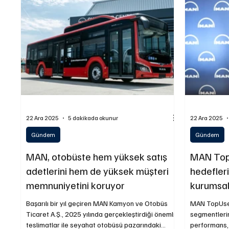
Yakıt ve Batarya Teknolojileri
İş Makinaları
L
Sürdürülebilirlik
22 Ara 2025
5 dakikada okunur
22 Ara 2025
Gündem
Gündem
MAN, otobüste hem yüksek satış
MAN Top
adetlerini hem de yüksek müşteri
hedefleri
memnuniyetini koruyor
kurumsal
Başarılı bir yıl geçiren MAN Kamyon ve Otobüs
MAN TopUsed
Ticaret A.Ş., 2025 yılında gerçekleştirdiği önemli
segmentleri
teslimatlar ile seyahat otobüsü pazarındaki
performans,