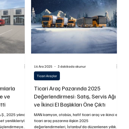
Yetkili Servis Hizmetleri
İkinci El
Otomobil
16 Ara 2025
3 dakikada okunur
Ticari Araçlar
ımlarla
Ticari Araç Pazarında 2025
ye ve
Değerlendirmesi: Satış, Servis Ağı
tti
ve İkinci El Başlıkları Öne Çıktı
Ş., 2025 yılında
MAN kamyon, otobüs, hafif ticari araç ve ikinci el
et yenilikleriyle
ticari araç pazarına ilişkin 2025
 güçlendirmeye
değerlendirmeleri, İstanbul’da düzenlenen yıllık