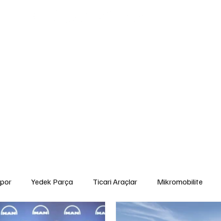
edek Parça
Ticari Araçlar
Mikromobilite
Tarım ve Zirai Araçlar
Ara
gorta ve Finansman
Elektrikli Araçlar
Yakıt ve Batarya Teknolojileri
İ
Yetkili Servis Hizmetleri
İkinci El
Otomobil
Sürdürülebilirlik
Spor
por
Yedek Parça
Ticari Araçlar
Mikromobilite
Çevre ve Sürdürülebilirlik
Kiralama ve Paylaşım Hizmetleri