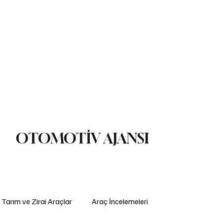
ç İncelemeleri
Yasal Düzenlemeler
Teknoloji ve İnovasyon
ş Makinaları
Lojistik
Motosiklet
Ulaştırma
Otobüs
Lastik
OTOMOTİV AJANSI
Tarım ve Zirai Araçlar
Araç İncelemeleri