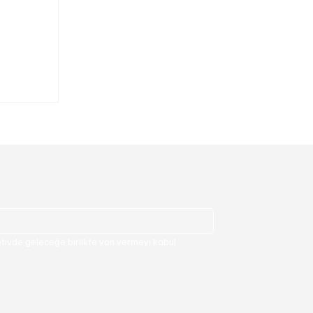
 1.001
per
99 Adet
ivde geleceğe birlikte yön vermeyi kabul 