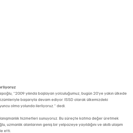
rliyoruz
başıoğlu, “2009 yılında başlayan yolculuğumuz, bugün 20’ye yakın ülkede 
çözümleriyle başarıyla devam ediyor. ISSD olarak ülkemizdeki 
oyuncu olma yolunda ilerliyoruz.” dedi.
e danışmanlık hizmetleri sunuyoruz. Bu süreçte katma değer üretmek 
 uzmanlık alanlarının geniş bir yelpazeye yayıldığını ve akıllı ulaşım 
e etti.