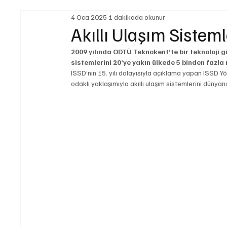
4 Oca 2025
1 dakikada okunur
Yasal Düzenlemeler
Teknoloji ve İnovasyon
Akıllı Ulaşım Sisteml
2009 yılında ODTÜ Teknokent’te bir teknoloji giri
Yakıt ve Batarya Teknolojileri
İş Makinaları
L
sistemlerini 20’ye yakın ülkede 5 binden fazla
ISSD’nin 15. yılı dolayısıyla açıklama yapan ISSD Yö
odaklı yaklaşımıyla akıllı ulaşım sistemlerini dünyanın
Sürdürülebilirlik