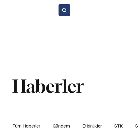
Abone Ol
Anasayfa
Gündem
Etkinlikler
STK
Araba Sporları
Y
Çevre ve Sürdürülebilirlik
Kiralama ve Paylaşım Hizmetleri
Si
Haberler
Tüm Haberler
Gündem
Etkinlikler
STK
S