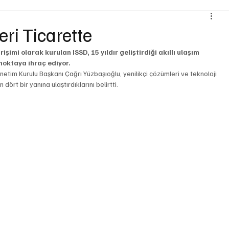
Çevre ve Sürdürülebilirlik
Kiralama ve Paylaşım Hizmetleri
eri Ticarette
şimi olarak kurulan ISSD, 15 yıldır geliştirdiği akıllı ulaşım 
ojistik
Motosiklet
Ulaştırma
Otobüs
Lastik
 noktaya ihraç ediyor.
netim Kurulu Başkanı Çağrı Yüzbaşıoğlu, yenilikçi çözümleri ve teknoloji 
 dört bir yanına ulaştırdıklarını belirtti.