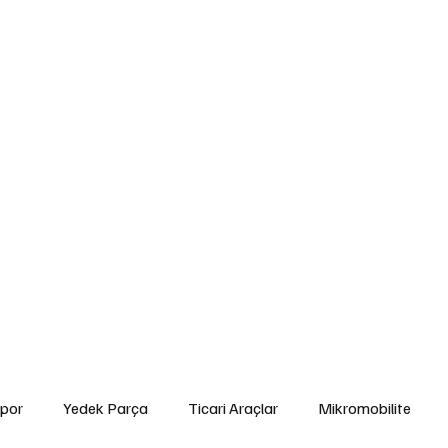
edek Parça
Ticari Araçlar
Mikromobilite
Tarım ve Zirai Araçlar
Ara
gorta ve Finansman
Elektrikli Araçlar
Yakıt ve Batarya Teknolojileri
İ
Yetkili Servis Hizmetleri
İkinci El
Otomobil
Sürdürülebilirlik
Spor
por
Yedek Parça
Ticari Araçlar
Mikromobilite