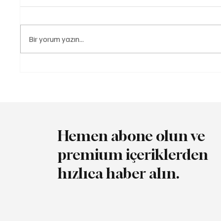
Bir yorum yazın...
Audi RS 5 Dinamik Tork
Canias 
Kontrollü quattro ile Sürüş
Group’u
Dinamiklerini Yeniden
Operasy
Tanımlıyor
Hemen abone olun ve
premium içeriklerden
hızlıca haber alın.