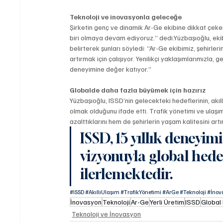
Teknoloji ve inovasyonla geleceğe
Şirketin genç ve dinamik Ar-Ge ekibine dikkat çeken
biri olmaya devam ediyoruz.” dedi.Yüzbaşıoğlu, ekibin
belirterek şunları söyledi: “Ar-Ge ekibimiz, şehirleri
artırmak için çalışıyor. Yenilikçi yaklaşımlarımızla, 
deneyimine değer katıyor.”
Globalde daha fazla büyümek için hazırız
Yüzbaşıoğlu, ISSD’nin gelecekteki hedeflerinin, akıll
olmak olduğunu ifade etti. Trafik yönetimi ve ulaşım 
azalttıklarını hem de şehirlerin yaşam kalitesini art
ISSD, 15 yıllık deneyimi
vizyonuyla global hede
ilerlemektedir.
#ISSD
#AkıllıUlaşım
#TrafikYönetimi
#ArGe
#Teknoloji
#İnov
İnovasyon
Teknoloji
Ar-Ge
Yerli Üretim
ISSD
Global 
Teknoloji ve İnovasyon