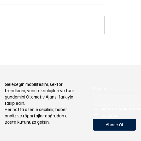
ERP, Hyundai Motor
Audi Nuvolari Tanıtıldı:
n Küresel Üretim
PS Gücündeki Hibrit Sü
onlarına Güç Veriyor
Otomobilden Sadece 4
Üretilecek
Geleceğin mobilitesini, sektör
E-posta
*
trendlerini, yeni teknolojileri ve fuar
gündemini Otomotiv Ajansı farkıyla
takip edin.
Abone olarak, otomot
Her hafta özenle seçilmiş haber,
analiz ve röportajlar doğrudan e-
ediyorum.
*
posta kutunuza gelsin.
Abone Ol