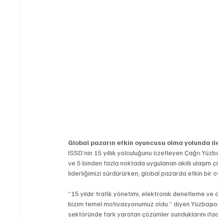
Global pazarın etkin oyuncusu olma yolunda ile
ISSD’nin 15 yıllık yolculuğunu özetleyen Çağrı Yüz
ve 5 binden fazla noktada uygulanan akıllı ulaşım 
liderliğimizi sürdürürken, global pazarda etkin bir 
“15 yıldır trafik yönetimi, elektronik denetleme v
bizim temel motivasyonumuz oldu.” diyen Yüzbaşıoğlu,
sektöründe fark yaratan çözümler sunduklarını ifad