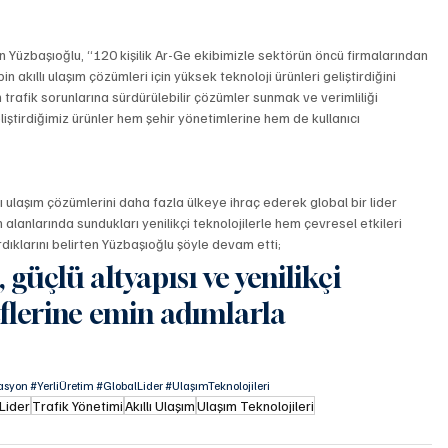
 Yüzbaşıoğlu, “120 kişilik Ar-Ge ekibimizle sektörün öncü firmalarından 
 akıllı ulaşım çözümleri için yüksek teknoloji ürünleri geliştirdiğini 
n trafik sorunlarına sürdürülebilir çözümler sunmak ve verimliliği 
geliştirdiğimiz ürünler hem şehir yönetimlerine hem de kullanıcı 
ı ulaşım çözümlerini daha fazla ülkeye ihraç ederek global bir lider 
alanlarında sundukları yenilikçi teknolojilerle hem çevresel etkileri 
ırdıklarını belirten Yüzbaşıoğlu şöyle devam etti;
, güçlü altyapısı ve yenilikçi 
flerine emin adımlarla 
asyon
#YerliÜretim
#GlobalLider
#UlaşımTeknolojileri
Lider
Trafik Yönetimi
Akıllı Ulaşım
Ulaşım Teknolojileri