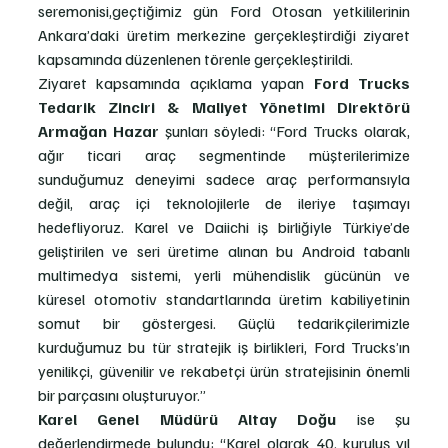
seremonisi,geçtiğimiz gün Ford Otosan yetkililerinin 
Ankara’daki üretim merkezine gerçekleştirdiği ziyaret 
kapsamında düzenlenen törenle gerçekleştirildi.
Ziyaret kapsamında açıklama yapan 
Ford Trucks 
Tedarik Zinciri & Maliyet Yönetimi Direktörü 
Armağan Hazar
 şunları söyledi: “Ford Trucks olarak, 
ağır ticari araç segmentinde müşterilerimize 
sunduğumuz deneyimi sadece araç performansıyla 
değil, araç içi teknolojilerle de ileriye taşımayı 
hedefliyoruz. Karel ve Daiichi iş birliğiyle Türkiye’de 
geliştirilen ve seri üretime alınan bu Android tabanlı 
multimedya sistemi, yerli mühendislik gücünün ve 
küresel otomotiv standartlarında üretim kabiliyetinin 
somut bir göstergesi. Güçlü tedarikçilerimizle 
kurduğumuz bu tür stratejik iş birlikleri, Ford Trucks’ın 
yenilikçi, güvenilir ve rekabetçi ürün stratejisinin önemli 
bir parçasını oluşturuyor.”
Karel Genel Müdürü Altay Doğu
 ise şu 
değerlendirmede bulundu: “Karel olarak 40. kuruluş yıl 