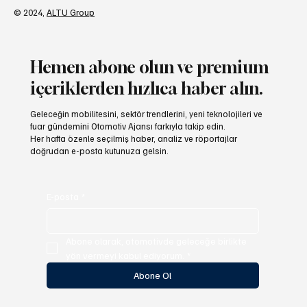
© 2024,
ALTU Group
Hemen abone olun ve premium
içeriklerden hızlıca haber alın.
Geleceğin mobilitesini, sektör trendlerini, yeni teknolojileri ve
fuar gündemini Otomotiv Ajansı farkıyla takip edin.
Her hafta özenle seçilmiş haber, analiz ve röportajlar
doğrudan e-posta kutunuza gelsin.
E-posta
*
Abone olarak, otomotivde geleceğe birlikte 
yön vermeyi kabul ediyorum.
*
Abone Ol