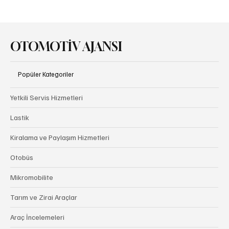
Canias ERP, Hyundai Motor Group’un Küresel
Üretim Operasyonlarına Güç Veriyor
OTOMOTİV AJANSI
Popüler Kategoriler
Yetkili Servis Hizmetleri
Lastik
Kiralama ve Paylaşım Hizmetleri
Otobüs
Mikromobilite
Tarım ve Zirai Araçlar
Araç İncelemeleri