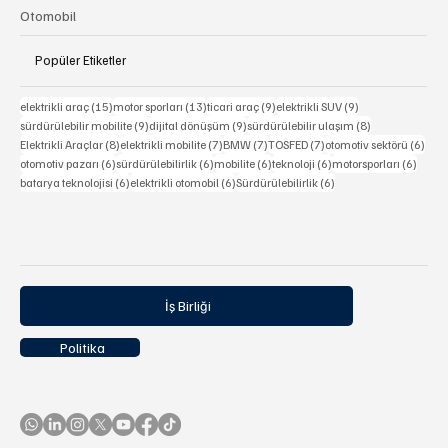
Otomobil
Popüler Etiketler
15 yazı
13 yazı
9 yazı
9 yazı
elektrikli araç
(15)
motor sporları
(13)
ticari araç
(9)
elektrikli SUV
(9)
9 yazı
9 yazı
8 yazı
sürdürülebilir mobilite
(9)
dijital dönüşüm
(9)
sürdürülebilir ulaşım
(8)
8 yazı
7 yazı
7 yazı
7 yazı
6 ya
Elektrikli Araçlar
(8)
elektrikli mobilite
(7)
BMW
(7)
TOSFED
(7)
otomotiv sektörü
(6)
6 yazı
6 yazı
6 yazı
6 yazı
6 yazı
otomotiv pazarı
(6)
sürdürülebilirlik
(6)
mobilite
(6)
teknoloji
(6)
motorsporları
(6)
6 yazı
6 yazı
6 yazı
batarya teknolojisi
(6)
elektrikli otomobil
(6)
Sürdürülebilirlik
(6)
İş Birliği
Politika