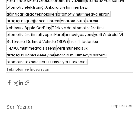
Ford Trucks
Ford Otosan
otomotiv yazılımı
otomotiv yan sanayi
otomotiv elektroniği
Ankara üretim merkezi
ağır ticari araç teknolojileri
otomotiv multimedya ekranı
araç içi bilgi-eğlence sistemi
Android Auto
Daiichi
kablosuz Apple CarPlay
Türkiye’de otomotiv üretimi
otomotiv üretim altyapısı
Karel
tır navigasyonu
yerli Android IVI
Software-Defined Vehicle (SDV)
Tier-1 tedarikçi
F-MAX multimedya sistemi
yerli mühendislik
araç içi kullanıcı deneyimi
Android multimedya sistemi
otomotiv teknolojileri Türkiye
yerli teknoloji
Teknoloji ve İnovasyon
Son Yazılar
Hepsini Gör