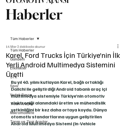
OTOMOTİV AJANSI
Haberler
Tüm Haberler
14 Mar
3 dakikada okunur
Tüm Haberler
Karel, Ford Trucks İçin Türkiye’nin İlk
Gündem
Yerli Android Multimedya Sistemini
Etkinlikler
Üretti
STK
Bu yıl 40. yılını kutlayan Karel, bağlı ortaklığı 
Spor
Daiichi ile geliştirdiği Android tabanlı araç içi 
Yedek Parça
multimedya sistemiyle Türkiye’nin otomotiv 
elektroniği alanındaki üretim ve mühendislik 
Ticari Araçlar
yetkinliğini bir kez daha ortaya koydu. Dünya 
Mikromobilite
otomotiv standartlarına uygun geliştirilen 
Tarım ve Zirai Araçlar
Android Multimedya Sistemi (In-Vehicle 