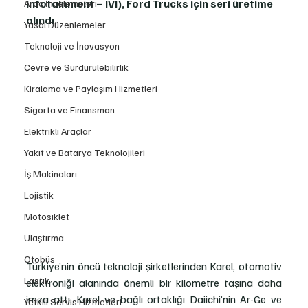
Infotainment – IVI), Ford Trucks için seri üretime 
Araç İncelemeleri
alındı.
Yasal Düzenlemeler
Teknoloji ve İnovasyon
Çevre ve Sürdürülebilirlik
Kiralama ve Paylaşım Hizmetleri
Sigorta ve Finansman
Elektrikli Araçlar
Yakıt ve Batarya Teknolojileri
İş Makinaları
Lojistik
Motosiklet
Ulaştırma
Otobüs
Türkiye’nin öncü teknoloji şirketlerinden Karel, otomotiv 
Lastik
elektroniği alanında önemli bir kilometre taşına daha 
imza attı. Karel ve bağlı ortaklığı Daiichi’nin Ar-Ge ve 
Yetkili Servis Hizmetleri