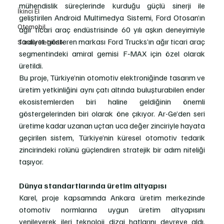
mühendislik süreçlerinde kurduğu güçlü sinerji ile 
İkinci El
geliştirilen Android Multimedya Sistemi, Ford Otosan’ın 
Otomobil
ağır ticari araç endüstrisinde 60 yılı aşkın deneyimiyle 
faaliyet gösteren markası Ford Trucks’ın ağır ticari araç 
Sürdürülebilirlik
segmentindeki amiral gemisi F‑MAX için özel olarak 
üretildi.
Bu proje, Türkiye’nin otomotiv elektroniğinde tasarım ve 
üretim yetkinliğini aynı çatı altında buluşturabilen ender 
ekosistemlerden biri haline geldiğinin önemli 
göstergelerinden biri olarak öne çıkıyor. Ar-Ge’den seri 
üretime kadar uzanan uçtan uca değer zinciriyle hayata 
geçirilen sistem, Türkiye’nin küresel otomotiv tedarik 
zincirindeki rolünü güçlendiren stratejik bir adım niteliği 
taşıyor.
Dünya standartlarında üretim altyapısı
Karel, proje kapsamında Ankara üretim merkezinde 
otomotiv normlarına uygun üretim altyapısını 
yenileyerek ileri teknoloji dizgi hatlarını devreye aldı. 