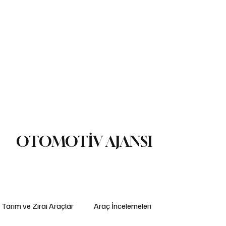
ç İncelemeleri
Yasal Düzenlemeler
Teknoloji ve İnovasyon
ş Makinaları
Lojistik
Motosiklet
Ulaştırma
Otobüs
Lastik
OTOMOTİV AJANSI
Tarım ve Zirai Araçlar
Araç İncelemeleri