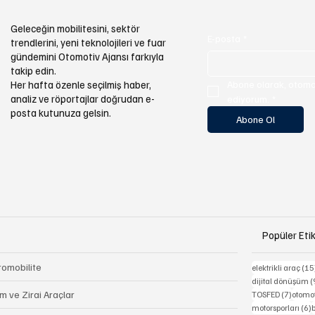
Geleceğin mobilitesini, sektör
E-posta
*
trendlerini, yeni teknolojileri ve fuar
gündemini Otomotiv Ajansı farkıyla
takip edin.
Abone olarak, otomot
Her hafta özenle seçilmiş haber,
analiz ve röportajlar doğrudan e-
ediyorum.
*
posta kutunuza gelsin.
Abone Ol
Popüler Etik
romobilite
elektrikli araç
(15
dijital dönüşüm
(
7 yazı
m ve Zirai Araçlar
TOSFED
(7)
otomot
6
motorsporları
(6)
b