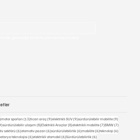
ivde geleceğe birlikte yön vermeyi kabul 
etler
15 yazı
13 yazı
9 yazı
9 yazı
9 yazı
)
motor sporları
(13)
ticari araç
(9)
elektrikli SUV
(9)
sürdürülebilir mobilite
(9)
9 yazı
8 yazı
8 yazı
7 yazı
7 yazı
9)
sürdürülebilir ulaşım
(8)
Elektrikli Araçlar
(8)
elektrikli mobilite
(7)
BMW
(7)
6 yazı
6 yazı
6 yazı
6 yazı
6 yazı
iv sektörü
(6)
otomotiv pazarı
(6)
sürdürülebilirlik
(6)
mobilite
(6)
teknoloji
(6)
 yazı
6 yazı
6 yazı
6 yazı
atarya teknolojisi
(6)
elektrikli otomobil
(6)
Sürdürülebilirlik
(6)