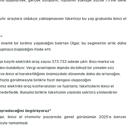
 sıfır araçlara oldukça yaklaşmasının tüketiciyi bu yaş grubunda ikinci el 
ı”
 önemli bir kırılma yaşandığını belirten Ülgür, bu segmentin artık daha 
luşmaya başladığını ifade etti.
ğe kayıtlı elektrikli araç sayısı 373.733 adede çıktı. Bazı marka ve 
lıcı bulabiliyor. Vergi avantajının dışında da bilinçli bir yönelim söz 
n ve ikinci el hareketliliğinin önümüzdeki dönemde daha da artacağını, 
ha fazla görülmesiyle birlikte fiyat dengesi oluşacağını 
elektrikli araç konferansları ve fuarlarla, tüketicilerin ikinci el 
i hedefledik. Bununla birlikte tüketicinin yanında sektörü yönlendiren 
seyredeceğini öngörüyoruz”
lgür, ikinci el otomotiv pazarında genel görünümün 2025’e benzer 
 şöyle tamamladı: