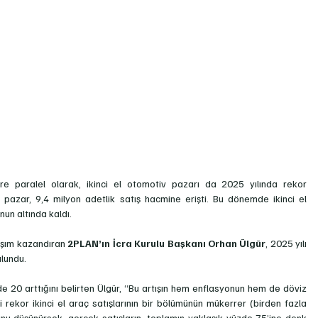
re paralel olarak, ikinci el otomotiv pazarı da 2025 yılında rekor 
pazar, 9,4 milyon adetlik satış hacmine erişti. Bu dönemde ikinci el 
nun altında kaldı.
laşım kazandıran 
2PLAN’ın İcra Kurulu Başkanı Orhan Ülgür
, 2025 yılı 
ulundu.
zde 20 arttığını belirten Ülgür, “Bu artışın hem enflasyonun hem de döviz 
i rekor
ikinci el araç satışlarının bir bölümünün mükerrer (birden fazla 
u düşünürsek, gerçek satışların, toplamın yaklaşık yüzde 75’ine denk 