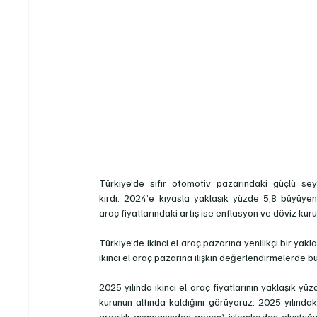
Türkiye’de sıfır otomotiv pazarındaki güçlü sey
kırdı. 2024’e kıyasla yaklaşık yüzde 5,8 büyüyen 
araç fiyatlarındaki artış ise enflasyon ve döviz kuru
Türkiye’de ikinci el araç pazarına yenilikçi bir yak
ikinci el araç pazarına ilişkin değerlendirmelerde b
2025 yılında ikinci el araç fiyatlarının yaklaşık yü
kurunun altında kaldığını görüyoruz.
2025 yılındak
aracılık aşamasından geçen) işlemlerden oluştuğun