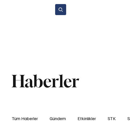
Abone Ol
Anasayfa
Gündem
Etkinlikler
STK
Araba Sporları
Y
Çevre ve Sürdürülebilirlik
Kiralama ve Paylaşım Hizmetleri
Si
Haberler
Tüm Haberler
Gündem
Etkinlikler
STK
S