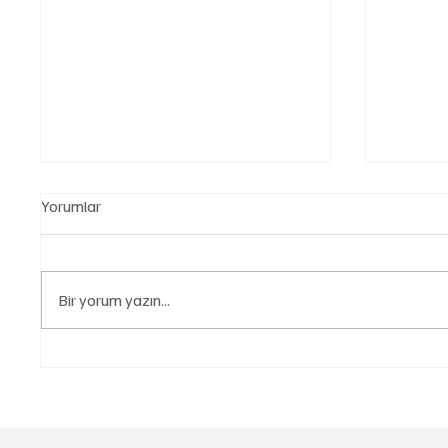
Yorumlar
Bir yorum yazın...
Kasım Satışları “Yeni Normal”i
Yeni Hiz
İşaret Ediyor: 2026 İçin
Araç Sa
Beklenti Daha da Yükseldi