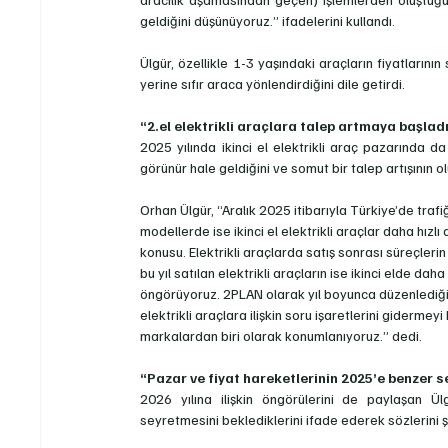
geldiğini düşünüyoruz.” ifadelerini kullandı.
Ülgür, özellikle 1-3 yaşındaki araçların fiyatlarının
yerine sıfır araca yönlendirdiğini dile getirdi.
“2.el elektrikli araçlara talep artmaya başlad
2025 yılında ikinci el elektrikli araç pazarında da
görünür hale geldiğini ve somut bir talep artışının o
Orhan Ülgür, “Aralık 2025 itibarıyla Türkiye’de trafi
modellerde ise ikinci el elektrikli araçlar daha hızlı a
konusu. Elektrikli araçlarda satış sonrası süreçleri
bu yıl satılan elektrikli araçların ise ikinci elde da
öngörüyoruz. 2PLAN olarak yıl boyunca düzenlediğimiz 
elektrikli araçlara ilişkin soru işaretlerini gidermey
markalardan biri olarak konumlanıyoruz.” dedi.
“Pazar ve fiyat hareketlerinin 2025’e benzer 
2026 yılına ilişkin öngörülerini de paylaşan Ü
seyretmesini beklediklerini ifade ederek sözlerini