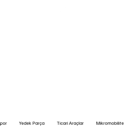
edek Parça
Ticari Araçlar
Mikromobilite
Tarım ve Zirai Araçlar
Ara
gorta ve Finansman
Elektrikli Araçlar
Yakıt ve Batarya Teknolojileri
İ
Yetkili Servis Hizmetleri
İkinci El
Otomobil
Sürdürülebilirlik
Spor
por
Yedek Parça
Ticari Araçlar
Mikromobilite