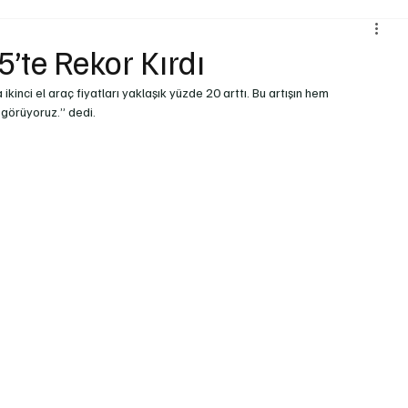
Çevre ve Sürdürülebilirlik
Kiralama ve Paylaşım Hizmetleri
5’te Rekor Kırdı
kinci el araç fiyatları yaklaşık yüzde 20 arttı. Bu artışın hem 
ojistik
Motosiklet
Ulaştırma
Otobüs
Lastik
 görüyoruz.” dedi.