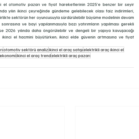
i el otomotiv pazarı ve fiyat hareketlerinin 2025’e benzer bir seyir 
da yılın ikinci çeyreğinde gündeme gelebilecek olası faiz indirimleri, 
le birlikte sektörün her oyuncusuyla sürdürülebilir büyüme modelinin devam 
ş sonrasına ve bayi yapılanmasıyla bazı yatırımların yapılması gerekli 
ın ise 2026 yılında daha öngörülebilir ve dengeli bir yapıya kavuşacağı 
ı, ikinci el hacmini büyütürken; ikinci elde güvenin artmasına ve fiyat 
rı
otomotiv sektörü analiz
ikinci el araç satışı
elektrikli araç ikinci el
 ekonomi
ikinci el araç trend
elektrikli araç pazarı