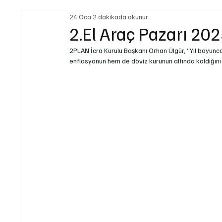
24 Oca
2 dakikada okunur
Yasal Düzenlemeler
Teknoloji ve İnovasyon
2.El Araç Pazarı 202
2PLAN İcra Kurulu Başkanı Orhan Ülgür, “Yıl boyunca i
Yakıt ve Batarya Teknolojileri
İş Makinaları
L
enflasyonun hem de döviz kurunun altında kaldığını
Sürdürülebilirlik