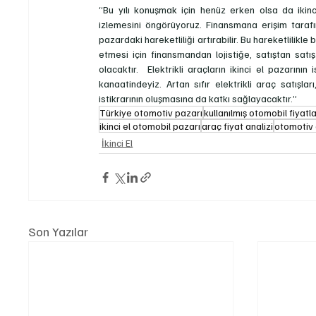
“Bu yılı konuşmak için henüz erken olsa da ikinc
izlemesini öngörüyoruz. Finansmana erişim tarafın
pazardaki hareketliliği artırabilir. Bu hareketlilik
etmesi için finansmandan lojistiğe, satıştan satı
olacaktır.  Elektrikli araçların ikinci el pazarın
kanaatindeyiz. Artan sıfır elektrikli araç satışlar
istikrarının oluşmasına da katkı sağlayacaktır.”
Türkiye otomotiv pazarı
kullanılmış otomobil fiyatla
ikinci el otomobil pazarı
araç fiyat analizi
otomotiv
İkinci El
Son Yazılar