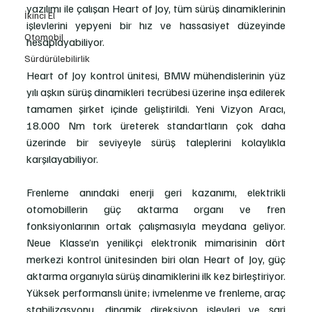
yazılımı ile çalışan Heart of Joy, tüm sürüş dinamiklerinin 
İkinci El
işlevlerini yepyeni bir hız ve hassasiyet düzeyinde 
Otomobil
hesaplayabiliyor. 
Sürdürülebilirlik
Heart of Joy kontrol ünitesi, BMW mühendislerinin yüz 
yılı aşkın sürüş dinamikleri tecrübesi üzerine inşa edilerek 
tamamen şirket içinde geliştirildi. Yeni Vizyon Aracı, 
18.000 Nm tork üreterek standartların çok daha 
üzerinde bir seviyeyle sürüş taleplerini kolaylıkla 
karşılayabiliyor. 
Frenleme anındaki enerji geri kazanımı, elektrikli 
otomobillerin güç aktarma organı ve fren 
fonksiyonlarının ortak çalışmasıyla meydana geliyor. 
Neue Klasse’ın yenilikçi elektronik mimarisinin dört 
merkezi kontrol ünitesinden biri olan Heart of Joy, güç 
aktarma organıyla sürüş dinamiklerini ilk kez birleştiriyor. 
Yüksek performanslı ünite; ivmelenme ve frenleme, araç 
stabilizasyonu, dinamik direksiyon işlevleri ve şarj 