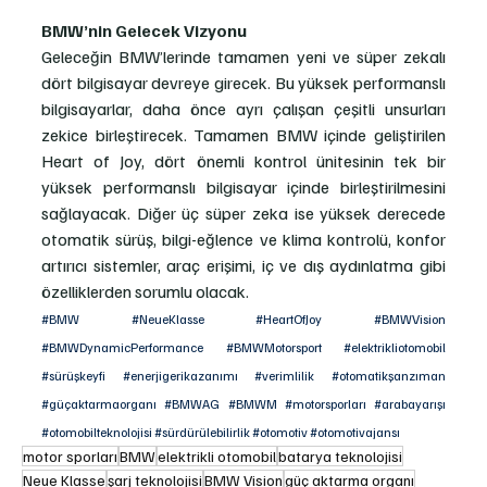
BMW’nin Gelecek Vizyonu
Geleceğin BMW’lerinde tamamen yeni ve süper zekalı 
dört bilgisayar devreye girecek. Bu yüksek performanslı 
bilgisayarlar, daha önce ayrı çalışan çeşitli unsurları 
zekice birleştirecek. Tamamen BMW içinde geliştirilen 
Heart of Joy, dört önemli kontrol ünitesinin tek bir 
yüksek performanslı bilgisayar içinde birleştirilmesini 
sağlayacak. Diğer üç süper zeka ise yüksek derecede 
otomatik sürüş, bilgi-eğlence ve klima kontrolü, konfor 
artırıcı sistemler, araç erişimi, iç ve dış aydınlatma gibi 
özelliklerden sorumlu olacak.
#BMW
#NeueKlasse
#HeartOfJoy
#BMWVision
#BMWDynamicPerformance
#BMWMotorsport
#elektrikliotomobil
#sürüşkeyfi
#enerjigerikazanımı
#verimlilik
#otomatikşanzıman
#güçaktarmaorganı
#BMWAG
#BMWM
#motorsporları
#arabayarışı
#otomobilteknolojisi
#sürdürülebilirlik
#otomotiv
#otomotivajansı
motor sporları
BMW
elektrikli otomobil
batarya teknolojisi
Neue Klasse
şarj teknolojisi
BMW Vision
güç aktarma organı