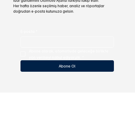
fuar gündemini Otomotiv Ajansı farkıyla takip edin.
Her hafta özenle seçilmiş haber, analiz ve röportajlar
doğrudan e-posta kutunuza gelsin.
E-posta
*
Abone olarak, otomotivde geleceğe birlikte 
yön vermeyi kabul ediyorum.
*
Abone Ol