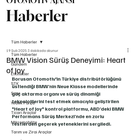
OTOMOTİV AJANSI
Haberler
Tüm Haberler
19 Şub 2025
3 dakikada okunur
Tüm Haberler
BMW Vision Sürüş Deneyimi: Heart
Gündem
of Joy
Etkinlikler
Borusan Otomotiv'in Türkiye distribütörlüğünü 
STK
üstlendiği BMW’nin Neue Klasse modellerinde 
Spor
güç aktarma organı ve sürüş dinamiği 
teknolojilerini test etmek amacıyla geliştirilen 
Yedek Parça
"Heart of Joy" kontrol platformu, ABD’deki BMW 
Ticari Araçlar
Performans Sürüş Merkezi’nde en zorlu 
Mikromobilite
testlerden geçerek yeteneklerini sergiledi. 
Tarım ve Zirai Araçlar