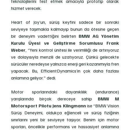
teknolojilerini test etmek amacıyla prototip olarak 
hizmet verecek. 
Heart of Joy’un, sürüş keyfini sadece bir sonraki 
seviyeye taşımakla kalmayıp bunun da ötesine geçen 
bir deneyim vadettiğini belirten 
BMW AG Yönetim 
Kurulu Üyesi ve Geliştirme Sorumlusu Frank 
Weber
, “Yeni kontrol ünitesi ile verimliliği de artırıyoruz 
ve dolayısıyla menzili de uzatıyoruz. Çünkü gelecekte 
sürücüler neredeyse yalnızca enerji geri kazanımıyla fren 
yapacak. Bu, EfficientDynamics’in çok daha fazlası 
anlamına geliyor." dedi.
Motor sporlarındaki dayanıklılık (endurance) 
yarışlarında birçok dereceye sahip
 BMW M 
Motorsport Pilotu Jens Klingmann
 ise “BMW Vision 
Sürüş Deneyimi, oldukça eğlenceli ve sürüş fiziğinin 
sınırlarını yeni bir seviyeye taşıyor. Benim için motor 
sporları, öncelikle performans ve hassasiyet anlamına 