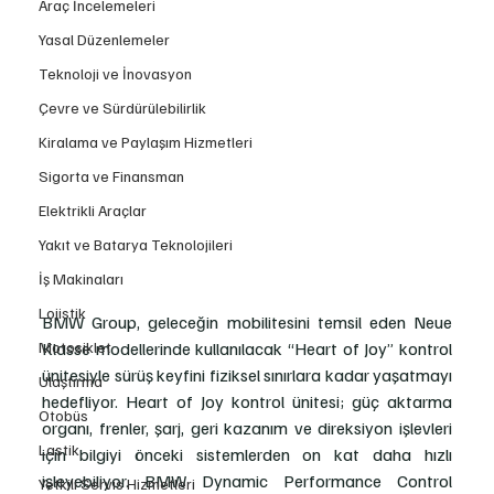
Araç İncelemeleri
Yasal Düzenlemeler
Teknoloji ve İnovasyon
Çevre ve Sürdürülebilirlik
Kiralama ve Paylaşım Hizmetleri
Sigorta ve Finansman
Elektrikli Araçlar
Yakıt ve Batarya Teknolojileri
İş Makinaları
Lojistik
BMW Group, geleceğin mobilitesini temsil eden Neue 
Klasse modellerinde kullanılacak “Heart of Joy” kontrol 
Motosiklet
ünitesiyle sürüş keyfini fiziksel sınırlara kadar yaşatmayı 
Ulaştırma
hedefliyor. Heart of Joy kontrol ünitesi; güç aktarma 
Otobüs
organı, frenler, şarj, geri kazanım ve direksiyon işlevleri 
Lastik
için bilgiyi önceki sistemlerden on kat daha hızlı 
işleyebiliyor. BMW Dynamic Performance Control 
Yetkili Servis Hizmetleri