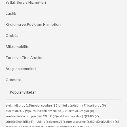
Yetkili Servis Hizmetleri
Lastik
Kiralama ve Paylaşım Hizmetleri
Otobüs
Mikromobilite
Tarım ve Zirai Araçlar
Araç İncelemeleri
Otomobil
Popüler Etiketler
15 yazı
13 yazı
9 yazı
9 yazı
elektrikli araç
(15)
motor sporları
(13)
dijital dönüşüm
(9)
ticari araç
(9)
9 yazı
9 yazı
8 yazı
elektrikli SUV
(9)
sürdürülebilir mobilite
(9)
Elektrikli Araçlar
(8)
8 yazı
7 yazı
7 yazı
7 yazı
sürdürülebilir ulaşım
(8)
TOSFED
(7)
elektrikli mobilite
(7)
BMW
(7)
6 yazı
6 yazı
6 yazı
6 yazı
6 yaz
sürdürülebilirlik
(6)
mobilite
(6)
teknoloji
(6)
motorsporları
(6)
Sürdürülebilirlik
(6)
6 yazı
6 yazı
6 yazı
otomotiv pazarı
(6)
otomotiv sektörü
(6)
batarya teknolojisi
(6)