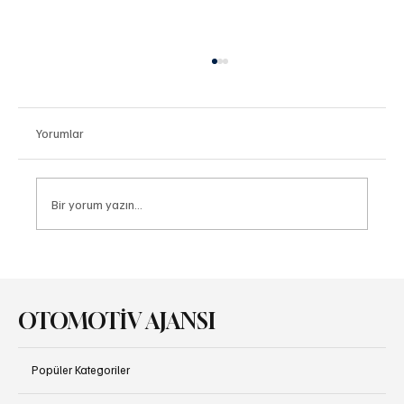
Yorumlar
Bir yorum yazın...
Canias ERP, Hyundai Motor Group’un Küresel
Üretim Operasyonlarına Güç Veriyor
OTOMOTİV AJANSI
Popüler Kategoriler